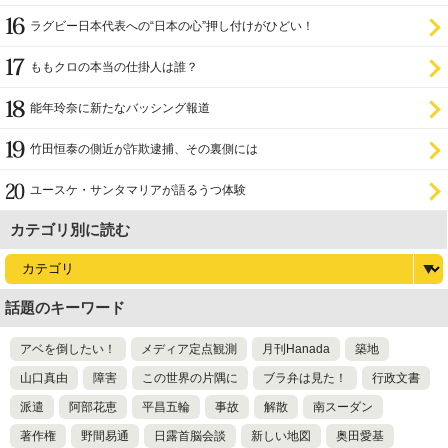
ラグビー日本代表への“日本の心”押し付けがひどい！
ももクロの本当の仕掛人は誰？
能年玲奈に新たなバッシング報道
竹田恒泰の側近が詐欺逮捕、その裏側には
ユースケ・サンタマリアが語るうつ体験
カテゴリ別に読む
話題のキーワード
アベを倒したい！
メディア定点観測
月刊Hanada
築地
山口真由
障害
この世界の片隅に
ブラ弁は見た！
行政文書
派遣
阿部花恵
平昌五輪
事故
解散
南スーダン
著作権
野間易通
日露首脳会談
新しい地図
奥田愛基