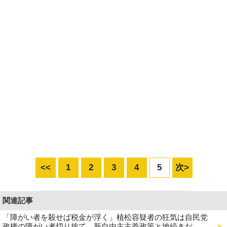
<<
1
2
3
4
5
次>
関連記事
「障がい者を殺せば税金が浮く」植松容疑者の狂気は自民党
政権の障がい者切り捨て、新自由主主義政策と地続きだ