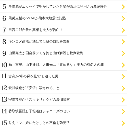
星野源がエッセイで明かしていた音楽が政治に利用される危険性
震災支援のSMAPが熊本大地震に沈黙
田宮二郎自殺の真相を夫人が告白！
キンコメ高橋が法廷で母親の自殺を告白
山里亮太が国会前デモを捻じ曲げ解説し批判殺到
糸井重里、山下達郎、太田光…「責めるな」圧力の有名人の罪
吉高が“私の裸を見て”と迫った男
愛川欽也が「安倍に殺される」と
宇野常寛が『スッキリ』クビの裏側暴露
香取慎吾隠し子報道はジャニーズのせい
りえママ、娘にたけしとの不倫を強要!?