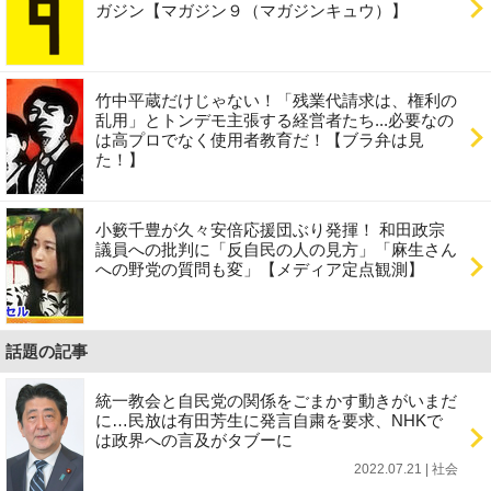
ガジン【マガジン９（マガジンキュウ）】
竹中平蔵だけじゃない！「残業代請求は、権利の
乱用」とトンデモ主張する経営者たち...必要なの
は高プロでなく使用者教育だ！【ブラ弁は見
た！】
小籔千豊が久々安倍応援団ぶり発揮！ 和田政宗
議員への批判に「反自民の人の見方」「麻生さん
への野党の質問も変」【メディア定点観測】
話題の記事
統一教会と自民党の関係をごまかす動きがいまだ
に…民放は有田芳生に発言自粛を要求、NHKで
は政界への言及がタブーに
2022.07.21 | 社会