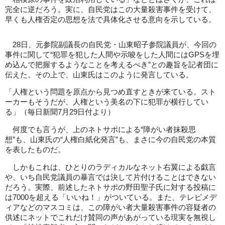
完全に逆だろう。実に、自民党はこの大量殺害事件を受けて、
早くも人権否定の思想を法で具体化させる意向を示している。
28日、元参院副議長の自民党・山東昭子参院議員が、今回の
事件に関して“犯罪を犯した人間や示唆をした人間にはGPSを埋
め込んで把握するようなことを考えるべき”との趣旨を記者団に
伝えた。その上で、山東氏はこのように発言している。
「人権という問題を原点から見つめ直すときが来ている。スト
ーカーもそうだが、人権という美名の下に犯罪が横行してい
る」（毎日新聞7月29日付より）
何度でも言うが、上のネトサポによる“障がい者抹殺思
想”も、山東氏の“人権白紙化発言”も、まさに今の自民党の本質
を表したものだ。
しかもこれは、ひとりのラディカルなネット右翼による戯言
や、いち自民党議員の暴言では決して片付けることはできない
だろう。実際、前述したネトサポの野田聖子氏に対する投稿に
は7000を超える「いいね！」がついている。また、テレビメデ
ィアなどのマスコミは、この障がい者大量殺害事件の容疑者の
供述にネットでこれだけ賛同の声があがっている現実を無視し