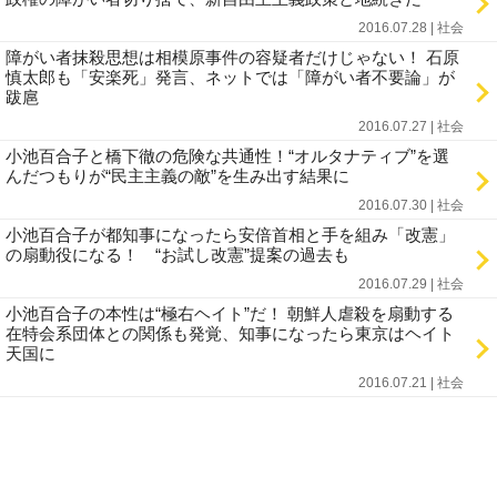
2016.07.28 | 社会
障がい者抹殺思想は相模原事件の容疑者だけじゃない！ 石原
慎太郎も「安楽死」発言、ネットでは「障がい者不要論」が
跋扈
2016.07.27 | 社会
小池百合子と橋下徹の危険な共通性！“オルタナティブ”を選
んだつもりが“民主主義の敵”を生み出す結果に
2016.07.30 | 社会
小池百合子が都知事になったら安倍首相と手を組み「改憲」
の扇動役になる！ “お試し改憲”提案の過去も
2016.07.29 | 社会
小池百合子の本性は“極右ヘイト”だ！ 朝鮮人虐殺を扇動する
在特会系団体との関係も発覚、知事になったら東京はヘイト
天国に
2016.07.21 | 社会