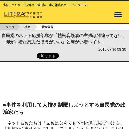
小説、マンガ、ビジネス、週刊誌…本と雑誌のニュース／リテラ
リテラ
社会
社会問題
自民党のネット応援部隊が「植松容疑者の主張は間違ってない」
「障がい者は死んだほうがいい」と障がい者ヘイト！
2016.07.30 08:30
■事件を利用して人権を制限しようとする自民党の政
治家たち
ネット右翼たちは「左翼はなんでも体制批判に結びつける」
「相模原の事件を政治利用している」などとほざくが、これは