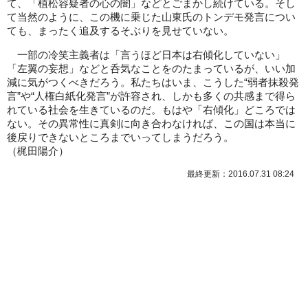
て、「植松容疑者の心の闇」などとごまかし続けている。そし
て当然のように、この機に乗じた山東氏のトンデモ発言につい
ても、まったく追及するそぶりを見せていない。
一部の冷笑主義者は「言うほど日本は右傾化していない」
「左翼の妄想」などと呑気なことをのたまっているが、いい加
減に気がつくべきだろう。私たちはいま、こうした“弱者抹殺発
言”や“人権白紙化発言”が許容され、しかも多くの共感まで得ら
れている社会を生きているのだ。もはや「右傾化」どころでは
ない。その異常性に真剣に向き合わなければ、この国は本当に
後戻りできないところまでいってしまうだろう。
（梶田陽介）
最終更新：2016.07.31 08:24