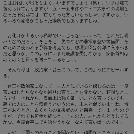
こはお化けが出るとよくいいますでしょう（笑）。いまは建て
替えられておりますが、五・一五事件や二・二六事件の現場と
なった旧公邸では、亡くなった方もいらっしゃいますから、い
ろいろな怨念がこもった場所でもありますしね」
お化けが出るから私邸でいいじゃない……って、どれだけ親
バカなのだろう。そもそも、災害などの非常事態や警備面、そ
のために使われる予算を考えても、総理大臣は公邸に入るべき
だと思うが、このようにいまだ庇護を受けながら、安倍首相は
ぬくぬくと日々を送っているらしい。
そんな母は、政治家・晋三について、このようにアピールす
る。
「晋三が政治家になって、主人と似ていると感じるのは、一度
言い出したらなかなか周りの言うことを聞かない、頑固なとこ
ろです。それから、表面上は強く厳しいことを言っていても、
裏では人のことを気遣うというのも、主人と似ていますね。晋
三があるとき、古くからの支援者の方と衝突してしまったので
すが、それでも何年か経つと、「あの人、あれからどうしてる
かな。今度食事にでも誘おうかな」なんて言い出すのです」
いや、「周りの言うことを聞かない、頑固なところ」はよく