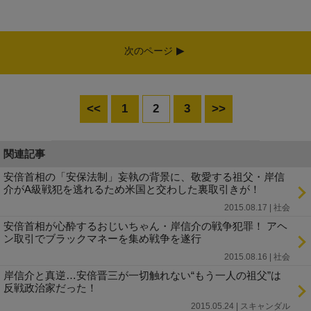
次のページ
<<
1
2
3
>>
関連記事
安倍首相の「安保法制」妄執の背景に、敬愛する祖父・岸信
介がA級戦犯を逃れるため米国と交わした裏取引きが！
2015.08.17 | 社会
安倍首相が心酔するおじいちゃん・岸信介の戦争犯罪！ アヘ
ン取引でブラックマネーを集め戦争を遂行
2015.08.16 | 社会
岸信介と真逆…安倍晋三が一切触れない“もう一人の祖父”は
反戦政治家だった！
2015.05.24 | スキャンダル