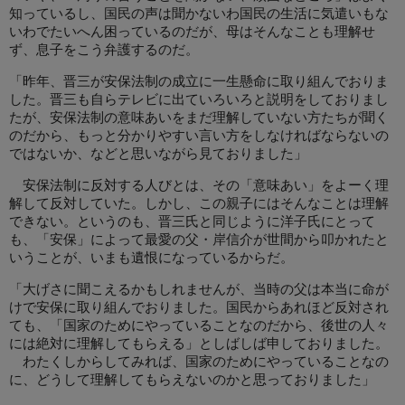
知っているし、国民の声は聞かないわ国民の生活に気遣いもな
いわでたいへん困っているのだが、母はそんなことも理解せ
ず、息子をこう弁護するのだ。
「昨年、晋三が安保法制の成立に一生懸命に取り組んでおりま
した。晋三も自らテレビに出ていろいろと説明をしておりまし
たが、安保法制の意味あいをまだ理解していない方たちが聞く
のだから、もっと分かりやすい言い方をしなければならないの
ではないか、などと思いながら見ておりました」
安保法制に反対する人びとは、その「意味あい」をよーく理
解して反対していた。しかし、この親子にはそんなことは理解
できない。というのも、晋三氏と同じように洋子氏にとって
も、「安保」によって最愛の父・岸信介が世間から叩かれたと
いうことが、いまも遺恨になっているからだ。
「大げさに聞こえるかもしれませんが、当時の父は本当に命が
けで安保に取り組んでおりました。国民からあれほど反対され
ても、「国家のためにやっていることなのだから、後世の人々
には絶対に理解してもらえる」としばしば申しておりました。
わたくしからしてみれば、国家のためにやっていることなの
に、どうして理解してもらえないのかと思っておりました」