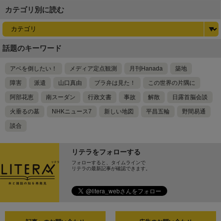
カテゴリ別に読む
話題のキーワード
アベを倒したい！
メディア定点観測
月刊Hanada
築地
障害
派遣
山口真由
ブラ弁は見た！
この世界の片隅に
阿部花恵
南スーダン
行政文書
事故
解散
日露首脳会談
火垂るの墓
NHKニュース7
新しい地図
平昌五輪
野間易通
談合
リテラをフォローする
フォローすると、タイムラインで
リテラの最新記事が確認できます。