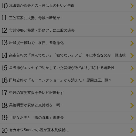
浅田舞が真央との不仲は母のせいと告白
三笠宮家に夫妻、母娘の断絶が！
市川沙耶と熱愛・野島アナに二股の過去
岩城滉一騒動で「在日」差別激化
高市首相の「休んでない」「寝てない」アピールは本当なのか 徹底検
証
星野源がエッセイで明かしていた音楽が政治に利用される危険性
田崎史郎が『モーニングショー』から消えた！ 原因は玉川徹？
中居の震災支援をテレビ報道せず
美輪明宏が安倍と支持者を一喝！
川島なお美と「噂の真相」編集長
セカオワSaoriの小説が直木賞候補に