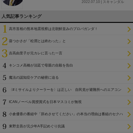
2022.07.10 | スキャンダル
人気記事ランキング
高市首相の熊本地震視察は北朝鮮並みのプロパガンダ！
葵つかさが「松潤とは終わった」と
吉高由里子が元カレに言った一言
キンコメ高橋が法廷で母親の自殺を告白
魔法の認知症ケアの秘密に迫る
〈#ミサイルよりクーラーを〉は正しい 自民党が避難所へのエアコン
設置を遅らせてきた
ICANノーベル賞授賞式を日本マスコミが無視
小倉優香の番組中「辞めさせてください」の本当の理由は番組のセクハ
ラ
東野圭吾が元少年A手記めぐり抗議