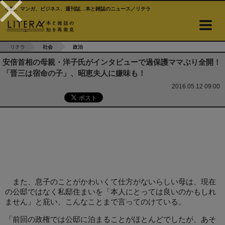
小説、マンガ、ビジネス、週刊誌…本と雑誌のニュース／リテラ
リテラ
社会
政治
安倍首相の母親・洋子氏がインタビューで過保護ママぶり全開！
「晋三は宿命の子」、昭恵夫人に嫌味も！
2016.05.12 09:00
また、息子のことがかわいくて仕方がないらしい母は、現在
の公邸ではなく私邸住まいを「本人にとっては良いのかもしれ
ません」と庇い、こんなことまで言ってのけている。
「前回の政権では公邸に泊まることがほとんどでしたが、あそ