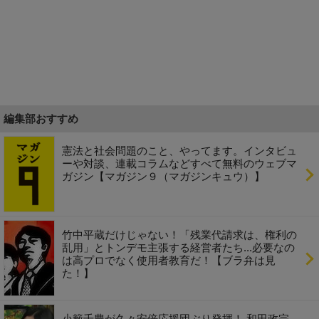
編集部おすすめ
憲法と社会問題のこと、やってます。インタビュ
ーや対談、連載コラムなどすべて無料のウェブマ
ガジン【マガジン９（マガジンキュウ）】
竹中平蔵だけじゃない！「残業代請求は、権利の
乱用」とトンデモ主張する経営者たち...必要なの
は高プロでなく使用者教育だ！【ブラ弁は見
た！】
小籔千豊が久々安倍応援団ぶり発揮！ 和田政宗