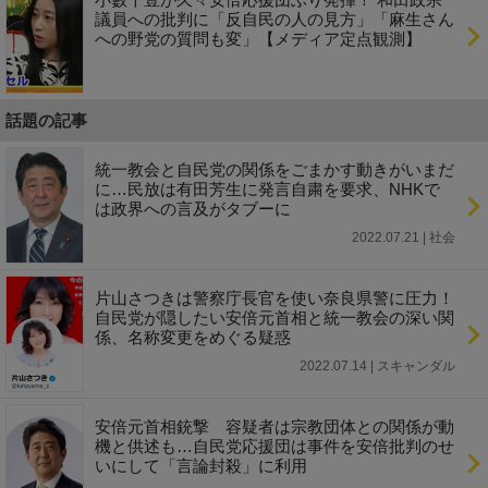
議員への批判に「反自民の人の見方」「麻生さん
への野党の質問も変」【メディア定点観測】
話題の記事
統一教会と自民党の関係をごまかす動きがいまだ
に…民放は有田芳生に発言自粛を要求、NHKで
は政界への言及がタブーに
2022.07.21 | 社会
片山さつきは警察庁長官を使い奈良県警に圧力！
自民党が隠したい安倍元首相と統一教会の深い関
係、名称変更をめぐる疑惑
2022.07.14 | スキャンダル
安倍元首相銃撃 容疑者は宗教団体との関係が動
機と供述も…自民党応援団は事件を安倍批判のせ
いにして「言論封殺」に利用