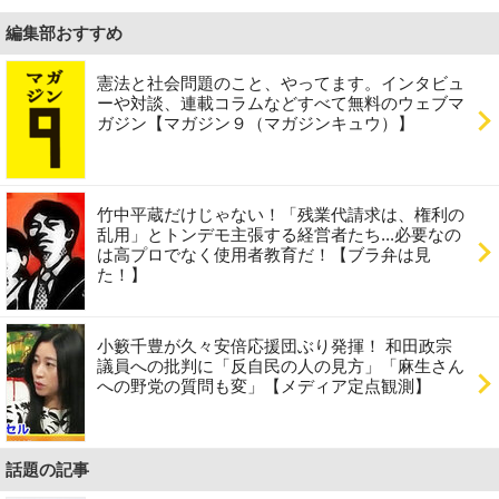
編集部おすすめ
憲法と社会問題のこと、やってます。インタビュ
ーや対談、連載コラムなどすべて無料のウェブマ
ガジン【マガジン９（マガジンキュウ）】
竹中平蔵だけじゃない！「残業代請求は、権利の
乱用」とトンデモ主張する経営者たち...必要なの
は高プロでなく使用者教育だ！【ブラ弁は見
た！】
小籔千豊が久々安倍応援団ぶり発揮！ 和田政宗
議員への批判に「反自民の人の見方」「麻生さん
への野党の質問も変」【メディア定点観測】
話題の記事