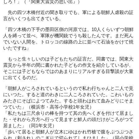
しろ！」（『関東大震災の思い出』）
先の四ツ木橋付近の聞き取りでも、軍による朝鮮人虐殺の証
言がいくつも出てきている。
「四ツ木橋の下手の墨田区側の河原では、10人くらいずつ朝鮮
人を縛って並べ、軍隊が機関銃でうち殺したんです。まだ死ん
でいない人間を、トロッコの線路の上に並べて石油をかけて焼
いたですね」
もっと生々しいのは子どもたちの証言だ。同書では、関東大
震災から半年の間に書かれた子どもの作文を紹介しているが、
そこには子どもならではのあまりにリアルすぎる目撃談が大量
に出てくるのだ。
「朝鮮人がころされているというので私わ行ちゃんと二人で見
にいつた。すると道のわきに二人ころされていた。こわいもの
みたさにそばによつてみた。すると頭わはれて血みどりにそま
つていた」（横浜市・高等小学校1年女児）
「私たちは三尺余りの棒を持つて其の先へくぎを付けて居まし
た・それから方方へ行って見ますと鮮人の頭だけがころがつて
居ました」（同1年女児）
「歩いて居ると朝鮮人が立木にゆはかれ竹槍で腹をぶつぶつさ
られ（刺され）のこぎりで切られてしまひました」（同小学校