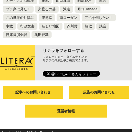
メディア定点観測
築地
山口真由
阿部花恵
障害
ブラ弁は見た！
火垂るの墓
派遣
月刊Hanada
この世界の片隅に
岸博幸
南スーダン
アベを倒したい！
事故
行政文書
新しい地図
芥川賞
解散
談合
日露首脳会談
奥田愛基
リテラをフォローする
フォローすると、タイムラインで
リテラの最新記事が確認できます。
記事へのお問い合わせ
広告のお問い合わせ
運営者情報