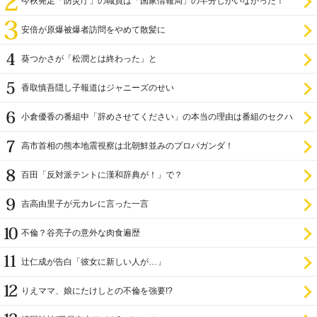
今秋発足「防災庁」の職員は「国家情報局」の半分しかいなかった！
安倍が原爆被爆者訪問をやめて散髪に
葵つかさが「松潤とは終わった」と
香取慎吾隠し子報道はジャニーズのせい
小倉優香の番組中「辞めさせてください」の本当の理由は番組のセクハ
ラ
高市首相の熊本地震視察は北朝鮮並みのプロパガンダ！
百田「反対派テントに漢和辞典が！」で？
吉高由里子が元カレに言った一言
不倫？谷亮子の意外な肉食遍歴
辻仁成が告白「彼女に新しい人が…」
りえママ、娘にたけしとの不倫を強要!?