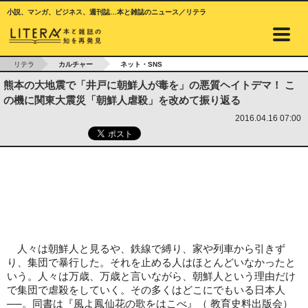
小説、マンガ、ビジネス、週刊誌…本と雑誌のニュース／リテラ
リテラ
カルチャー
ネット・SNS
熊本の大地震で「井戸に朝鮮人が毒を」の悪質ヘイトデマ！ こ
の機に関東大震災「朝鮮人虐殺」を改めて振り返る
2016.04.16 07:00
人々は朝鮮人と見るや、鉄線で縛り、家や列車から引きず
り、集団で暴行した。それを止める人はほとんどいなかったと
いう。人々は万歳、万歳と言いながら、朝鮮人という理由だけ
で集団で虐殺をしていく。その多くはどこにでもいる日本人
──。同書は『風よ鳳仙花の歌をはこべ』（ 教育史料出版会）