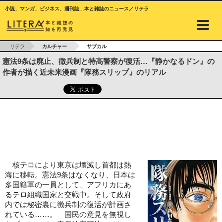
小説、マンガ、ビジネス、週刊誌…本と雑誌のニュース／リテラ
リテラ
カルチャー
サブカル
憲法9条は廃止、徴兵制と特高警察が復活…『静かなるドン』の
作者が描く近未来漫画『隊務スリップ』のリアル
核テロにより東京は壊滅し首都は熱
海に移転。憲法9条はなくなり、日本は
多国籍軍の一員として、アフリカにあ
るテロ組織国家と交戦中。そして政府
内では秘密裏に徴兵制の復活が計画さ
れている……。 国民の意見を無視し