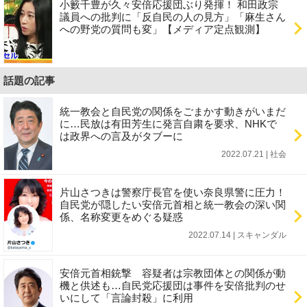
小籔千豊が久々安倍応援団ぶり発揮！ 和田政宗
議員への批判に「反自民の人の見方」「麻生さん
への野党の質問も変」【メディア定点観測】
話題の記事
統一教会と自民党の関係をごまかす動きがいまだ
に…民放は有田芳生に発言自粛を要求、NHKで
は政界への言及がタブーに
2022.07.21 | 社会
片山さつきは警察庁長官を使い奈良県警に圧力！
自民党が隠したい安倍元首相と統一教会の深い関
係、名称変更をめぐる疑惑
2022.07.14 | スキャンダル
安倍元首相銃撃 容疑者は宗教団体との関係が動
機と供述も…自民党応援団は事件を安倍批判のせ
いにして「言論封殺」に利用