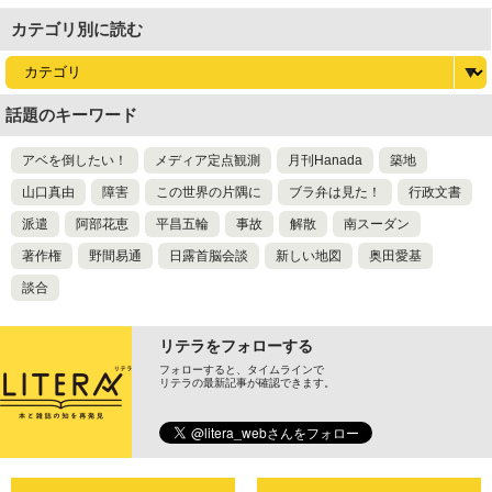
カテゴリ別に読む
話題のキーワード
アベを倒したい！
メディア定点観測
月刊Hanada
築地
山口真由
障害
この世界の片隅に
ブラ弁は見た！
行政文書
派遣
阿部花恵
平昌五輪
事故
解散
南スーダン
著作権
野間易通
日露首脳会談
新しい地図
奥田愛基
談合
リテラをフォローする
フォローすると、タイムラインで
リテラの最新記事が確認できます。