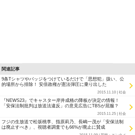
関連記事
9条Tシャツやバッジをつけているだけで「思想犯」扱い、公
的場所から排除！ 安倍政権が憲法弾圧に乗り出した
2015.11.10 | 社会
『NEWS23』でキャスター岸井成格の降板が決定の情報！
「安保法制批判は放送法違反」の意見広告にTBSが屈服？
2015.11.25 | 社会
フジの生放送で松坂桃李、指原莉乃、長嶋一茂が「安保法制
は廃止すべき」、視聴者調査でも66%が廃止に賛成