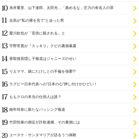
糸井重里、山下達郎、太田光…「責めるな」圧力の有名人の罪
吉高が“私の裸を見て”と迫った男
愛川欽也が「安倍に殺される」と
宇野常寛が『スッキリ』クビの裏側暴露
香取慎吾隠し子報道はジャニーズのせい
りえママ、娘にたけしとの不倫を強要!?
ラグビー日本代表への“日本の心”押し付けがひどい！
ももクロの本当の仕掛人は誰？
能年玲奈に新たなバッシング報道
竹田恒泰の側近が詐欺逮捕、その裏側には
ユースケ・サンタマリアが語るうつ体験