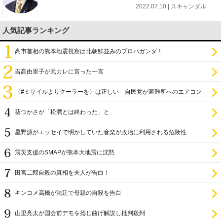
2022.07.10 | スキャンダル
人気記事ランキング
高市首相の熊本地震視察は北朝鮮並みのプロパガンダ！
吉高由里子が元カレに言った一言
〈#ミサイルよりクーラーを〉は正しい 自民党が避難所へのエアコン
設置を遅らせてきた
葵つかさが「松潤とは終わった」と
星野源がエッセイで明かしていた音楽が政治に利用される危険性
震災支援のSMAPが熊本大地震に沈黙
田宮二郎自殺の真相を夫人が告白！
キンコメ高橋が法廷で母親の自殺を告白
山里亮太が国会前デモを捻じ曲げ解説し批判殺到