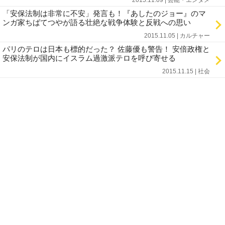
2015.11.09 | 芸能・エンタメ
「安保法制は非常に不安」発言も！『あしたのジョー』のマ
ンガ家ちばてつやが語る壮絶な戦争体験と反戦への思い
2015.11.05 | カルチャー
パリのテロは日本も標的だった？ 佐藤優も警告！ 安倍政権と
安保法制が国内にイスラム過激派テロを呼び寄せる
2015.11.15 | 社会