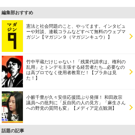
編集部おすすめ
憲法と社会問題のこと、やってます。インタビュ
ーや対談、連載コラムなどすべて無料のウェブマ
ガジン【マガジン９（マガジンキュウ）】
竹中平蔵だけじゃない！「残業代請求は、権利の
乱用」とトンデモ主張する経営者たち...必要なの
は高プロでなく使用者教育だ！【ブラ弁は見
た！】
小籔千豊が久々安倍応援団ぶり発揮！ 和田政宗
議員への批判に「反自民の人の見方」「麻生さん
への野党の質問も変」【メディア定点観測】
話題の記事