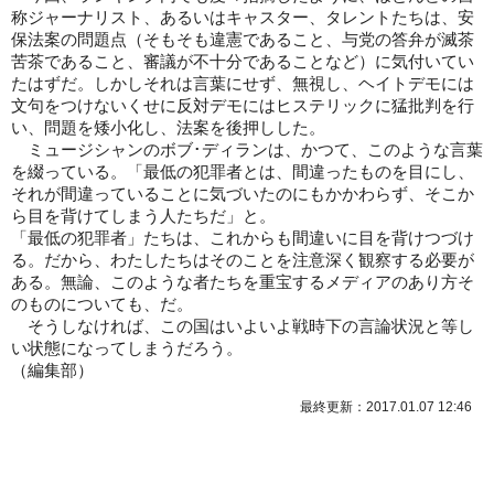
称ジャーナリスト、あるいはキャスター、タレントたちは、安
保法案の問題点（そもそも違憲であること、与党の答弁が滅茶
苦茶であること、審議が不十分であることなど）に気付いてい
たはずだ。しかしそれは言葉にせず、無視し、ヘイトデモには
文句をつけないくせに反対デモにはヒステリックに猛批判を行
い、問題を矮小化し、法案を後押しした。
ミュージシャンのボブ･ディランは、かつて、このような言葉
を綴っている。「最低の犯罪者とは、間違ったものを目にし、
それが間違っていることに気づいたのにもかかわらず、そこか
ら目を背けてしまう人たちだ」と。
「最低の犯罪者」たちは、これからも間違いに目を背けつづけ
る。だから、わたしたちはそのことを注意深く観察する必要が
ある。無論、このような者たちを重宝するメディアのあり方そ
のものについても、だ。
そうしなければ、この国はいよいよ戦時下の言論状況と等し
い状態になってしまうだろう。
（編集部）
最終更新：2017.01.07 12:46