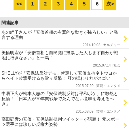
<<
1
2
3
4
5
6
次>
関連記事
あの蛭子さんが「安倍首相の右翼的な動きが怖ろしい」と発
言する理由
2014.10.03 | カルチャー
美輪明宏が「安倍首相も自民党に投票した人もまず自分が戦
地に行きなさい」と一喝！
2015.07.14 | 社会
SHELLYが「安保法反対デモ」肯定して安倍支持ネトウヨか
らヘイト攻撃受けるも堂々反撃！ 肝の据わり方がスゴい
2015.07.20 | 芸能・エンタメ
中居正広が松本人志の「安保法制反対は平和ボケ」に敢然と
反論！「日本人が70年間戦争で死んでない意味を考えるべ
き」
2015.08.09 | 芸能・エンタメ
高田延彦の安倍・安保法制批判ツイッターが話題！ 元スポー
ツ選手には珍しい反権力姿勢