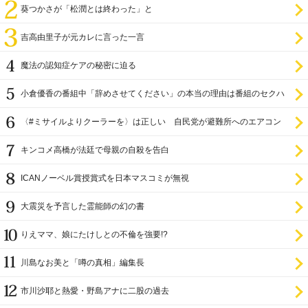
葵つかさが「松潤とは終わった」と
吉高由里子が元カレに言った一言
魔法の認知症ケアの秘密に迫る
小倉優香の番組中「辞めさせてください」の本当の理由は番組のセクハ
ラ
〈#ミサイルよりクーラーを〉は正しい 自民党が避難所へのエアコン
設置を遅らせてきた
キンコメ高橋が法廷で母親の自殺を告白
ICANノーベル賞授賞式を日本マスコミが無視
大震災を予言した霊能師の幻の書
りえママ、娘にたけしとの不倫を強要!?
川島なお美と「噂の真相」編集長
市川沙耶と熱愛・野島アナに二股の過去