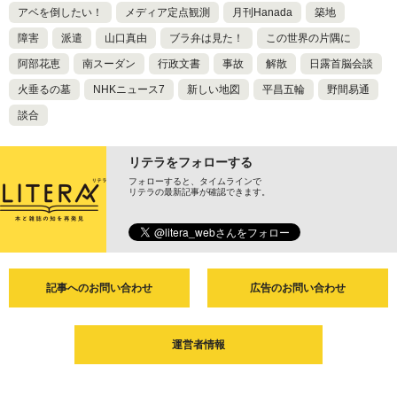
アベを倒したい！
メディア定点観測
月刊Hanada
築地
障害
派遣
山口真由
ブラ弁は見た！
この世界の片隅に
阿部花恵
南スーダン
行政文書
事故
解散
日露首脳会談
火垂るの墓
NHKニュース7
新しい地図
平昌五輪
野間易通
談合
リテラをフォローする
フォローすると、タイムラインで
リテラの最新記事が確認できます。
記事へのお問い合わせ
広告のお問い合わせ
運営者情報