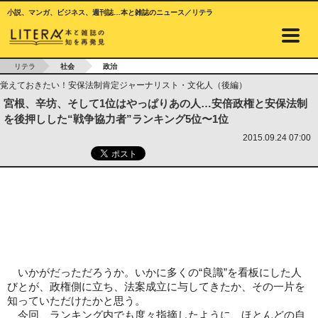
小説、マンガ、ビジネス、週刊誌…本と雑誌のニュース／リテラ
リテラ
社会
政治
覚えておきたい！安保法制肯定ジャーナリスト・文化人（後編）
宮根、辛坊、そして1位はやっぱりあの人…安倍政権と安保法制
を後押しした“戦争協力者”ランキング5位〜1位
2015.09.24 07:00
いかがだっただろうか。いかに多くの“良識”を看板にした人
びとが、政権側に立ち、法案成立に与してきたか、その一片を
知っていただけたかと思う。
今回、ランキング内でも度々指摘したように、ほとんどの自