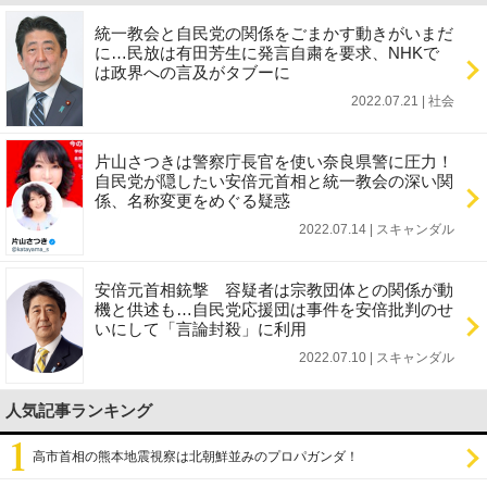
統一教会と自民党の関係をごまかす動きがいまだ
に…民放は有田芳生に発言自粛を要求、NHKで
は政界への言及がタブーに
2022.07.21 | 社会
片山さつきは警察庁長官を使い奈良県警に圧力！
自民党が隠したい安倍元首相と統一教会の深い関
係、名称変更をめぐる疑惑
2022.07.14 | スキャンダル
安倍元首相銃撃 容疑者は宗教団体との関係が動
機と供述も…自民党応援団は事件を安倍批判のせ
いにして「言論封殺」に利用
2022.07.10 | スキャンダル
人気記事ランキング
高市首相の熊本地震視察は北朝鮮並みのプロパガンダ！