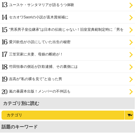
ユースケ・サンタマリアが語るうつ体験
セカオワSaoriの小説が直木賞候補に
“男系男子皇位継承”は日本の伝統じゃない！旧皇室典範制定時に「男を
尊び女を卑む」と
愛川欽也が小説にしていた出生の秘密
三笠宮家に夫妻、母娘の断絶が！
竹田恒泰の側近が詐欺逮捕、その裏側には
吉高が“私の裸を見て”と迫った男
嵐の暴露本出版！メンバーの不仲話も
カテゴリ別に読む
話題のキーワード