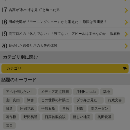
吉高が“私の裸を見て”と迫った男
田崎史郎が『モーニングショー』から消えた！ 原因は玉川徹？
高市首相の「休んでない」「寝てない」アピールは本当なのか 徹底検
証
結婚した綿矢りさの大失恋体験
カテゴリ別に読む
話題のキーワード
アベを倒したい！
メディア定点観測
月刊Hanada
築地
山口真由
障害
この世界の片隅に
ブラ弁は見た！
行政文書
派遣
阿部花恵
平昌五輪
事故
解散
南スーダン
著作権
野間易通
日露首脳会談
新しい地図
奥田愛基
談合