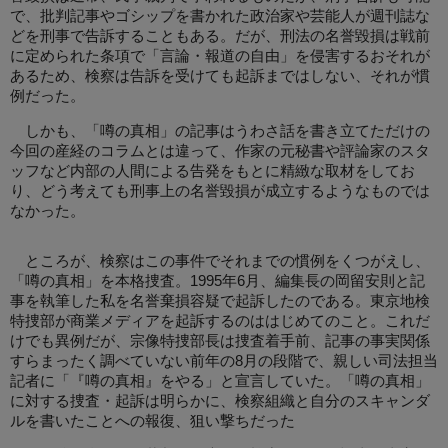
で、批判記事やゴシップを書かれた政治家や芸能人が週刊誌な
どを刑事で告訴することもある。だが、刑法の名誉毀損は戦前
に定められた条項で「言論・報道の自由」を侵害するおそれが
あるため、検察は告訴を受けても起訴まではしない、それが慣
例だった。
しかも、「噂の真相」の記事はうわさ話を書き立てただけの
今回の産経のコラムとは違って、作家の元秘書や評論家のスタ
ッフなど内部の人間による告発をもとに精緻な取材をしてお
り、どう考えても刑事上の名誉毀損が成立するようなものでは
なかった。
ところが、検察はこの事件でそれまでの慣例をくつがえし、
「噂の真相」を本格捜査。1995年6月、編集長の岡留安則と記
事を執筆した私を名誉棄損容疑で起訴したのである。東京地検
特捜部が商業メディアを起訴するのははじめてのこと。これだ
けでも異例だが、宗像特捜部長は捜査着手前、記事の事実関係
すらまったく調べていない前年の8月の段階で、親しい司法担当
記者に「『噂の真相』をやる」と宣言していた。「噂の真相」
に対する捜査・起訴は明らかに、検察組織と自分のスキャンダ
ルを書いたことへの報復、狙い撃ちだった