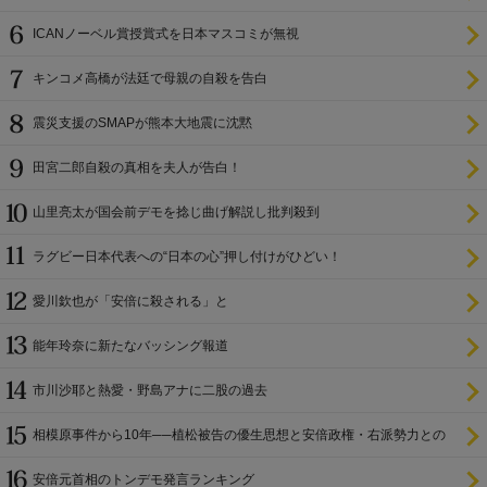
ICANノーベル賞授賞式を日本マスコミが無視
キンコメ高橋が法廷で母親の自殺を告白
震災支援のSMAPが熊本大地震に沈黙
田宮二郎自殺の真相を夫人が告白！
山里亮太が国会前デモを捻じ曲げ解説し批判殺到
ラグビー日本代表への“日本の心”押し付けがひどい！
愛川欽也が「安倍に殺される」と
能年玲奈に新たなバッシング報道
市川沙耶と熱愛・野島アナに二股の過去
相模原事件から10年──植松被告の優生思想と安倍政権・右派勢力との
関係
安倍元首相のトンデモ発言ランキング