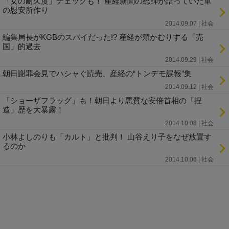
「女の耐久度」チェックも！ 産経新聞の総帥が語っていた軍
の慰安所作り
2014.09.07 | 社会
編集局長がKGBのスパイだった!? 産経が頬かむりする「売
国」的過去
2014.09.29 | 社会
朝日謝罪会見でハシャぐ読売、産経の“トンデモ誤報”集
2014.09.12 | 社会
「ショーザフラッグ」も！朝日より悪質な安倍首相の「捏
造」歴を大暴露！
2014.10.08 | 社会
小林よしのりも「カルト」と批判！ 山谷えり子をなぜ放置す
るのか
2014.10.06 | 社会