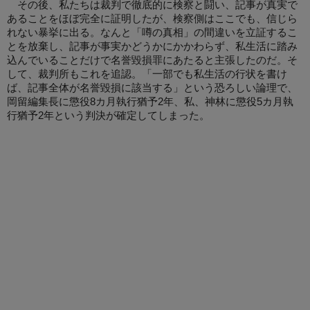
その後、私たちは裁判で徹底的に検察と闘い、記事が真実で
あることをほぼ完全に証明したが、検察側はここでも、信じら
れない暴挙に出る。なんと「噂の真相」の間違いを立証するこ
とを放棄し、記事が事実かどうかにかかわらず、私生活に踏み
込んでいることだけで名誉毀損罪にあたると主張したのだ。そ
して、裁判所もこれを追認。「一部でも私生活の行状を書け
ば、記事全体が名誉毀損に該当する」という恐ろしい論理で、
岡留編集長に懲役8カ月執行猶予2年、私、神林に懲役5カ月執
行猶予2年という判決が確定してしまった。