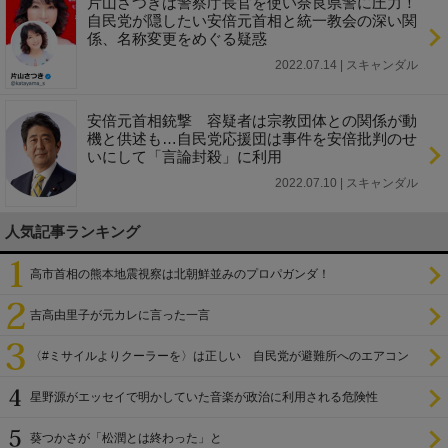
片山さつきは警察庁長官を使い奈良県警に圧力！
自民党が隠したい安倍元首相と統一教会の深い関
係、名称変更をめぐる疑惑
2022.07.14 | スキャンダル
安倍元首相銃撃 容疑者は宗教団体との関係が動
機と供述も…自民党応援団は事件を安倍批判のせ
いにして「言論封殺」に利用
2022.07.10 | スキャンダル
人気記事ランキング
高市首相の熊本地震視察は北朝鮮並みのプロパガンダ！
吉高由里子が元カレに言った一言
〈#ミサイルよりクーラーを〉は正しい 自民党が避難所へのエアコン
設置を遅らせてきた
星野源がエッセイで明かしていた音楽が政治に利用される危険性
葵つかさが「松潤とは終わった」と