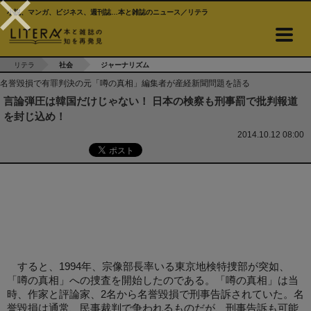
小説、マンガ、ビジネス、週刊誌…本と雑誌のニュース／リテラ
リテラ
社会
ジャーナリズム
名誉毀損で有罪判決の元「噂の真相」編集者が産経新聞問題を語る
言論弾圧は韓国だけじゃない！ 日本の検察も刑事罰で批判報道
を封じ込め！
2014.10.12 08:00
すると、1994年、宗像部長率いる東京地検特捜部が突如、
「噂の真相」への捜査を開始したのである。「噂の真相」は当
時、作家と評論家、2名から名誉毀損で刑事告訴されていた。名
誉毀損は通常、民事裁判で争われるものだが、刑事告訴も可能