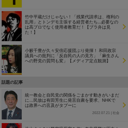
竹中平蔵だけじゃない！「残業代請求は、権利の
乱用」とトンデモ主張する経営者たち...必要なの
は高プロでなく使用者教育だ！【ブラ弁は見
た！】
小籔千豊が久々安倍応援団ぶり発揮！ 和田政宗
議員への批判に「反自民の人の見方」「麻生さん
への野党の質問も変」【メディア定点観測】
話題の記事
統一教会と自民党の関係をごまかす動きがいまだ
に…民放は有田芳生に発言自粛を要求、NHKで
は政界への言及がタブーに
2022.07.21 | 社会