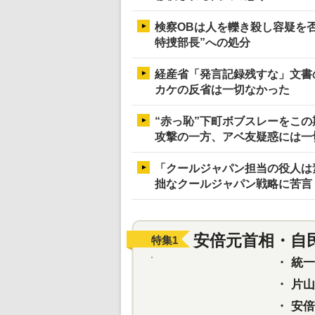
検察OBは人を轢き殺し容疑を
特捜部長”への処分
経産省「発言記録残すな」文書
カケの反省は一切なかった
“赤っ恥”下町ボブスレーをこ
攻撃の一方、アベ友疑惑には一
「クールジャパン担当の役人は
拙なクールジャパン戦略に苦言
安倍元首相・自
特集
1
・
統一教
・
片山さ
・
安倍元