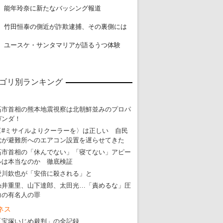
18
能年玲奈に新たなバッシング報道
19
竹田恒泰の側近が詐欺逮捕、その裏側には
20
ユースケ・サンタマリアが語るうつ体験
ゴリ別ランキング
高市首相の熊本地震視察は北朝鮮並みのプロパ
ガンダ！
〈#ミサイルよりクーラーを〉は正しい 自民
党が避難所へのエアコン設置を遅らせてきた
高市首相の「休んでない」「寝てない」アピー
ルは本当なのか 徹底検証
愛川欽也が「安倍に殺される」と
糸井重里、山下達郎、太田光…「責めるな」圧
力の有名人の罪
ネス
「宝塚いじめ裁判」の全記録