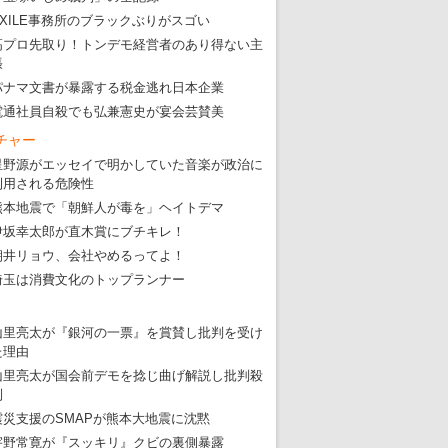
EXILE事務所のブラックぶりがスゴい
高プロ先取り！トンデモ経営者のあり得ない主
張
パナマ文書が暴露する税金逃れ日本企業
電通社員自殺でも弘兼憲史が宴会芸賛美
チャー
星野源がエッセイで明かしていた音楽が政治に
利用される危険性
熊本地震で「朝鮮人が毒を」ヘイトデマ
伊坂幸太郎が直木賞にブチキレ！
朝井リョウ、会社やめるってよ！
埼玉は消費文化のトップランナー
山里亮太が『銀河の一票』を賞賛し批判を受け
東京五輪強行開催特別企画 大ウソだら
た理由
・
五輪入場行進にすぎやまこういちの曲、杉田水脈のLGB
山里亮太が国会前デモを捻じ曲げ解説し批判殺
到
・
大ウソだらけの東京五輪！ 安倍・菅・森はどんな嘘を
震災支援のSMAPが熊本大地震に沈黙
・
五輪サッカー・久保建英が南アの陽性者に「僕らに損ではない」
宇野常寛が『スッキリ』クビの裏側暴露