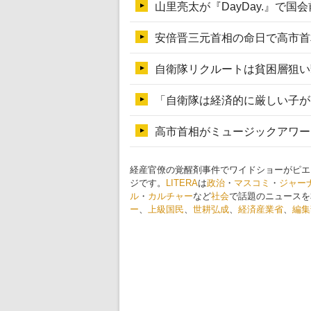
経産官僚の覚醒剤事件でワイドショーがピエ
ジです。
LITERA
は
政治
・
マスコミ
・
ジャー
ル
・
カルチャー
など
社会
で話題のニュースを
ー
、
上級国民
、
世耕弘成
、
経済産業省
、
編集