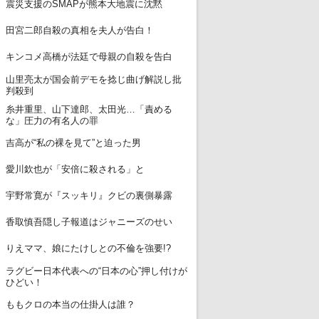
6
震災支援のSMAPが熊本大地震に沈黙
7
田宮二郎自殺の真相を夫人が告白！
8
キンコメ高橋が法廷で母親の自殺を告白
山里亮太が国会前デモを捻じ曲げ解説し批
9
判殺到
糸井重里、山下達郎、太田光…「責める
10
な」圧力の有名人の罪
11
吉高が“私の裸を見て”と迫った男
12
愛川欽也が「安倍に殺される」と
13
宇野常寛が『スッキリ』クビの裏側暴露
14
香取慎吾隠し子報道はジャニーズのせい
15
りえママ、娘にたけしとの不倫を強要!?
ラグビー日本代表への“日本の心”押し付けが
16
ひどい！
17
ももクロの本当の仕掛人は誰？