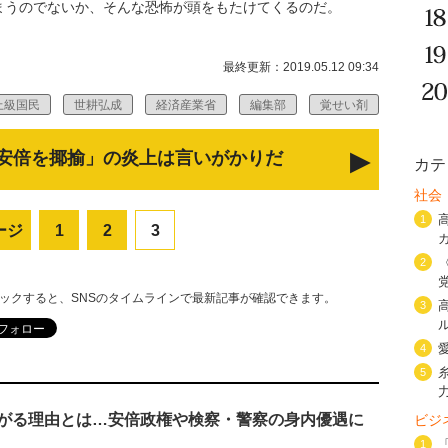
まうのでないか、そんな恐怖が頭をもたけてくるのだ。
最終更新：2019.05.12 09:34
上級国民
世耕弘成
経済産業省
編集部
覚せい剤
安倍を揶揄」の炎上は言いがかりだ
カテ
社会
1
ージ
1
2
3
2
リックすると、SNSのタイムラインで最新記事が確認できます。
3
4
5
広がる理由とは…安倍政権や検察・警察の身内優遇に
ビジ
1