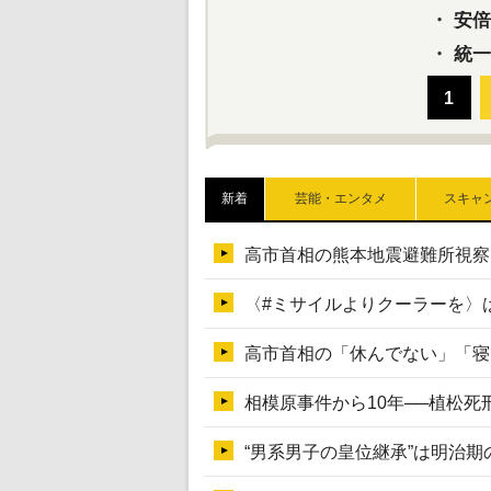
・
安倍晋
・
統一
新着
芸能・エンタメ
スキャ