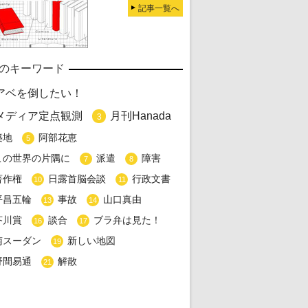
記事一覧へ
のキーワード
アベを倒したい！
メディア定点観測
月刊Hanada
3
築地
阿部花恵
5
この世界の片隅に
派遣
障害
7
8
著作権
日露首脳会談
行政文書
10
11
平昌五輪
事故
山口真由
13
14
芥川賞
談合
ブラ弁は見た！
16
17
南スーダン
新しい地図
19
野間易通
解散
21