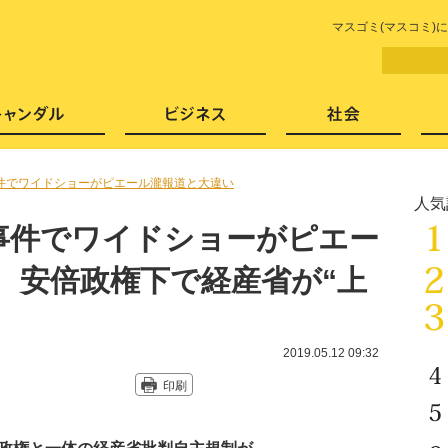
LITERA／リテラ 本と雑誌の
マスゴミ(マスコミ)
芸能・エンタメ
スキャンダル
ビジネ
件でワイドショーがピエール瀧報道と大違い
人気
事件でワイドショーがピエー
 安倍政権下で経産省が“上
2019.05.12 09:32
印刷