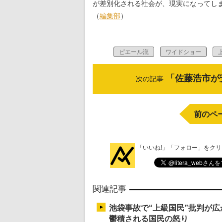
が差別化される社会が、現実になってし
（
編集部
）
ピエール瀧
ワイドショー
「佐藤浩市が
次の記事
前のペ
「いいね!」「フォロー」をク
関連記事
池袋事故で“上級国民”批判が
鬱積される国民の怒り