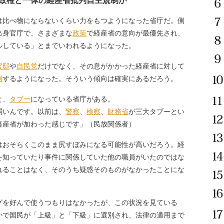
政権と一体の経産省批判自主規制が
は比べ物にならないくらい力をもつようになった省庁だ。側
出身官庁で、さまざまな
政策
で経産省の意向が最優先され、
ルしている」とまでいわれるようになった。
官邸
や
自民党
だけでなく、その息がかかった経産省に対して
制
するようになった。そういう傾向は確実にあるだろう。
と、
タブー
になっている省庁がある。
弱いんです。以前は、
警察
、
検察
、
財務省
が三大タブーとい
経産省が加わった感じです」（民放関係者）
はおそらくこのまま尻すぼみになる可能性が高いだろう。経
を知っていたり事件に関係していた他の職員がいたのではな
れることはなく、そのうち疑惑そのものがなかったことにな
グを好んで使うつもりはなかったが、この状況を見ている
かで国民が「上級」と「下級」に選別され、法律の適用まで