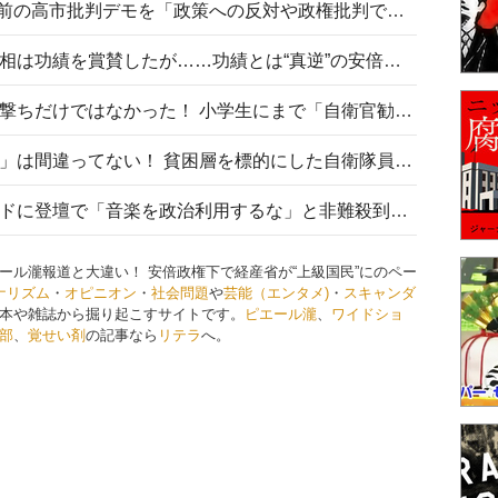
山里亮太が『DayDay.』で国会前の高市批判デモを「政策への反対や政権批判でない」と捻じ曲げ解説 デモ参加者から批判殺到
安倍晋三元首相の命日で高市首相は功績を賞賛したが……功績とは“真逆”の安倍元首相のトンデモ発言を振り返る
自衛隊リクルートは貧困層狙い撃ちだけではなかった！ 小学生にまで「自衛官勧誘」目的のパンフレット作成
「自衛隊は経済的に厳しい子が」は間違ってない！ 貧困層を標的にした自衛隊員募集、やす子、山上被告も…日本でも進む“経済的徴兵制”
高市首相がミュージックアワードに登壇で「音楽を政治利用するな」と非難殺到！ MAJの国策的本質を批判する声も
ール瀧報道と大違い！ 安倍政権下で経産省が“上級国民”にのペー
ナリズム
・
オピニオン
・
社会問題
や
芸能（エンタメ)
・
スキャンダ
本や雑誌から掘り起こすサイトです。
ピエール瀧
、
ワイドショ
部
、
覚せい剤
の記事なら
リテラ
へ。