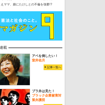
・
五輪関係者が入国当日、築地を散歩！
りえママ、娘にたけしとの不倫を強要!?
・
五輪でIOCラウンジ以外にVIPルーム、広告代理店は物品購入
連載
アベを倒したい！
室井佑月
記事一覧へ
ブラ弁は見た！
ブラック企業被害対
策弁護団