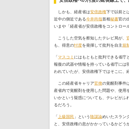
安倍政権への忖度の延長線上で、
しかも、経産省は
安倍政権
下で以前と
近中の側近である
今井尚哉
首相
秘書
官の
いまや「経産省が安倍政権をコントロー
こうした空気を察知したテレビ局が、
も、得意の
忖度
を発揮して批判を自主
規
「
マスコミ
にはもともと批判できる省庁
報復の武器や情報を持っている省庁には
われていたが、安倍政権下ではそこに、
この経産省キャリア
官僚
の覚醒剤事件
産省内で覚醒剤を使用した問題や、使用
いかという疑惑についても、テレビがふ
るだろう。
「
上級国民
」という
陰謀論
めいたスラン
と、安倍政権の息がかかっているかどう