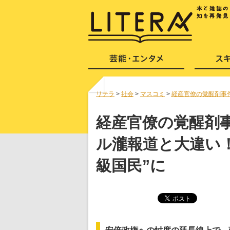
リテラ
>
社会
>
マスコミ
>
経産官僚の覚醒剤事
経産官僚の覚醒剤
ル瀧報道と大違い！
級国民”に