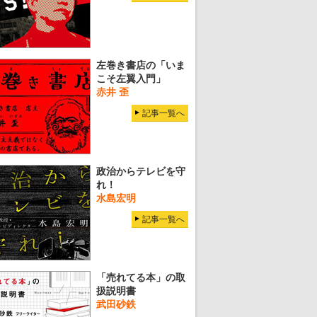
左巻き書店の「いま
こそ左翼入門」
赤井 歪
記事一覧へ
政治からテレビを守
れ！
水島宏明
記事一覧へ
「売れてる本」の取
扱説明書
武田砂鉄