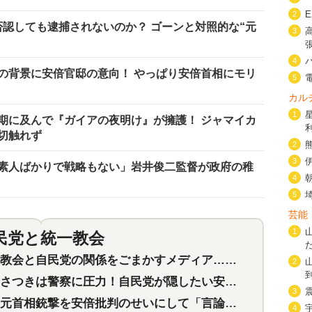
2
否認しても逮捕されないのか？ ゴーンと対照的な“元
3
4
の背景に安倍官邸の意向！ やっぱり安倍首相にモリ
5
カル
1
の期に及んで『ガイアの夜明け』が擁護！ ジャマイカ
切触れず
2
3
素人ばかりで戦略もない」岩井俊二監督が政府の稚
4
5
芸能
1
民党と統一教会
特集
2
会と自民党の関係をごまかすメディア…民放は有田芳生に発言自粛を要求
2
つきは警察に圧力！自民党が隠したい安倍元首相と統一教会の深い関係
3
首相銃撃を安倍批判のせいにして「言論封殺」に利用する自民党応援団
4