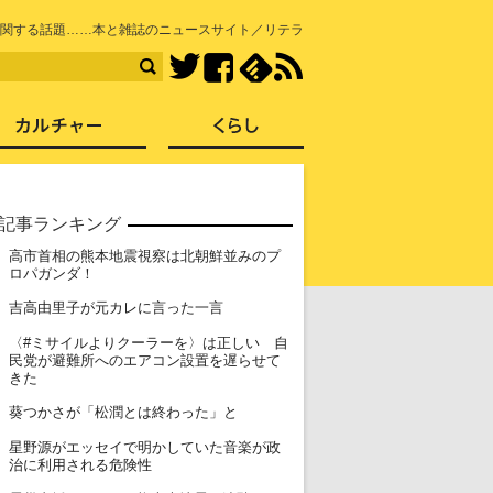
知を再発見
に関する話題……本と雑誌のニュースサイト／リテラ
Facebook
feedly
RSS
Twitter
ス
社会
カルチャー
くらし
記事ランキング
高市首相の熊本地震視察は北朝鮮並みのプ
1
ロパガンダ！
2
吉高由里子が元カレに言った一言
〈#ミサイルよりクーラーを〉は正しい 自
3
民党が避難所へのエアコン設置を遅らせて
きた
4
葵つかさが「松潤とは終わった」と
星野源がエッセイで明かしていた音楽が政
5
治に利用される危険性