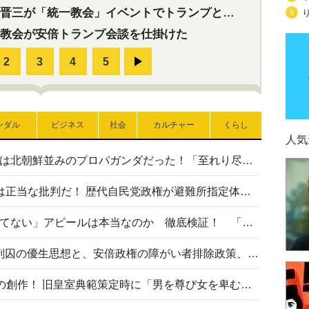
三が「統一教会」イベントでトランプと演説！同性婚や夫婦別姓を攻撃
5
教会が安倍トランプ会談を仕掛けた
ンダル
ビジネス
社会
カルチャー
くらし
人気
高市首相の熊本地震避難所視察は北朝鮮並みのプロパガンダだった！「至れり尽くせり」の選ばれた避難所の一方で実態は…
〈#ミサイルよりクーラーを〉は正当な批判だ！ 歴代自民党政権が避難所指定体育館へのエアコン設置を遅らせてきた客観的事実
高市首相の「休んでない」「寝てない」アピールは本当なのか 徹底検証！ 「資料読み込み」「アイロンがけ」も矛盾だらけ…
相模原事件から10年──植松死刑囚の優生思想と、安倍政権の障がい者排除政策、右派勢力の差別主義との関係を改めて問う
“男系男子の皇位継承”は明治期の創作！ 旧皇室典範策定時に「男を尊び女を卑むの慣習、人民の脳髄」とトンデモ論で女性天皇を否定