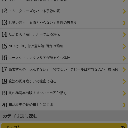
トム・クルーズもハマる宗教の裏
お笑い芸人「薬物をやらない」自慢の無自覚
たかじん「在日」ルーツ迫る評伝
NHKが“押し付け憲法論”否定の番組
ユースケ・サンタマリアが語るうつ体験
高市首相の「休んでない」「寝てない」アピールは本当なのか 徹底検
証
魔法の認知症ケアの秘密に迫る
嵐の暴露本出版！メンバーの不仲話も
相武紗季の結婚相手と暴力団
カテゴリ別に読む