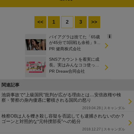
<<
1
2
3
>>
バイアグラは捨てた「65歳
Ads
が45分で3回戦も余裕」980
by
円で朝まで絶好調！
PR 健商株式会社
logly
SNSアカウントを着実に成
長。実はみんなココ使って
ます。
PR Dreaw合同会社
関連記事
池袋事故で“上級国民”批判が広がる理由とは…安倍政権や検
察・警察の身内優遇に鬱積される国民の怒り
2019.04.28 | スキャンダル
検察OBは人を轢き殺し容疑を否認しても逮捕されないのか？
ゴーンと対照的な“元特捜部長”への処分
2018.12.27 | スキャンダル