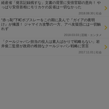
経産省「発言記録残すな」文書の背景に安倍官邸の意向！ や
っぱり安倍首相にモリカケの反省は一切なかった
2018.08.30 | 社会
“赤っ恥”下町ボブスレーをこの期に及んで『ガイアの夜明
け』が擁護！ ジャマイカ攻撃の一方、アベ友疑惑には一切触
れず
2018.03.03 | 芸能・エンタメ
「クールジャパン担当の役人は素人ばかりで戦略もない」岩
井俊二監督が政府の稚拙なクールジャパン戦略に苦言
2017.11.01 | 社会