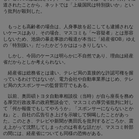
道されたことから、ネットでは「上級国民は特別扱いか」とい
う批判が殺到した。
もっとも高齢者の場合は、人身事故を起こしても逮捕されな
いケースはあり、その場合、マスコミも「〜容疑者」とは形容
しないため、池袋の暴走事故の報道が本当に「経産省OB」ゆえ
の「特別扱い」だったかどうかははっきりしない。
しかし、今回のケースは明らかに不自然であり、理由は経産
省だからとしか考えられない。
経産省は総務省とは違い、テレビ局の直接的な許認可権を握
っているわけではないが、電力会社や自動車業界はじめ、テレ
ビ局の大スポンサーの監督官庁でもある。
以前、奥田碩トヨタ自動車相談役（当時）が自ら座長を務め
る厚労行政改革の政府懇談会で、マスコミの厚労省批判に対し
て「何か報復でもしてやろうか」「スポンサーにならないとか
ね」と、自社の広告引き上げを示唆して恫喝したことがあっ
た。このとき、テレビや新聞が奥田氏を批判するどころか、震
え上がって沈黙してしまったのは有名な話だが、マスコミ幹部
の間には、経産省についても同様の恐怖がある。