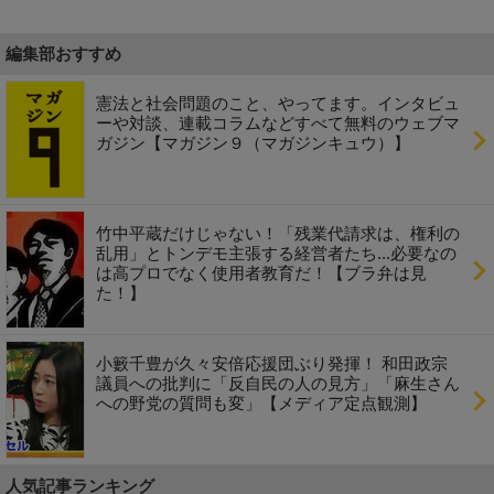
編集部おすすめ
憲法と社会問題のこと、やってます。インタビュ
ーや対談、連載コラムなどすべて無料のウェブマ
ガジン【マガジン９（マガジンキュウ）】
竹中平蔵だけじゃない！「残業代請求は、権利の
乱用」とトンデモ主張する経営者たち...必要なの
は高プロでなく使用者教育だ！【ブラ弁は見
た！】
小籔千豊が久々安倍応援団ぶり発揮！ 和田政宗
議員への批判に「反自民の人の見方」「麻生さん
への野党の質問も変」【メディア定点観測】
人気記事ランキング