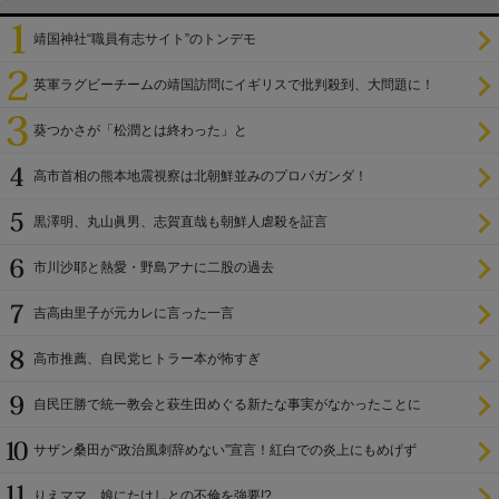
靖国神社“職員有志サイト”のトンデモ
英軍ラグビーチームの靖国訪問にイギリスで批判殺到、大問題に！
葵つかさが「松潤とは終わった」と
高市首相の熊本地震視察は北朝鮮並みのプロパガンダ！
黒澤明、丸山眞男、志賀直哉も朝鮮人虐殺を証言
市川沙耶と熱愛・野島アナに二股の過去
吉高由里子が元カレに言った一言
高市推薦、自民党ヒトラー本が怖すぎ
自民圧勝で統一教会と萩生田めぐる新たな事実がなかったことに
サザン桑田が“政治風刺辞めない”宣言！紅白での炎上にもめげず
りえママ、娘にたけしとの不倫を強要!?