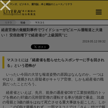
小説、マンガ、ビジネス、週刊誌…本と雑誌のニュース／リテラ
リテラ
社会
マスコミ
経産官僚の覚醒剤事件でワイドショーがピエール瀧報道と大違
い！ 安倍政権下で経産省が“上級国民”に
2019.05.12 09:32
マスコミには「経産省を怒らせたらスポンサーに手を回され
る」という恐怖が
いったい今回の大甘な報道姿勢の原因はなんなのか。一つは
やはり、逮捕された容疑者がキャリア官僚、しかも経産省の職
員だったことだろう。
経産省といえば、先月、前身の通産省OBで工業技術院のトッ
プを務めた87歳の元幹部官僚の運転する車が池袋で暴走、31歳
の母親と3歳の娘をはねて死亡させる重大事故を起こした。しか
し、このOBは逮捕されず、一部マスコミでは「さん」付けで報