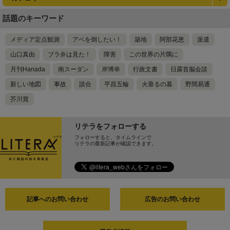
話題のキーワード
メディア定点観測
アベを倒したい！
築地
阿部花恵
派遣
山口真由
ブラ弁は見た！
障害
この世界の片隅に
月刊Hanada
南スーダン
岸博幸
行政文書
日露首脳会談
新しい地図
事故
談合
平昌五輪
火垂るの墓
野間易通
芥川賞
リテラをフォローする
フォローすると、タイムラインで
リテラの最新記事が確認できます。
記事へのお問い合わせ
広告のお問い合わせ