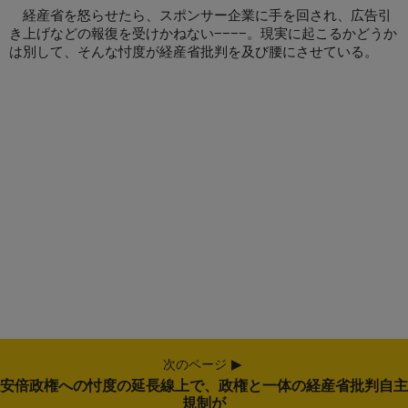
経産省を怒らせたら、スポンサー企業に手を回され、広告引
き上げなどの報復を受けかねない−−−−。現実に起こるかどうか
は別して、そんな忖度が経産省批判を及び腰にさせている。
次のページ
安倍政権への忖度の延長線上で、政権と一体の経産省批判自主
規制が