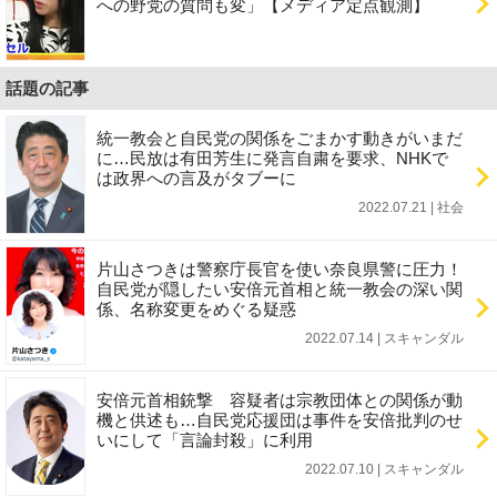
への野党の質問も変」【メディア定点観測】
話題の記事
統一教会と自民党の関係をごまかす動きがいまだ
に…民放は有田芳生に発言自粛を要求、NHKで
は政界への言及がタブーに
2022.07.21 | 社会
片山さつきは警察庁長官を使い奈良県警に圧力！
自民党が隠したい安倍元首相と統一教会の深い関
係、名称変更をめぐる疑惑
2022.07.14 | スキャンダル
安倍元首相銃撃 容疑者は宗教団体との関係が動
機と供述も…自民党応援団は事件を安倍批判のせ
いにして「言論封殺」に利用
2022.07.10 | スキャンダル