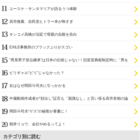
証
ユースケ・サンタマリアが語るうつ体験
高市推薦、自民党ヒトラー本が怖すぎ
キンコメ高橋が法廷で母親の自殺を告白
EXILE事務所のブラックぶりがスゴい
“男系男子皇位継承”は日本の伝統じゃない！旧皇室典範制定時に「男を
尊び女を卑む」と
ビリギャル“ビリ”じゃなかった？
女はなぜ岡田斗司夫に引っかかる
中傷動画作成者が“顔出し”証言も「面識なし」と言い張る高市首相の論
理破綻
岡田斗司夫“ゲス”の秘密が著書に！
朝井リョウ、会社やめるってよ！
カテゴリ別に読む