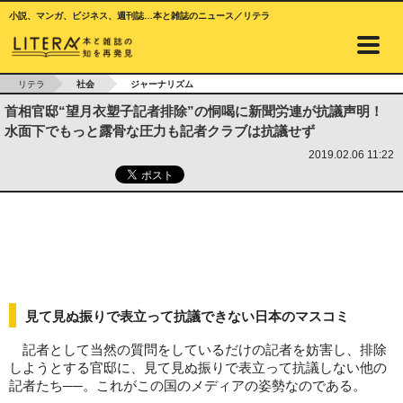
小説、マンガ、ビジネス、週刊誌…本と雑誌のニュース／リテラ
リテラ
社会
ジャーナリズム
首相官邸“望月衣塑子記者排除”の恫喝に新聞労連が抗議声明！
水面下でもっと露骨な圧力も記者クラブは抗議せず
2019.02.06 11:22
見て見ぬ振りで表立って抗議できない日本のマスコミ
記者として当然の質問をしているだけの記者を妨害し、排除
しようとする官邸に、見て見ぬ振りで表立って抗議しない他の
記者たち──。これがこの国のメディアの姿勢なのである。