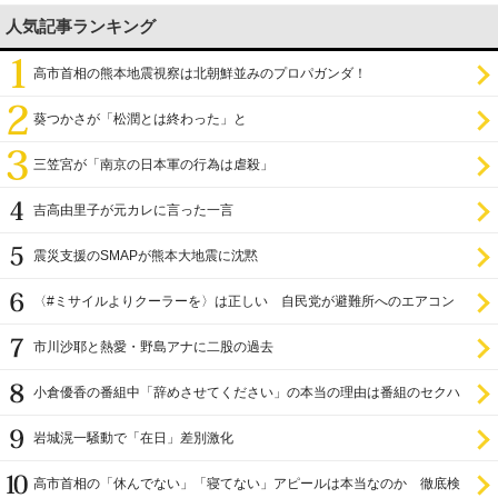
人気記事ランキング
高市首相の熊本地震視察は北朝鮮並みのプロパガンダ！
葵つかさが「松潤とは終わった」と
三笠宮が「南京の日本軍の行為は虐殺」
吉高由里子が元カレに言った一言
震災支援のSMAPが熊本大地震に沈黙
〈#ミサイルよりクーラーを〉は正しい 自民党が避難所へのエアコン
設置を遅らせてきた
市川沙耶と熱愛・野島アナに二股の過去
小倉優香の番組中「辞めさせてください」の本当の理由は番組のセクハ
ラ
岩城滉一騒動で「在日」差別激化
高市首相の「休んでない」「寝てない」アピールは本当なのか 徹底検