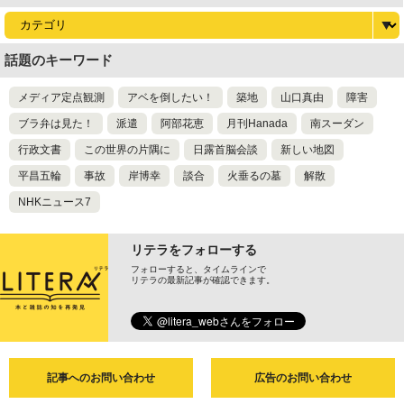
話題のキーワード
メディア定点観測
アベを倒したい！
築地
山口真由
障害
ブラ弁は見た！
派遣
阿部花恵
月刊Hanada
南スーダン
行政文書
この世界の片隅に
日露首脳会談
新しい地図
平昌五輪
事故
岸博幸
談合
火垂るの墓
解散
NHKニュース7
リテラをフォローする
フォローすると、タイムラインで
リテラの最新記事が確認できます。
記事へのお問い合わせ
広告のお問い合わせ