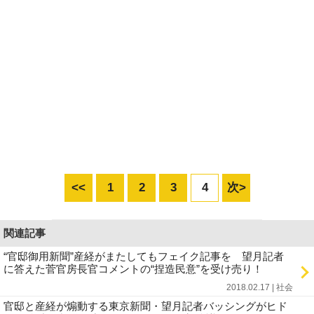
<<
1
2
3
4
次>
関連記事
“官邸御用新聞”産経がまたしてもフェイク記事を 望月記者
に答えた菅官房長官コメントの“捏造民意”を受け売り！
2018.02.17 | 社会
官邸と産経が煽動する東京新聞・望月記者バッシングがヒド