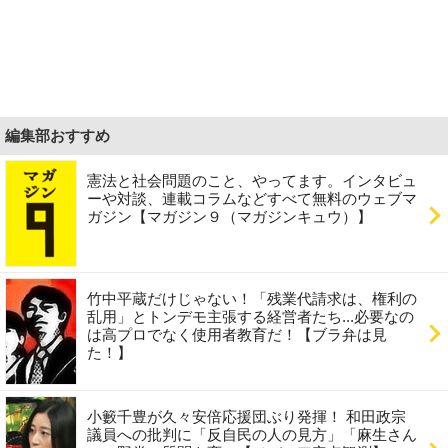
編集部おすすめ
憲法と社会問題のこと、やってます。インタビュ
ーや対談、連載コラムなどすべて無料のウェブマ
ガジン【マガジン９（マガジンキュウ）】
竹中平蔵だけじゃない！「残業代請求は、権利の
乱用」とトンデモ主張する経営者たち...必要なの
は高プロでなく使用者教育だ！【ブラ弁は見
た！】
小籔千豊が久々安倍応援団ぶり発揮！ 和田政宗
議員への批判に「反自民の人の見方」「麻生さん