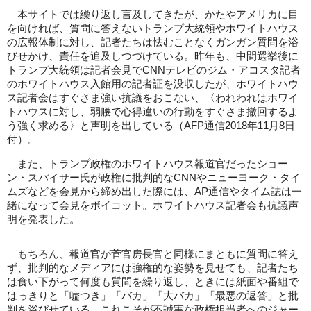
本サイトでは繰り返し言及してきたが、かたやアメリカに目
を向ければ、質問に答えないトランプ大統領やホワイトハウス
の広報体制に対し、記者たちは怯むことなくガンガン質問を浴
びせかけ、責任を追及しつづけている。昨年も、中間選挙後に
トランプ大統領は記者会見でCNNテレビのジム・アコスタ記者
のホワイトハウス入館用の記者証を没収したが、ホワイトハウ
ス記者会はすぐさま強い抗議をおこない、〈われわれはホワイ
トハウスに対し、弱腰で心得違いの行動をすぐさま撤回するよ
う強く求める〉と声明を出している（AFP通信2018年11月8日
付）。
また、トランプ政権のホワイトハウス報道官だったショー
ン・スパイサー氏が政権に批判的なCNNやニューヨーク・タイ
ムズなどを会見から締め出した際には、AP通信やタイム誌は一
緒になって会見をボイコット。ホワイトハウス記者会も抗議声
明を発表した。
もちろん、報道官が菅官房長官と同様にまともに質問に答え
ず、批判的なメディアには強権的な姿勢を見せても、記者たち
は食い下がって何度も質問を繰り返し、ときには紙面や番組で
はっきりと「嘘つき」「バカ」「大バカ」「最悪の返答」と批
判を浴びせている。これこそが不誠実な政権担当者へのジャー