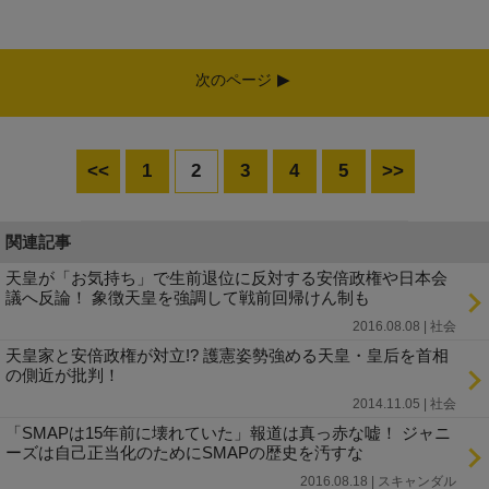
次のページ
<<
1
2
3
4
5
>>
関連記事
天皇が「お気持ち」で生前退位に反対する安倍政権や日本会
議へ反論！ 象徴天皇を強調して戦前回帰けん制も
2016.08.08 | 社会
天皇家と安倍政権が対立!? 護憲姿勢強める天皇・皇后を首相
の側近が批判！
2014.11.05 | 社会
「SMAPは15年前に壊れていた」報道は真っ赤な嘘！ ジャニ
ーズは自己正当化のためにSMAPの歴史を汚すな
2016.08.18 | スキャンダル