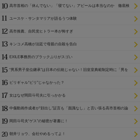
高市首相の「休んでない」「寝てない」アピールは本当なのか 徹底検
証
ユースケ・サンタマリアが語るうつ体験
高市推薦、自民党ヒトラー本が怖すぎ
キンコメ高橋が法廷で母親の自殺を告白
EXILE事務所のブラックぶりがスゴい
“男系男子皇位継承”は日本の伝統じゃない！旧皇室典範制定時に「男を
尊び女を卑む」と
ビリギャル“ビリ”じゃなかった？
女はなぜ岡田斗司夫に引っかかる
中傷動画作成者が“顔出し”証言も「面識なし」と言い張る高市首相の論
理破綻
岡田斗司夫“ゲス”の秘密が著書に！
朝井リョウ、会社やめるってよ！