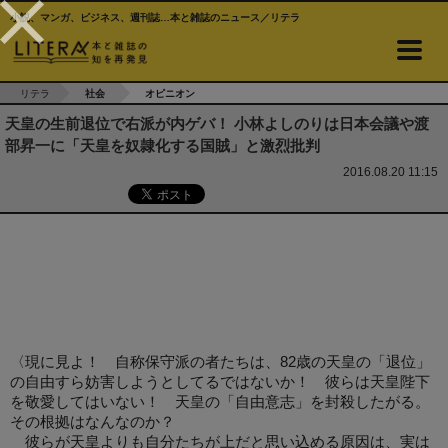
小説、マンガ、ビジネス、週刊誌…本と雑誌のニュース／リテラ
リテラ
社会
オピニオン
天皇の生前退位で右派が内ゲバ！ 小林よしのりは日本会議や渡
部昇一に「天皇を奴隷化する国賊」と激烈批判
2016.08.20 11:15
〈現に見よ！ 自称保守派の者たちは、82歳の天皇の「退位」
の自由すら妨害しようとしてるではないか！ 彼らは天皇陛下
を敬愛してはいない！ 天皇の「自由意志」を封殺したがる。
その根拠はなんなのか？
彼らが天皇よりも自分たちが上だと思い込める原因は、実は