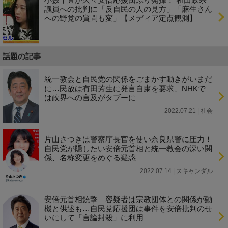
議員への批判に「反自民の人の見方」「麻生さん
への野党の質問も変」【メディア定点観測】
話題の記事
統一教会と自民党の関係をごまかす動きがいまだ
に…民放は有田芳生に発言自粛を要求、NHKで
は政界への言及がタブーに
2022.07.21 | 社会
片山さつきは警察庁長官を使い奈良県警に圧力！
自民党が隠したい安倍元首相と統一教会の深い関
係、名称変更をめぐる疑惑
2022.07.14 | スキャンダル
安倍元首相銃撃 容疑者は宗教団体との関係が動
機と供述も…自民党応援団は事件を安倍批判のせ
いにして「言論封殺」に利用