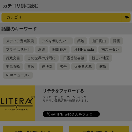
カテゴリ別に読む
話題のキーワード
メディア定点観測
アベを倒したい！
築地
山口真由
障害
ブラ弁は見た！
派遣
阿部花恵
月刊Hanada
南スーダン
行政文書
この世界の片隅に
日露首脳会談
新しい地図
平昌五輪
事故
岸博幸
談合
火垂るの墓
解散
NHKニュース7
リテラをフォローする
フォローすると、タイムラインで
リテラの最新記事が確認できます。