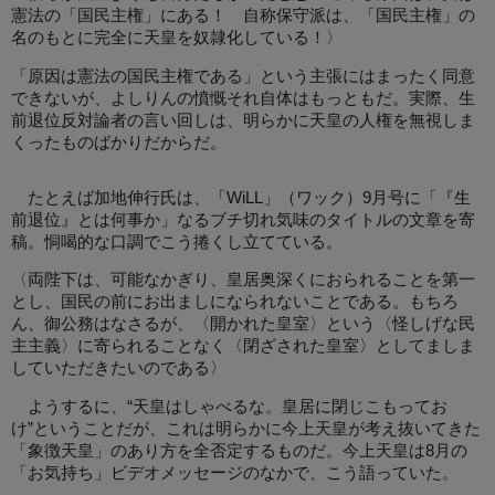
憲法の「国民主権」にある！ 自称保守派は、「国民主権」の
名のもとに完全に天皇を奴隷化している！〉
「原因は憲法の国民主権である」という主張にはまったく同意
できないが、よしりんの憤慨それ自体はもっともだ。実際、生
前退位反対論者の言い回しは、明らかに天皇の人権を無視しま
くったものばかりだからだ。
たとえば加地伸行氏は、「WiLL」（ワック）9月号に「『生
前退位』とは何事か」なるブチ切れ気味のタイトルの文章を寄
稿。恫喝的な口調でこう捲くし立てている。
〈両陛下は、可能なかぎり、皇居奥深くにおられることを第一
とし、国民の前にお出ましになられないことである。もちろ
ん、御公務はなさるが、〈開かれた皇室〉という〈怪しげな民
主主義〉に寄られることなく〈閉ざされた皇室〉としてましま
していただきたいのである〉
ようするに、“天皇はしゃべるな。皇居に閉じこもってお
け”ということだが、これは明らかに今上天皇が考え抜いてきた
「象徴天皇」のあり方を全否定するものだ。今上天皇は8月の
「お気持ち」ビデオメッセージのなかで、こう語っていた。