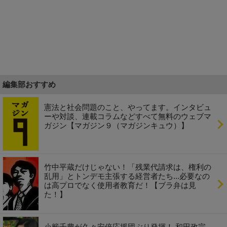
編集部おすすめ
憲法と社会問題のこと、やってます。インタビュ
ーや対談、連載コラムなどすべて無料のウェブマ
ガジン【マガジン９（マガジンキュウ）】
竹中平蔵だけじゃない！「残業代請求は、権利の
乱用」とトンデモ主張する経営者たち...必要なの
は高プロでなく使用者教育だ！【ブラ弁は見
た！】
小籔千豊が久々安倍応援団ぶり発揮！ 和田政宗