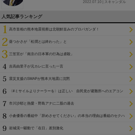
2022.07.10 | スキャンダル
人気記事ランキング
高市首相の熊本地震視察は北朝鮮並みのプロパガンダ！
葵つかさが「松潤とは終わった」と
三笠宮が「南京の日本軍の行為は虐殺」
吉高由里子が元カレに言った一言
震災支援のSMAPが熊本大地震に沈黙
〈#ミサイルよりクーラーを〉は正しい 自民党が避難所へのエアコン
設置を遅らせてきた
市川沙耶と熱愛・野島アナに二股の過去
小倉優香の番組中「辞めさせてください」の本当の理由は番組のセクハ
ラ
岩城滉一騒動で「在日」差別激化