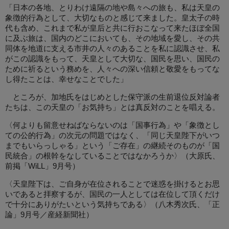
「日本の各地、とりわけ遠隔の地や島々への旅も、私は天皇の
象徴的行為として、大切なものと感じて来ました。皇太子の時
代も含め、これまで私が皇后と共に行おこなって来たほぼ全国
に及ぶ旅は、国内のどこにおいても、その地域を愛し、その共
同体を地道に支える市井の人々のあることを私に認識させ、私
がこの認識をもって、天皇として大切な、国民を思い、国民の
ために祈るという務めを、人々への深い信頼と敬愛をもってな
し得たことは、幸せなことでした」
ところが、加地氏をはじめとした保守派の生前退位反対論者
たちは、この天皇の「お気持ち」とは真反対のことを唱える。
〈何よりも留意せねばならないのは「国事行為」や「象徴とし
ての公的行為」の次元の問題ではなく、「同じ天皇陛下がいつ
までもいらっしゃる」という「ご存在」の継続そのものが「国
民統合」の根幹をなしていることではなかろうか〉（大原氏、
前掲「WiLL」9月号）
〈天皇陛下は、ご自身が在位されることで迷惑を掛けるとお思
いであると拝察するが、国民の一人としては在位して頂くだけ
で十分にありがたいという気持ちである〉（八木秀次氏、「正
論」9月号／産経新聞社）