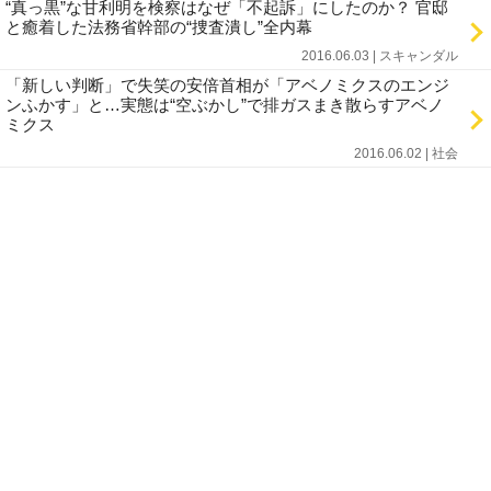
“真っ黒”な甘利明を検察はなぜ「不起訴」にしたのか？ 官邸
と癒着した法務省幹部の“捜査潰し”全内幕
2016.06.03 | スキャンダル
「新しい判断」で失笑の安倍首相が「アベノミクスのエンジ
ンふかす」と…実態は“空ぶかし”で排ガスまき散らすアベノ
ミクス
2016.06.02 | 社会