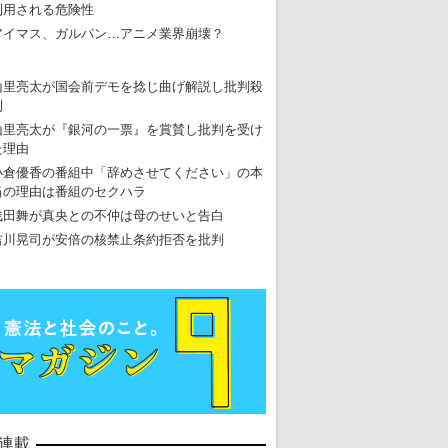
利用される危険性
アイマス、ガルパン…アニメ業界崩壊？
山里亮太が国会前デモを捻じ曲げ解説し批判殺
到
山里亮太が『銀河の一票』を賞賛し批判を受け
た理由
小倉優香の番組中「辞めさせてください」の本
当の理由は番組のセクハラ
浅田舞が真央との不仲は母のせいと告白
吉川晃司が安倍の核禁止条約拒否を批判
連載