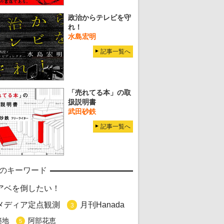
政治からテレビを守
れ！
水島宏明
記事一覧へ
「売れてる本」の取
扱説明書
武田砂鉄
記事一覧へ
のキーワード
アベを倒したい！
メディア定点観測
月刊Hanada
3
築地
阿部花恵
5