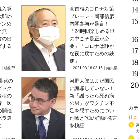
混入発
菅首相のコロナ対策
太郎の
ブレーン・岡部信彦
クチンめ
内閣参与が暴言！
全無
「24時間楽しめる世
書の出
の中こそ是正が必
ぎする
要」「コロナは静か
な夜に戻すための鉄
槌」
5
｜
編集部
2021.08.18 03:16
｜
編集部
爆発の
河野太郎はまだ国民
ピック
に謝罪していない！
接種の
新「謝ったら死ぬ病
行 医
の男」がワクチン不
カテ
の開催
足を隠すためについ
社会
パラ選
た嘘と”知の崩壊“発言
に
を検証
1
2