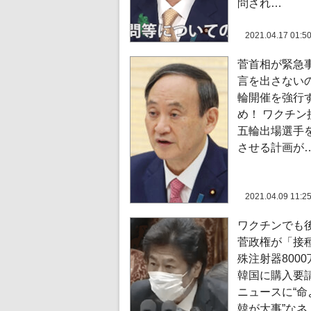
問され…
2021.04.17 01:5
菅首相が緊急
言を出さない
輪開催を強行
め！ ワクチン
五輪出場選手
させる計画が
2021.04.09 11:2
ワクチンでも
菅政権が「接
殊注射器800
韓国に購入要
ニュースに“命
韓が大事”なネ