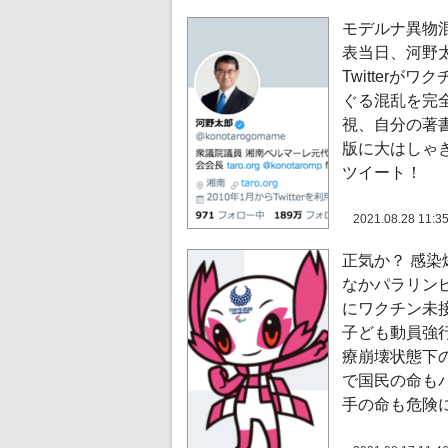
モデルナ異物
表当日、河野
Twitterがワ
ぐる混乱を完
視、自分の著
版に大はしゃ
ツイート！
2021.08.28 11:3
正気か？ 感染
なかパラリン
にワクチン未
子ども動員強
療崩壊状態下
で国民の命も
手の命も危険