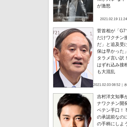
が激怒
2021.02.19 11:2
菅首相が「G7
だけワクチン
だ」と追及受
保は早かった
タラメ言い訳！
はずれ込み接
も大混乱
2021.02.03 08:52
｜
吉村洋文知事
ナワクチン開
ペテン手口！ 
の承認前なの
の手柄にしよ