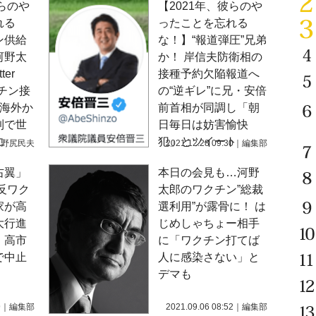
彼らのや
【2021年、彼らのや
れる
ったことを忘れる
ン供給
な！】“報道弾圧”兄弟
河野太
か！ 岸信夫防衛相の
er
接種予約欠陥報道へ
チン接
の“逆ギレ”に兄・安倍
 海外か
前首相が同調し「朝
到で世
日毎日は妨害愉快
に
犯」とツイート
｜
野尻民夫
2021.12.28 09:30
｜
編集部
右翼」
本日の会見も…河野
反ワク
太郎のワクチン”総裁
家が高
選利用”が露骨に！ は
大行進
じめしゃちょー相手
、高市
に「ワクチン打てば
で中止
人に感染さない」と
デマも
9
｜
編集部
2021.09.06 08:52
｜
編集部