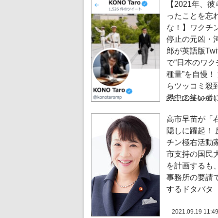
【2021年、
ったことを忘
な！】ワクチ
停止の元凶・
郎が英語版Twitt
で“日本のワク
種量”を自慢！
らツッコミ殺
界中の笑い者
2021.12.31 06:00
高市早苗が「
隠しに躍起！ 
チン極右活動
市支持の国民
を計画するも
事務所の要請
するドタバタ
2021.09.19 11:4