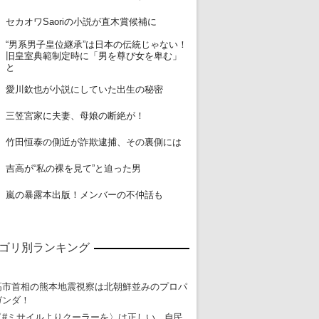
14
セカオワSaoriの小説が直木賞候補に
“男系男子皇位継承”は日本の伝統じゃない！
15
旧皇室典範制定時に「男を尊び女を卑む」
と
16
愛川欽也が小説にしていた出生の秘密
17
三笠宮家に夫妻、母娘の断絶が！
18
竹田恒泰の側近が詐欺逮捕、その裏側には
19
吉高が“私の裸を見て”と迫った男
20
嵐の暴露本出版！メンバーの不仲話も
ゴリ別ランキング
高市首相の熊本地震視察は北朝鮮並みのプロパ
ガンダ！
〈#ミサイルよりクーラーを〉は正しい 自民