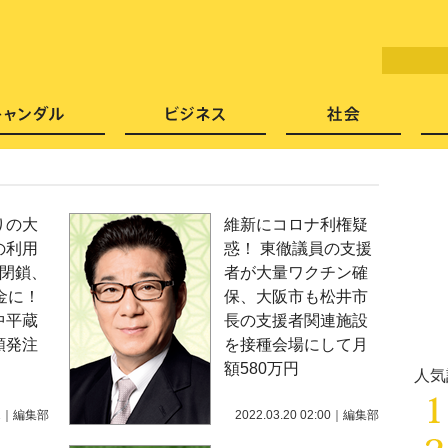
LITERA／リテラ 本と雑誌の
芸能・エンタメ
スキャンダル
ビジネ
りの大
維新にコロナ利権疑
の利用
惑！ 東徹議員の支援
で閉鎖、
者が大量ワクチン確
金に！
保、大阪市も松井市
中平蔵
長の支援者関連施設
額発注
を接種会場にして月
額580万円
人気
1
｜
編集部
2022.03.20 02:00
｜
編集部