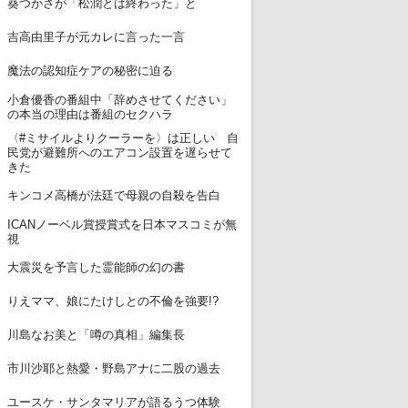
葵つかさが「松潤とは終わった」と
3
吉高由里子が元カレに言った一言
4
魔法の認知症ケアの秘密に迫る
小倉優香の番組中「辞めさせてください」
5
の本当の理由は番組のセクハラ
〈#ミサイルよりクーラーを〉は正しい 自
6
民党が避難所へのエアコン設置を遅らせて
きた
7
キンコメ高橋が法廷で母親の自殺を告白
ICANノーベル賞授賞式を日本マスコミが無
8
視
9
大震災を予言した霊能師の幻の書
10
りえママ、娘にたけしとの不倫を強要!?
11
川島なお美と「噂の真相」編集長
12
市川沙耶と熱愛・野島アナに二股の過去
13
ユースケ・サンタマリアが語るうつ体験