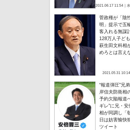
2021.06.17 11:54
｜
菅政権が「陰
明」提示で五
客入れる無謀
128万人子ど
萩生田文科相
めろとは言え
2021.05.31 10:1
“報道弾圧”兄
岸信夫防衛相
予約欠陥報道へ
ギレ”に兄・安
相が同調し「
日は妨害愉快
ツイート