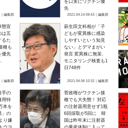
を口実にワクチン優
先
0
｜
編集部
2021.04.14 09:43
｜
編集部
事態宣
萩生田文科相が「子
のは五
どもが変異株に感染
するた
しやすいという知見
接種も
ない」とデマまがい
を優先
発言 変異株に無策、
…
モニタリング検査も1
日748件
5
｜
編集部
2021.04.06 10:32
｜
編集部
後手の
菅政権がワクチン接
種用特
種でも大失態！ 対応
0万本を
の注射器用意せず1瓶
請」の
6回採取が5回に 韓
より嫌
国は昨年末に注射器
トウヨ
の量産体制に入って