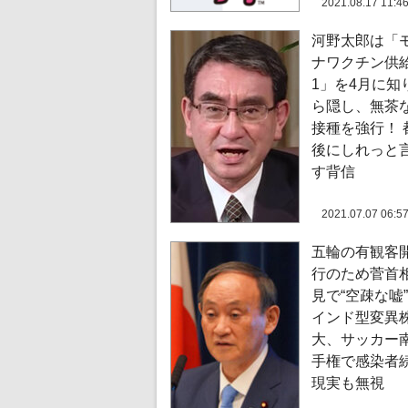
2021.08.17 11:4
河野太郎は「
ナワクチン供
1」を4月に知
ら隠し、無茶
接種を強行！ 
後にしれっと
す背信
2021.07.07 06:5
五輪の有観客
行のため菅首
見で“空疎な嘘
インド型変異
大、サッカー
手権で感染者
現実も無視