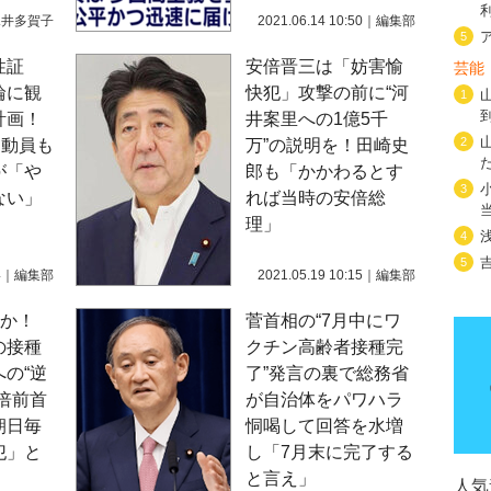
水井多賀子
2021.06.14 10:50
｜
編集部
5
性証
安倍晋三は「妨害愉
芸能
輪に観
快犯」攻撃の前に“河
1
計画！
井案里への1億5千
2
も動員も
万”の説明を！田崎史
が「や
郎も「かかわるとす
3
ない」
れば当時の安倍総
理」
4
5
4
｜
編集部
2021.05.19 10:15
｜
編集部
弟か！
菅首相の“7月中にワ
の接種
クチン高齢者接種完
の“逆
了”発言の裏で総務省
倍前首
が自治体をパワハラ
朝日毎
恫喝して回答を水増
犯」と
し「7月末に完了する
と言え」
人気