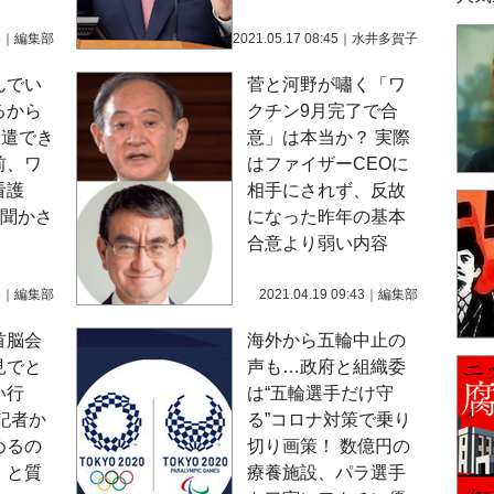
5
｜
編集部
2021.05.17 08:45
｜
水井多賀子
んでい
菅と河野が嘯く「ワ
るから
クチン9月完了で合
派遣でき
意」は本当か？ 実際
前、ワ
はファイザーCEOに
看護
相手にされず、反故
を聞かさ
になった昨年の基本
合意より弱い内容
8
｜
編集部
2021.04.19 09:43
｜
編集部
首脳会
海外から五輪中止の
見でと
声も…政府と組織委
い行
は“五輪選手だけ守
記者か
る”コロナ対策で乗り
めるの
切り画策！ 数億円の
」と質
療養施設、パラ選手