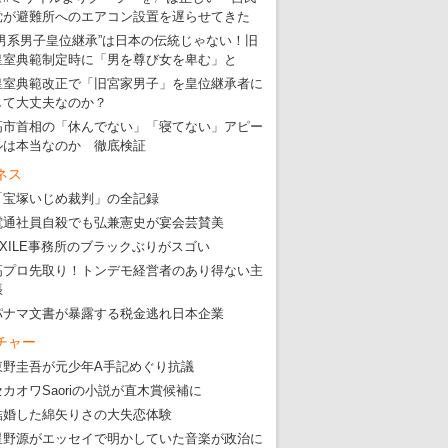
党が避難所へのエアコン設置を遅らせてきた
“男系男子皇位継承”は日本の伝統じゃない！旧
皇室典範制定時に「男を尊び女を卑む」と
皇室典範改正で「旧宮家男子」を皇位継承者に
して大丈夫なのか？
高市首相の「休んでない」「寝てない」アピー
ルは本当なのか 徹底検証
ネス
「宝塚いじめ裁判」の全記録
電通社員自殺でも弘兼憲史が宴会芸賛美
EXILE事務所のブラックぶりがスゴい
高プロ先取り！トンデモ経営者のあり得ない主
張
パナマ文書が暴露する税金逃れ日本企業
チャー
東野圭吾が元少年A手記めぐり抗議
セカオワSaoriの小説が直木賞候補に
結婚した綿矢りさの大失恋体験
星野源がエッセイで明かしていた音楽が政治に