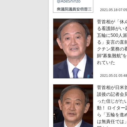
2021.05.18 07:0
菅首相が「休
る看護師がい
五輪に500人
る」妄言の直
クチン業務の
師“募集難航”
れていた
2021.05.01 05:4
菅首相が日米
談後の記者会
った信じがた
動！ ロイター
ら「五輪を進
は無責任では