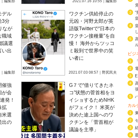
6
｜
編集部
2021.07.16 10:55
｜
編集部
3
モデル
ワクチン供給停止の
給3分
元凶・河野太郎が英
4
りなが
語版Twitterで“日本の
な職域
ワクチン接種量”を自
5
都議選
慢！ 海外からツッコ
言い出
ミ殺到で世界中の笑
ビジ
い者に
1
2
7
｜
編集部
2021.07.03 08:57
｜
野尻民夫
3
4
開催強
G７で“借りてきたネ
相が会
コ”状態の菅首相をヨ
5
”連発！
イショするためNHK
カル
株拡
がフェイク！ 米英が
1
南米選
決めた途上国へのワ
2
続出の
クチンを「菅首相が
3
議論を主導」
4