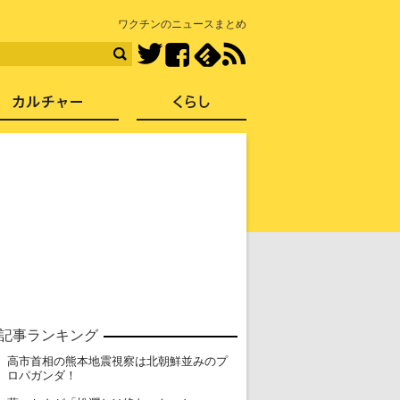
知を再発見
ワクチンのニュースまとめ
Facebook
feedly
RSS
Twitter
ス
社会
カルチャー
くらし
記事ランキング
高市首相の熊本地震視察は北朝鮮並みのプ
1
ロパガンダ！
2