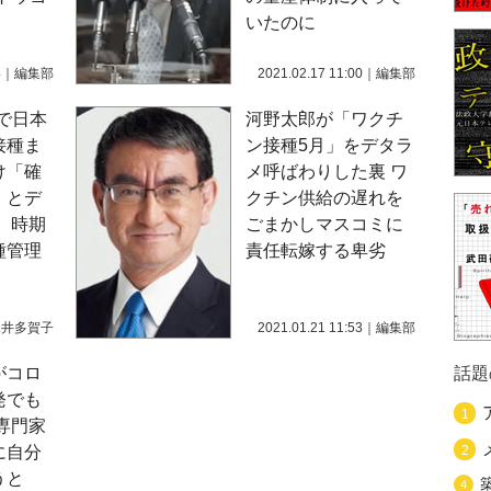
いたのに
4
｜
編集部
2021.02.17 11:00
｜
編集部
で日本
河野太郎が「ワクチ
接種ま
ン接種5月」をデタラ
け「確
メ呼ばわりした裏 ワ
」とデ
クチン供給の遅れを
 時期
ごまかしマスコミに
種管理
責任転嫁する卑劣
水井多賀子
2021.01.21 11:53
｜
編集部
がコロ
話題
発でも
1
専門家
に自分
2
うと
4