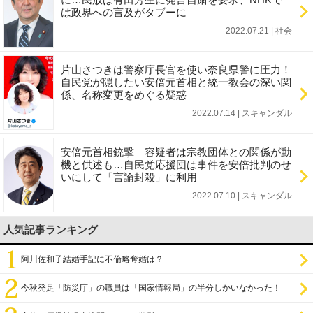
は政界への言及がタブーに
2022.07.21 | 社会
片山さつきは警察庁長官を使い奈良県警に圧力！
自民党が隠したい安倍元首相と統一教会の深い関
係、名称変更をめぐる疑惑
2022.07.14 | スキャンダル
安倍元首相銃撃 容疑者は宗教団体との関係が動
機と供述も…自民党応援団は事件を安倍批判のせ
いにして「言論封殺」に利用
2022.07.10 | スキャンダル
人気記事ランキング
阿川佐和子結婚手記に不倫略奪婚は？
今秋発足「防災庁」の職員は「国家情報局」の半分しかいなかった！