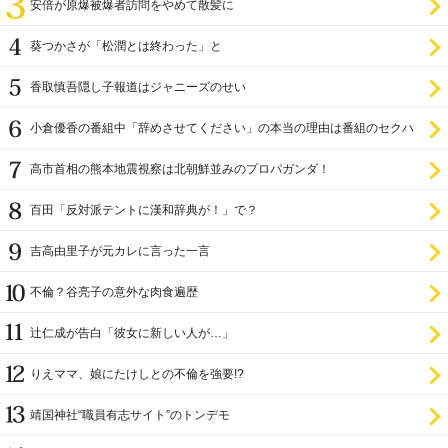
安倍が原爆被爆者訪問をやめて散髪に
葵つかさが「松潤とは終わった」と
香取慎吾隠し子報道はジャニーズのせい
小倉優香の番組中「辞めさせてください」の本当の理由は番組のセクハ
ラ
高市首相の熊本地震視察は北朝鮮並みのプロパガンダ！
百田「反対派テントに漢和辞典が！」で？
吉高由里子が元カレに言った一言
不倫？谷亮子の意外な肉食遍歴
辻仁成が告白「彼女に新しい人が…」
りえママ、娘にたけしとの不倫を強要!?
靖国神社“職員有志サイト”のトンデモ