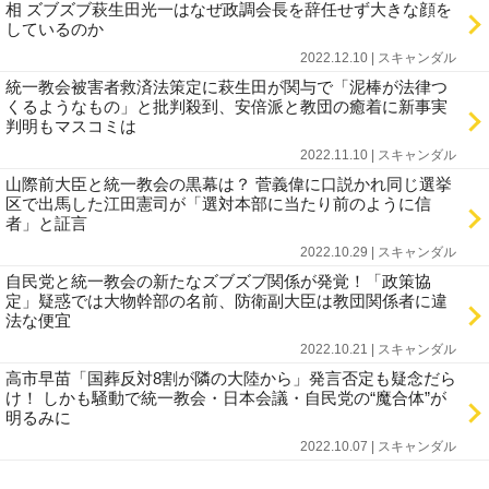
相 ズブズブ萩生田光一はなぜ政調会長を辞任せず大きな顔を
しているのか
2022.12.10 | スキャンダル
統一教会被害者救済法策定に萩生田が関与で「泥棒が法律つ
くるようなもの」と批判殺到、安倍派と教団の癒着に新事実
判明もマスコミは
2022.11.10 | スキャンダル
山際前大臣と統一教会の黒幕は？ 菅義偉に口説かれ同じ選挙
区で出馬した江田憲司が「選対本部に当たり前のように信
者」と証言
2022.10.29 | スキャンダル
自民党と統一教会の新たなズブズブ関係が発覚！「政策協
定」疑惑では大物幹部の名前、防衛副大臣は教団関係者に違
法な便宜
2022.10.21 | スキャンダル
高市早苗「国葬反対8割が隣の大陸から」発言否定も疑念だら
け！ しかも騒動で統一教会・日本会議・自民党の“魔合体”が
明るみに
2022.10.07 | スキャンダル