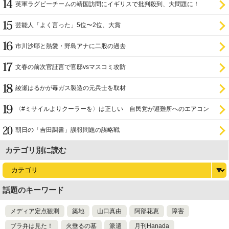
英軍ラグビーチームの靖国訪問にイギリスで批判殺到、大問題に！
芸能人「よく言った」5位〜2位、大賞
市川沙耶と熱愛・野島アナに二股の過去
文春の前次官証言で官邸vsマスコミ攻防
綾瀬はるかが毒ガス製造の元兵士を取材
〈#ミサイルよりクーラーを〉は正しい 自民党が避難所へのエアコン
設置を遅らせてきた
朝日の「吉田調書」誤報問題の謀略戦
カテゴリ別に読む
話題のキーワード
メディア定点観測
築地
山口真由
阿部花恵
障害
ブラ弁は見た！
火垂るの墓
派遣
月刊Hanada