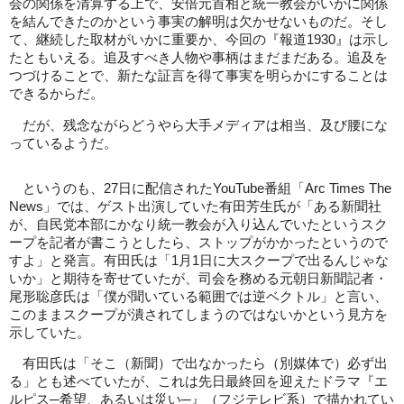
会の関係を清算する上で、安倍元首相と統一教会がいかに関係
を結んできたのかという事実の解明は欠かせないものだ。そし
て、継続した取材がいかに重要か、今回の『報道1930』は示し
たともいえる。追及すべき人物や事柄はまだまだある。追及を
つづけることで、新たな証言を得て事実を明らかにすることは
できるからだ。
だが、残念ながらどうやら大手メディアは相当、及び腰にな
っているようだ。
というのも、27日に配信されたYouTube番組「Arc Times The
News」では、ゲスト出演していた有田芳生氏が「ある新聞社
が、自民党本部にかなり統一教会が入り込んでいたというスク
ープを記者が書こうとしたら、ストップがかかったというので
すよ」と発言。有田氏は「1月1日に大スクープで出るんじゃな
いか」と期待を寄せていたが、司会を務める元朝日新聞記者・
尾形聡彦氏は「僕が聞いている範囲では逆ベクトル」と言い、
このままスクープが潰されてしまうのではないかという見方を
示していた。
有田氏は「そこ（新聞）で出なかったら（別媒体で）必ず出
る」とも述べていたが、これは先日最終回を迎えたドラマ『エ
ルピス─希望、あるいは災い─』（フジテレビ系）で描かれてい