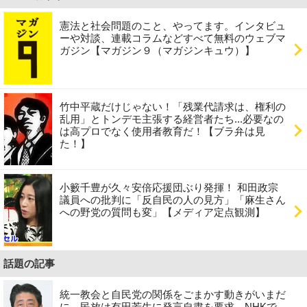
憲法と社会問題のこと、やってます。インタビュ
ーや対談、連載コラムなどすべて無料のウェブマ
ガジン【マガジン９（マガジンキュウ）】
竹中平蔵だけじゃない！「残業代請求は、権利の
乱用」とトンデモ主張する経営者たち...必要なの
は高プロでなく使用者教育だ！【ブラ弁は見
た！】
小籔千豊が久々安倍応援団ぶり発揮！ 和田政宗
議員への批判に「反自民の人の見方」「麻生さん
への野党の質問も変」【メディア定点観測】
話題の記事
統一教会と自民党の関係をごまかす動きがいまだ
に…民放は有田芳生に発言自粛を要求、NHKで