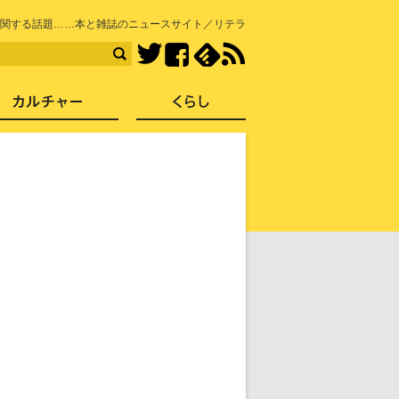
知を再発見
関する話題……本と雑誌のニュースサイト／リテラ
Facebook
feedly
RSS
Twitter
ス
社会
カルチャー
くらし