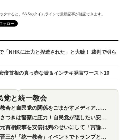
リックすると、SNSのタイムラインで最新記事が確認できます。
で「NHKに圧力と捏造された」と大嘘！ 裁判で明ら
安倍首相の真っ赤な嘘＆インチキ発言ワースト10
民党と統一教会
特集
2
会と自民党の関係をごまかすメディア…民放は有田芳生に発言自粛を要求
つきは警察に圧力！自民党が隠したい安倍元首相と統一教会の深い関係
首相銃撃を安倍批判のせいにして「言論封殺」に利用する自民党応援団
三が「統一教会」イベントでトランプと演説！同性婚や夫婦別姓を攻撃