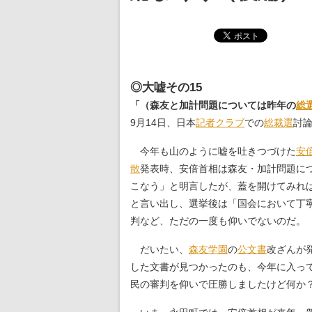
◎大嘘その15
「（森友と加計問題については昨年の
総
9月14日、日本
記者クラブ
での
総裁選
討
今年も山のように嘘を吐きつづけた
安
散
発表時、安倍首相は森友・加計問題に
こなう」と明言したが、蓋を開けてみれ
と言い出し、選挙後は「国会において丁
判など、ただの一度も仰いでないのだ。
だいたい、
森友学園
の
公文書
改ざんが
した文書が見つかったのも、今年に入っ
民の審判を仰いで圧勝しましたけど何か