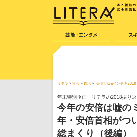
リテラ
>
社会
>
政治
>
安倍大嘘&インチキ201
年末特別企画 リテラの2018振り
今年の安倍は嘘のミ
年・安倍首相がつ
総まくり（後編）