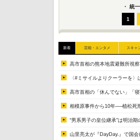
・
統一
新着
芸能・エンタメ
スキャ