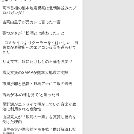
高市首相の熊本地震視察は北朝鮮並みのプ
1
ロパガンダ！
2
吉高由里子が元カレに言った一言
3
葵つかさが「松潤とは終わった」と
〈#ミサイルよりクーラーを〉は正しい 自
4
民党が避難所へのエアコン設置を遅らせて
きた
5
りえママ、娘にたけしとの不倫を強要!?
6
震災支援のSMAPが熊本大地震に沈黙
7
市川沙耶と熱愛・野島アナに二股の過去
8
吉高が“私の裸を見て”と迫った男
星野源がエッセイで明かしていた音楽が政
9
治に利用される危険性
山里亮太が『銀河の一票』を賞賛し批判を
10
受けた理由
山里亮太が国会前デモを捻じ曲げ解説し批
11