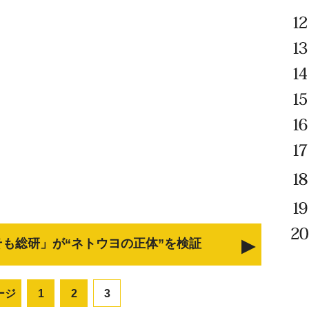
も総研」が“ネトウヨの正体”を検証
ージ
1
2
3