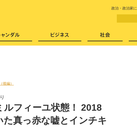
LITERA／リテラ 本と雑誌の
政治・政治家に
芸能・エンタメ
スキャンダル
ビジネ
8（後編）
返り
ルフィーユ状態！ 2018
いた真っ赤な嘘とインチキ