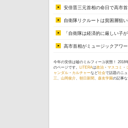
今年の安倍は嘘のミルフィーユ状態！ 20
のページです。
LITERA
は
政治
・
マスコミ
・
ャンダル
・
カルチャー
など
社会
で話題のニュ
三
、
山岡俊介
、
朝日新聞
、
森友学園
の記事な