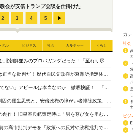
教会が安倍トランプ会談を仕掛けた
カテ
社会
ンダル
ビジネス
社会
カルチャー
くらし
1
高市首相の熊本地震避難所視察は北朝鮮並みのプロパガンダだった！「至れり尽くせり」の選ばれた避難所の一方で実態は…
2
〈#ミサイルよりクーラーを〉は正当な批判だ！ 歴代自民党政権が避難所指定体育館へのエアコン設置を遅らせてきた客観的事実
3
高市首相の「休んでない」「寝てない」アピールは本当なのか 徹底検証！ 「資料読み込み」「アイロンがけ」も矛盾だらけ…
4
相模原事件から10年──植松死刑囚の優生思想と、安倍政権の障がい者排除政策、右派勢力の差別主義との関係を改めて問う
5
“男系男子の皇位継承”は明治期の創作！ 旧皇室典範策定時に「男を尊び女を卑むの慣習、人民の脳髄」とトンデモ論で女性天皇を否定
ビジ
1
山里亮太が『DayDay.』で国会前の高市批判デモを「政策への反対や政権批判でない」と捻じ曲げ解説 デモ参加者から批判殺到
2