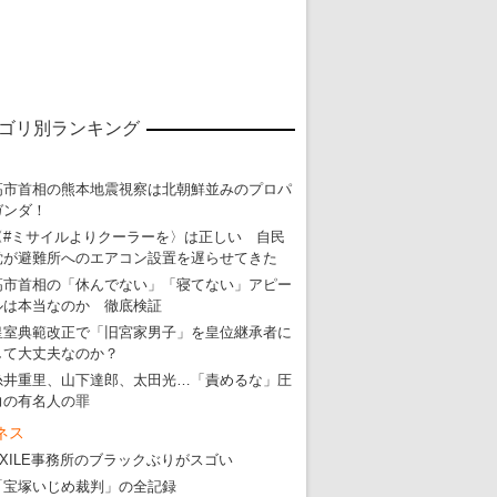
・
五輪でIOCラウンジ以外にVIPルーム、広告代理店は物品購入
ゴリ別ランキング
高市首相の熊本地震視察は北朝鮮並みのプロパ
ガンダ！
〈#ミサイルよりクーラーを〉は正しい 自民
党が避難所へのエアコン設置を遅らせてきた
高市首相の「休んでない」「寝てない」アピー
ルは本当なのか 徹底検証
皇室典範改正で「旧宮家男子」を皇位継承者に
して大丈夫なのか？
糸井重里、山下達郎、太田光…「責めるな」圧
力の有名人の罪
ネス
EXILE事務所のブラックぶりがスゴい
「宝塚いじめ裁判」の全記録