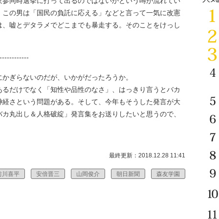
参同時選挙に打って出るのではないかという噂が流れてい
、この男は「国民の負託に応える」などと言って一気に改憲
は、嘘とデタラメでどこまでも暴走する。そのことをけっし
------------
かぎらないのだが、いかがだったろうか。
るだけでなく「知性や品性のなさ」、はっきり言うとバカ
神経さという問題がある。そして、今年もそうした発言が大
バカ丸出し＆人格破綻」発言集をお送りしたいと思うので、
最終更新：2018.12.28 11:41
前川喜平
安倍晋三
山岡俊介
朝日新聞
森友学園