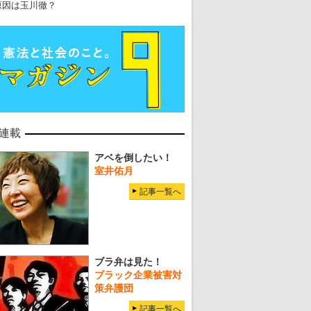
原因は玉川徹？
連載
アベを倒したい！
室井佑月
記事一覧へ
ブラ弁は見た！
ブラック企業被害対
策弁護団
記事一覧へ