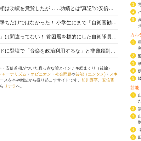
3
安倍晋三元首相の命日で高市首相は功績を賞賛したが……功績とは“真逆”の安倍元首相のトンデモ発言を振り返る
4
5
自衛隊リクルートは貧困層狙い撃ちだけではなかった！ 小学生にまで「自衛官勧誘」目的のパンフレット作成
カル
「自衛隊は経済的に厳しい子が」は間違ってない！ 貧困層を標的にした自衛隊員募集、やす子、山上被告も…日本でも進む“経済的徴兵制”
1
高市首相がミュージックアワードに登壇で「音楽を政治利用するな」と非難殺到！ MAJの国策的本質を批判する声も
2
3
18年・安倍首相がついた真っ赤な嘘とインチキ総まくり（後編）
4
ジャーナリズム
・
オピニオン
・
社会問題
や
芸能（エンタメ)
・
スキ
5
ースを本や雑誌から掘り起こすサイトです。
前川喜平
、
安倍晋
ら
リテラ
へ。
芸能
1
2
3
4
5