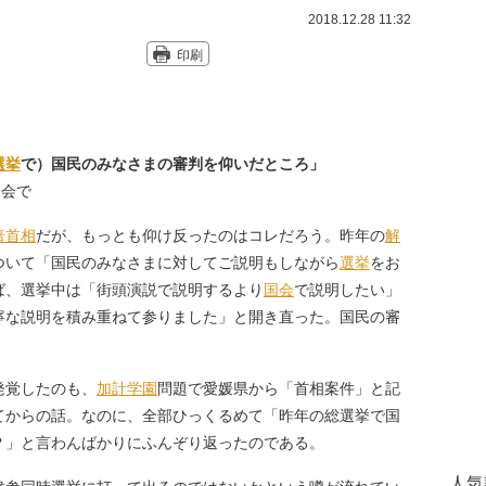
2018.12.28 11:32
印刷
選挙
で）国民のみなさまの審判を仰いだところ」
論会で
倍首相
だが、もっとも仰け反ったのはコレだろう。昨年の
解
ついて「国民のみなさまに対してご説明もしながら
選挙
をお
ば、選挙中は「街頭演説で説明するより
国会
で説明したい」
寧な説明を積み重ねて参りました」と開き直った。国民の審
発覚したのも、
加計学園
問題で愛媛県から「首相案件」と記
てからの話。なのに、全部ひっくるめて「昨年の総選挙で国
？」と言わんばかりにふんぞり返ったのである。
人気