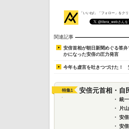
「いいね!」「フォロー」をク
関連記事
安倍首相が朝日新聞めぐる答弁
かになった安倍の圧力発言
今年も虚言を吐きつづけた！ 
安倍元首相・自
特集
1
・
統一教
・
片山さ
・
安倍元
・
安倍晋