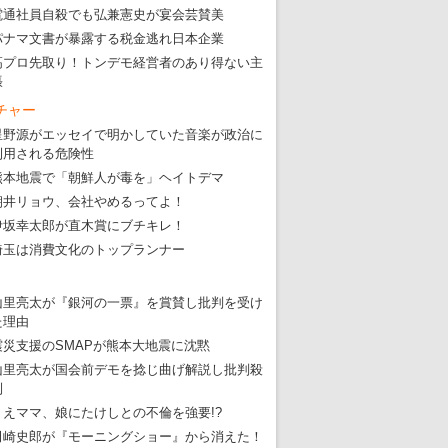
電通社員自殺でも弘兼憲史が宴会芸賛美
パナマ文書が暴露する税金逃れ日本企業
高プロ先取り！トンデモ経営者のあり得ない主
張
チャー
星野源がエッセイで明かしていた音楽が政治に
利用される危険性
熊本地震で「朝鮮人が毒を」ヘイトデマ
朝井リョウ、会社やめるってよ！
伊坂幸太郎が直木賞にブチキレ！
埼玉は消費文化のトップランナー
山里亮太が『銀河の一票』を賞賛し批判を受け
た理由
震災支援のSMAPが熊本大地震に沈黙
山里亮太が国会前デモを捻じ曲げ解説し批判殺
到
りえママ、娘にたけしとの不倫を強要!?
田崎史郎が『モーニングショー』から消えた！