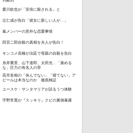
判殺到
12
愛川欽也が「安倍に殺される」と
13
辻仁成が告白「彼女に新しい人が…」
14
嵐メンバーの意外な恋愛事情
15
田宮二郎自殺の真相を夫人が告白！
16
キンコメ高橋が法廷で母親の自殺を告白
糸井重里、山下達郎、太田光…「責める
17
な」圧力の有名人の罪
高市首相の「休んでない」「寝てない」ア
18
ピールは本当なのか 徹底検証
19
ユースケ・サンタマリアが語るうつ体験
20
宇野常寛が『スッキリ』クビの裏側暴露