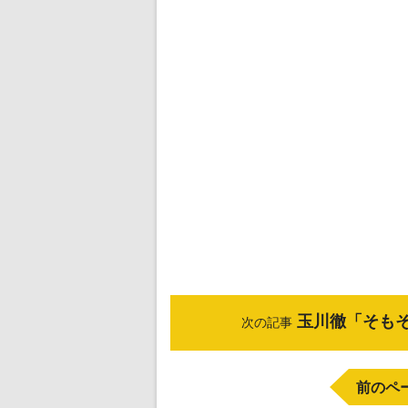
玉川徹「そもそ
次の記事
前のペ