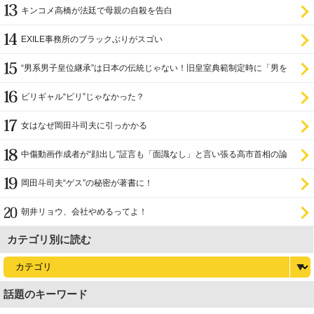
キンコメ高橋が法廷で母親の自殺を告白
EXILE事務所のブラックぶりがスゴい
“男系男子皇位継承”は日本の伝統じゃない！旧皇室典範制定時に「男を
尊び女を卑む」と
ビリギャル“ビリ”じゃなかった？
女はなぜ岡田斗司夫に引っかかる
中傷動画作成者が“顔出し”証言も「面識なし」と言い張る高市首相の論
理破綻
岡田斗司夫“ゲス”の秘密が著書に！
朝井リョウ、会社やめるってよ！
カテゴリ別に読む
話題のキーワード