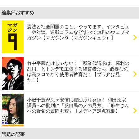
編集部おすすめ
憲法と社会問題のこと、やってます。インタビュ
ーや対談、連載コラムなどすべて無料のウェブマ
ガジン【マガジン９（マガジンキュウ）】
竹中平蔵だけじゃない！「残業代請求は、権利の
乱用」とトンデモ主張する経営者たち...必要なの
は高プロでなく使用者教育だ！【ブラ弁は見
た！】
小籔千豊が久々安倍応援団ぶり発揮！ 和田政宗
議員への批判に「反自民の人の見方」「麻生さん
への野党の質問も変」【メディア定点観測】
話題の記事