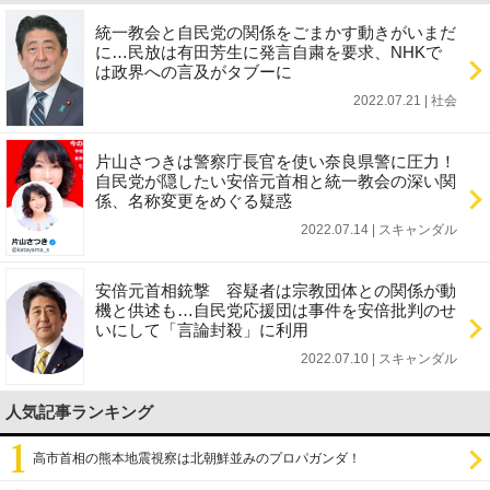
統一教会と自民党の関係をごまかす動きがいまだ
に…民放は有田芳生に発言自粛を要求、NHKで
は政界への言及がタブーに
2022.07.21 | 社会
片山さつきは警察庁長官を使い奈良県警に圧力！
自民党が隠したい安倍元首相と統一教会の深い関
係、名称変更をめぐる疑惑
2022.07.14 | スキャンダル
安倍元首相銃撃 容疑者は宗教団体との関係が動
機と供述も…自民党応援団は事件を安倍批判のせ
いにして「言論封殺」に利用
2022.07.10 | スキャンダル
人気記事ランキング
高市首相の熊本地震視察は北朝鮮並みのプロパガンダ！