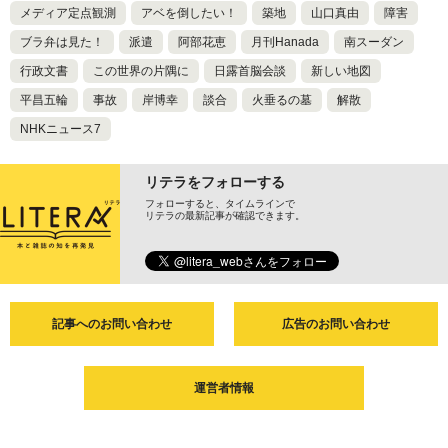
メディア定点観測
アベを倒したい！
築地
山口真由
障害
ブラ弁は見た！
派遣
阿部花恵
月刊Hanada
南スーダン
行政文書
この世界の片隅に
日露首脳会談
新しい地図
平昌五輪
事故
岸博幸
談合
火垂るの墓
解散
NHKニュース7
リテラをフォローする
フォローすると、タイムラインで
リテラの最新記事が確認できます。
記事へのお問い合わせ
広告のお問い合わせ
運営者情報