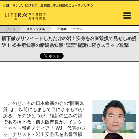
小説、マンガ、ビジネス、週刊誌…本と雑誌のニュース／リテラ
リテラ
スキャンダル
不祥事・トラブル
橋下徹がリツイートしただけの岩上安身を名誉毀損で見せしめ提
訴！ 松井府知事の新潟県知事“誤読”提訴に続きスラップ攻撃
このところの日本維新の会の“恫喝体
質”は、以前にもまして目に余るものが
ある。そのひとつが、維新の生みの親
である橋下徹・前大阪市長が、インタ
ーネット報道メディア「IWJ」代表のジ
ャーナリスト・岩上安身氏を名誉毀損