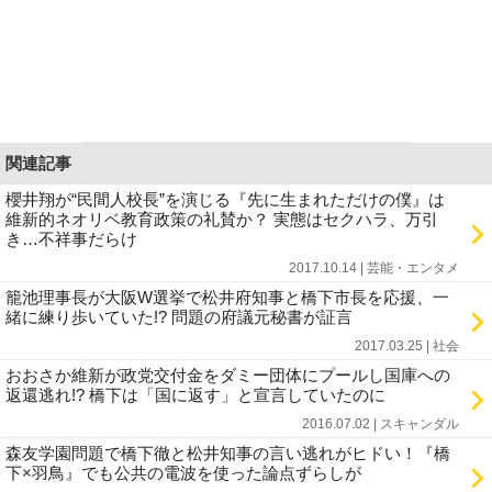
関連記事
櫻井翔が“民間人校長”を演じる『先に生まれただけの僕』は
維新的ネオリベ教育政策の礼賛か？ 実態はセクハラ、万引
き…不祥事だらけ
2017.10.14 | 芸能・エンタメ
籠池理事長が大阪W選挙で松井府知事と橋下市長を応援、一
緒に練り歩いていた!? 問題の府議元秘書が証言
2017.03.25 | 社会
おおさか維新が政党交付金をダミー団体にプールし国庫への
返還逃れ!? 橋下は「国に返す」と宣言していたのに
2016.07.02 | スキャンダル
森友学園問題で橋下徹と松井知事の言い逃れがヒドい！『橋
下×羽鳥』でも公共の電波を使った論点ずらしが