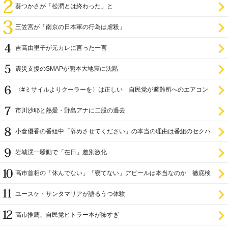
葵つかさが「松潤とは終わった」と
三笠宮が「南京の日本軍の行為は虐殺」
吉高由里子が元カレに言った一言
震災支援のSMAPが熊本大地震に沈黙
〈#ミサイルよりクーラーを〉は正しい 自民党が避難所へのエアコン
設置を遅らせてきた
市川沙耶と熱愛・野島アナに二股の過去
小倉優香の番組中「辞めさせてください」の本当の理由は番組のセクハ
ラ
岩城滉一騒動で「在日」差別激化
高市首相の「休んでない」「寝てない」アピールは本当なのか 徹底検
証
ユースケ・サンタマリアが語るうつ体験
高市推薦、自民党ヒトラー本が怖すぎ