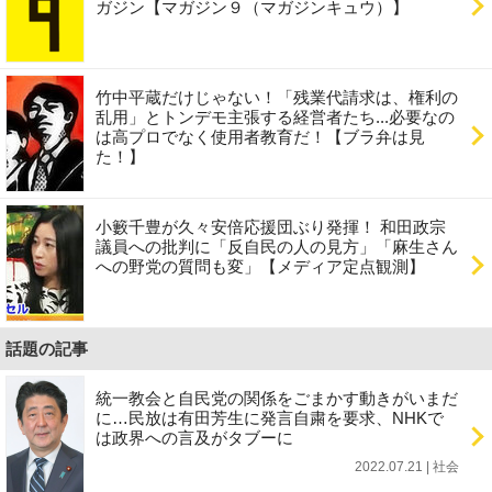
ガジン【マガジン９（マガジンキュウ）】
竹中平蔵だけじゃない！「残業代請求は、権利の
乱用」とトンデモ主張する経営者たち...必要なの
は高プロでなく使用者教育だ！【ブラ弁は見
た！】
小籔千豊が久々安倍応援団ぶり発揮！ 和田政宗
議員への批判に「反自民の人の見方」「麻生さん
への野党の質問も変」【メディア定点観測】
話題の記事
統一教会と自民党の関係をごまかす動きがいまだ
に…民放は有田芳生に発言自粛を要求、NHKで
は政界への言及がタブーに
2022.07.21 | 社会