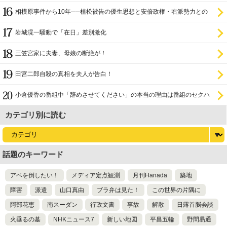
相模原事件から10年──植松被告の優生思想と安倍政権・右派勢力との
関係
岩城滉一騒動で「在日」差別激化
三笠宮家に夫妻、母娘の断絶が！
田宮二郎自殺の真相を夫人が告白！
小倉優香の番組中「辞めさせてください」の本当の理由は番組のセクハ
ラ
カテゴリ別に読む
話題のキーワード
アベを倒したい！
メディア定点観測
月刊Hanada
築地
障害
派遣
山口真由
ブラ弁は見た！
この世界の片隅に
阿部花恵
南スーダン
行政文書
事故
解散
日露首脳会談
火垂るの墓
NHKニュース7
新しい地図
平昌五輪
野間易通