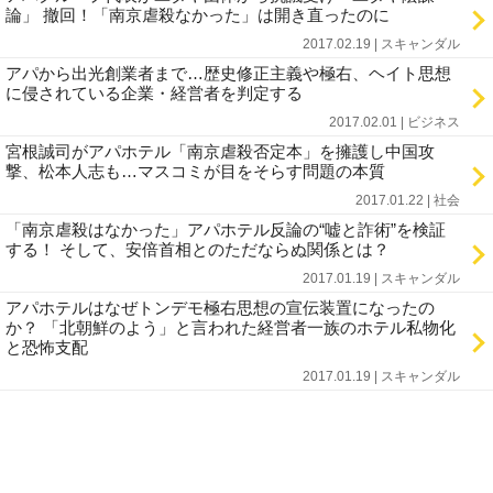
論」 撤回！「南京虐殺なかった」は開き直ったのに
2017.02.19 | スキャンダル
アパから出光創業者まで…歴史修正主義や極右、ヘイト思想
に侵されている企業・経営者を判定する
2017.02.01 | ビジネス
宮根誠司がアパホテル「南京虐殺否定本」を擁護し中国攻
撃、松本人志も…マスコミが目をそらす問題の本質
2017.01.22 | 社会
「南京虐殺はなかった」アパホテル反論の“嘘と詐術”を検証
する！ そして、安倍首相とのただならぬ関係とは？
2017.01.19 | スキャンダル
アパホテルはなぜトンデモ極右思想の宣伝装置になったの
か？ 「北朝鮮のよう」と言われた経営者一族のホテル私物化
と恐怖支配
2017.01.19 | スキャンダル