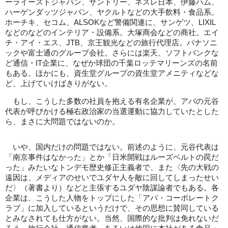
ーライーストジャパン、サントリー、ネスレ日本、伊藤ハム、
ハーゲンダッツジャパン、ヤクルトなどの大手飲料・食品系。
ホーチキ、セコム、ALSOKなど警備関連に、サンゲツ、LIXIL
などのなどのインテリア・設備系。大塚商会などの商社。エイ
チ・アイ・エス、JTB、京王観光などの旅行代理店。パナソニ
ックや富士通のグループ会社。さらには楽天、ソフトバンクな
ど通信・IT企業に、なぜか球団の千葉ロッテマリーンズの名前
もある。ほかにも、資生堂グループの資生堂アメニティなどな
ど、上げていけばきりがない。
もし、こうした多数の社員を抱える有名企業が、アパの元谷
代表が呼びかける極右政治家の当選運動に協力していたとした
ら、まさに大問題ではないのか。
いや、国内だけの問題ではない。前述のように、元谷代表は
「南京事件はなかった」とか「日米開戦はルーズベルトの罠だ
った」みたいなトンデモ歴史修正主義者で、また〈先の大戦の
遠因は、メディアのせいでユダヤ人を敵に回してしまったせい
だ〉（著書より）などと主張するユダヤ陰謀論者でもある。各
企業は、こうした人物をトップにした「アパ・コーポレートク
ラブ」に加入しているというだけで、その思想に賛同している
とみなされても仕方がない。当然、国際的な批判は免れないだ