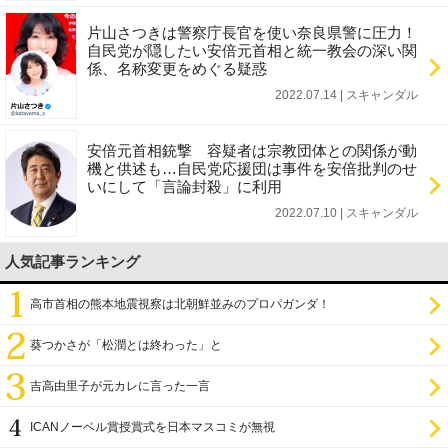
片山さつきは警察庁長官を使い奈良県警に圧力！
自民党が隠したい安倍元首相と統一教会の深い関
係、名称変更をめぐる疑惑
2022.07.14 | スキャンダル
安倍元首相銃撃 容疑者は宗教団体との関係が動
機と供述も…自民党応援団は事件を安倍批判のせ
いにして「言論封殺」に利用
2022.07.10 | スキャンダル
人気記事ランキング
高市首相の熊本地震視察は北朝鮮並みのプロパガンダ！
葵つかさが「松潤とは終わった」と
吉高由里子が元カレに言った一言
ICANノーベル賞授賞式を日本マスコミが無視