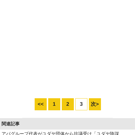
<<
1
2
3
次>
関連記事
アパグループ代表がユダヤ団体から抗議受け「ユダヤ陰謀