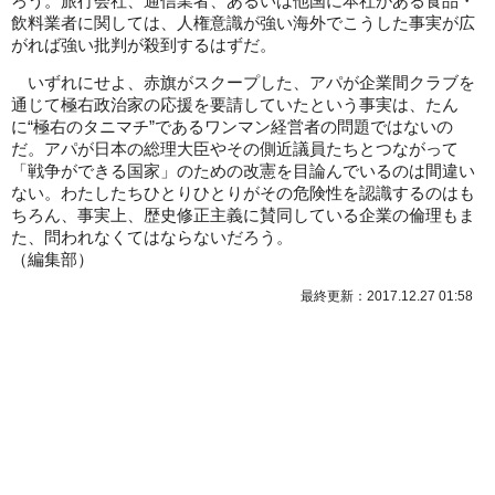
ろう。旅行会社、通信業者、あるいは他国に本社がある食品・
飲料業者に関しては、人権意識が強い海外でこうした事実が広
がれば強い批判が殺到するはずだ。
いずれにせよ、赤旗がスクープした、アパが企業間クラブを
通じて極右政治家の応援を要請していたという事実は、たん
に“極右のタニマチ”であるワンマン経営者の問題ではないの
だ。アパが日本の総理大臣やその側近議員たちとつながって
「戦争ができる国家」のための改憲を目論んでいるのは間違い
ない。わたしたちひとりひとりがその危険性を認識するのはも
ちろん、事実上、歴史修正主義に賛同している企業の倫理もま
た、問われなくてはならないだろう。
（
編集部
）
最終更新：2017.12.27 01:58