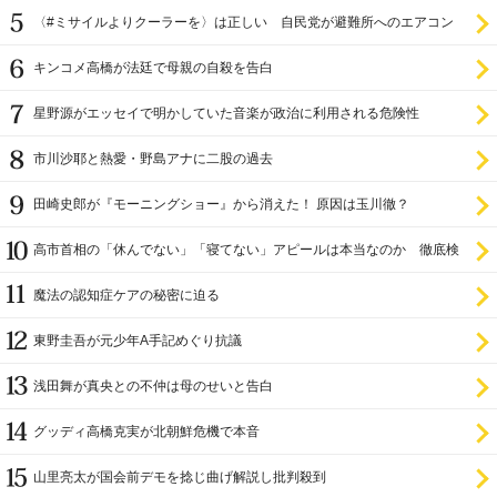
〈#ミサイルよりクーラーを〉は正しい 自民党が避難所へのエアコン
設置を遅らせてきた
キンコメ高橋が法廷で母親の自殺を告白
星野源がエッセイで明かしていた音楽が政治に利用される危険性
市川沙耶と熱愛・野島アナに二股の過去
田崎史郎が『モーニングショー』から消えた！ 原因は玉川徹？
高市首相の「休んでない」「寝てない」アピールは本当なのか 徹底検
証
魔法の認知症ケアの秘密に迫る
東野圭吾が元少年A手記めぐり抗議
浅田舞が真央との不仲は母のせいと告白
グッディ高橋克実が北朝鮮危機で本音
山里亮太が国会前デモを捻じ曲げ解説し批判殺到