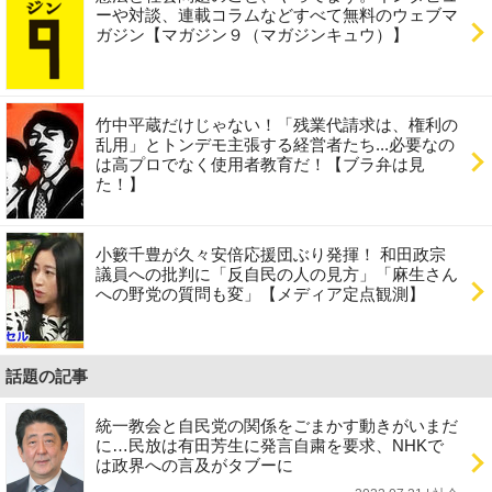
ーや対談、連載コラムなどすべて無料のウェブマ
ガジン【マガジン９（マガジンキュウ）】
竹中平蔵だけじゃない！「残業代請求は、権利の
乱用」とトンデモ主張する経営者たち...必要なの
は高プロでなく使用者教育だ！【ブラ弁は見
た！】
小籔千豊が久々安倍応援団ぶり発揮！ 和田政宗
議員への批判に「反自民の人の見方」「麻生さん
への野党の質問も変」【メディア定点観測】
話題の記事
統一教会と自民党の関係をごまかす動きがいまだ
に…民放は有田芳生に発言自粛を要求、NHKで
は政界への言及がタブーに