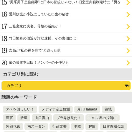
“男系男子皇位継承”は日本の伝統じゃない！旧皇室典範制定時に「男を
尊び女を卑む」と
愛川欽也が小説にしていた出生の秘密
三笠宮家に夫妻、母娘の断絶が！
竹田恒泰の側近が詐欺逮捕、その裏側には
吉高が“私の裸を見て”と迫った男
嵐の暴露本出版！メンバーの不仲話も
カテゴリ別に読む
話題のキーワード
アベを倒したい！
メディア定点観測
月刊Hanada
築地
障害
派遣
山口真由
ブラ弁は見た！
この世界の片隅に
阿部花恵
南スーダン
行政文書
事故
解散
日露首脳会談