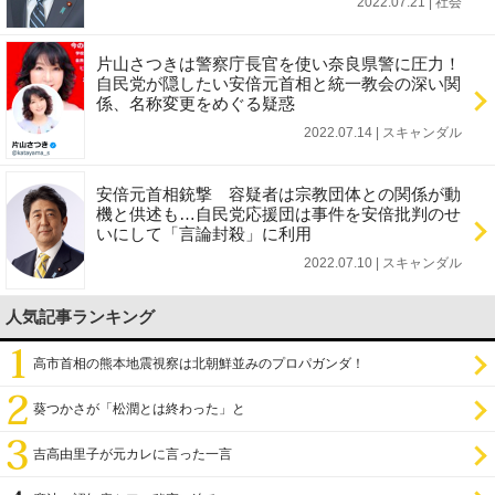
2022.07.21 | 社会
片山さつきは警察庁長官を使い奈良県警に圧力！
自民党が隠したい安倍元首相と統一教会の深い関
係、名称変更をめぐる疑惑
2022.07.14 | スキャンダル
安倍元首相銃撃 容疑者は宗教団体との関係が動
機と供述も…自民党応援団は事件を安倍批判のせ
いにして「言論封殺」に利用
2022.07.10 | スキャンダル
人気記事ランキング
高市首相の熊本地震視察は北朝鮮並みのプロパガンダ！
葵つかさが「松潤とは終わった」と
吉高由里子が元カレに言った一言