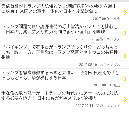
安倍首相がトランプ大統領と“対北朝鮮戦争”への参加を勝手
に約束！ 米国との軍事一体化で日本も攻撃対象に
2017.09.04 | 社会
トランプ問題で鋭い論評連発の町山智浩がアメリカと比較し
「日本のお笑い芸人が権力批判できない理由」を喝破
2017.08.27 | 芸能・エンタメ
『バイキング』で有本香がトランプそっくりの「どっちもど
っち」論。一方、玉川徹はトランプ発言とネトウヨの共通性
指摘
2017.08.19 | スキャンダル
トランプを徹底非難する米国と大違い！ 差別vs反差別で「ど
っちもどっち」論が横行する日本
2017.08.18 | 社会
米在住の坂本龍一が「トランプの時代」にアートの力で対抗
する必要を訴え！ 日本にもガガやメリルが必要だ
2017.02.11 | 芸能・エンタメ