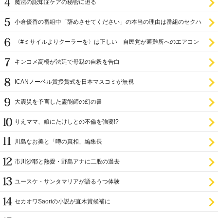
魔法の認知症ケアの秘密に迫る
小倉優香の番組中「辞めさせてください」の本当の理由は番組のセクハ
ラ
〈#ミサイルよりクーラーを〉は正しい 自民党が避難所へのエアコン
設置を遅らせてきた
キンコメ高橋が法廷で母親の自殺を告白
ICANノーベル賞授賞式を日本マスコミが無視
大震災を予言した霊能師の幻の書
りえママ、娘にたけしとの不倫を強要!?
川島なお美と「噂の真相」編集長
市川沙耶と熱愛・野島アナに二股の過去
ユースケ・サンタマリアが語るうつ体験
セカオワSaoriの小説が直木賞候補に