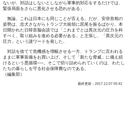
ないが、対話はしないとしながら軍事的対応をするだけでは、
緊張局面をさらに悪化させる恐れがある」
無論、これは日本にも同じことが言える。だが、安倍首相の
姿勢は、忠犬さながらトランプ大統領に尻尾を振るばかり。本
日開かれた日韓首脳会談では「これまでとは異次元の圧力を科
すべく、取り組みを進める必要がある」と主張し、「異次元の
圧力」という謎ワードを発した。
対話を捨てて危機感を増幅させる一方、トランプに言われる
ままに軍事装備をお買い上げ。そして「新たな脅威」に備え続
けるという悪循環──。そこで切り詰められていくのは、わたし
たちの暮らしを守る社会保障費なのである。
（
編集部
）
最終更新：2017.12.07 05:42