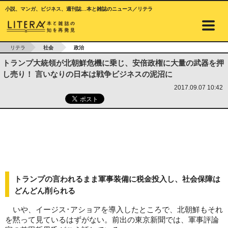
小説、マンガ、ビジネス、週刊誌…本と雑誌のニュース／リテラ
リテラ
社会
政治
トランプ大統領が北朝鮮危機に乗じ、安倍政権に大量の武器を押
し売り！ 言いなりの日本は戦争ビジネスの泥沼に
2017.09.07 10:42
トランプの言われるまま軍事装備に税金投入し、社会保障は
どんどん削られる
いや、イージス･アショアを導入したところで、北朝鮮もそれ
を黙って見ているはずがない。前出の東京新聞では、軍事評論