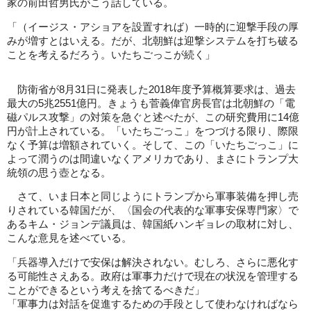
家の前田哲男氏がこう話している。
「（イージス・アショアを設置すれば）一時的に迎撃手段の厚
みが増すとはいえる。だが、北朝鮮は迎撃システムを打ち破る
ことを考えるだろう。いたちごっこが続く」
防衛省が8月31日に発表した2018年度予算概算要求は、過去
最大の5兆2551億円。きょうも菅義偉官房長官は北朝鮮の「電
磁パルス攻撃」の対策を急ぐと述べたが、この研究費用に14億
円が計上されている。「いたちごっこ」をつづける限り、際限
なく予算は増額されていく。そして、この「いたちごっこ」に
よって潤うのは間違いなくアメリカであり、まさにトランプ大
統領の思う壺となる。
さて、いま日本と同じようにトランプから軍事装備を押し売
りされている韓国だが、〈国会の代表的な軍事安保専門家〉で
あるキム・ジョンデ議員は、韓国紙ハンギョレの取材に対し、
こんな意見を述べている。
「兵器導入だけで安保は解決されない。むしろ、さらに悪化す
る可能性さえある。政府は軍事力だけで現在の状況を管理する
ことができるという考えを捨てるべきだ」
「軍事力は対話を促進するための手段として使わなければなら