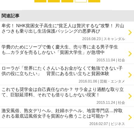
関連記事
卑劣！ NHK貧困女子高生に“貧乏人は贅沢するな”攻撃！ 片山
さつきも乗り出し生活保護バッシングの悪夢再び
2016.08.23 | スキャンダル
学費のためにソープで働く慶大生、売り専に走る男子学生
も…カラダを売るしかない「貧困大学生」が急増中
2015.11.04 | 社会
ローラが「世界にたくさんいるお金がなくて勉強できない子
供の役に立ちたい」 背景にある生い立ちと貧困体験
2016.01.06 | 芸能・エンタメ
これでも奨学金は自己責任なのか？ サラ金より過酷な取り立
て、巨額延滞料、それでも借りるしかない現実！
2015.11.24 | 社会
激安風俗、熟女デリヘル、妊婦ホテヘル、地雷専門店…搾取
される最底辺風俗女子を貧困から救うことは可能か？
2016.02.07 | ビジネス