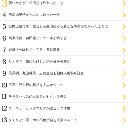
葵つかさが「松潤とは終わった」と
吉高由里子が元カレに言った一言
自民圧勝で統一教会と萩生田めぐる新たな事実がなかったことに
高市推薦、自民党ヒトラー本が怖すぎ
岩城滉一騒動で「在日」差別激化
りえママ、娘にたけしとの不倫を強要!?
黒澤明、丸山眞男、志賀直哉も朝鮮人虐殺を証言
田宮二郎自殺の真相を夫人が告白！
テラスハウスの出演者がセクハラ告白
ユースケ・サンタマリアが語るうつ体験
タモリと中園ミホの不倫密会を完全スルー！