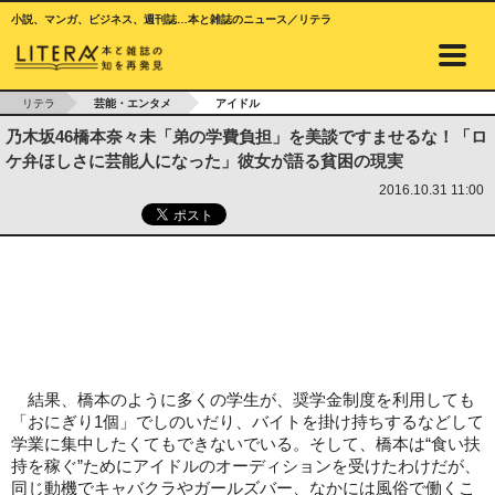
小説、マンガ、ビジネス、週刊誌…本と雑誌のニュース／リテラ
リテラ
芸能・エンタメ
アイドル
乃木坂46橋本奈々未「弟の学費負担」を美談ですませるな！「ロ
ケ弁ほしさに芸能人になった」彼女が語る貧困の現実
2016.10.31 11:00
結果、橋本のように多くの学生が、奨学金制度を利用しても
「おにぎり1個」でしのいだり、バイトを掛け持ちするなどして
学業に集中したくてもできないでいる。そして、橋本は“食い扶
持を稼ぐ”ためにアイドルのオーディションを受けたわけだが、
同じ動機でキャバクラやガールズバー、なかには風俗で働くこ