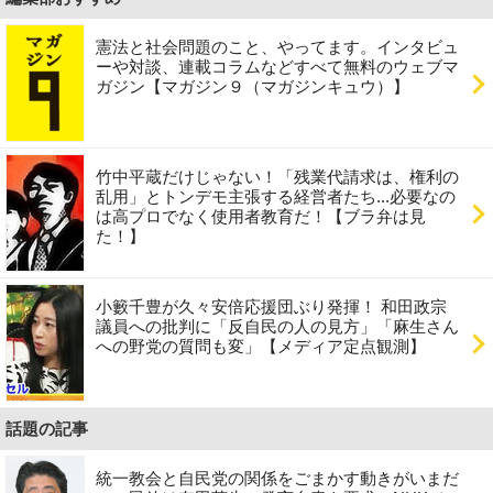
憲法と社会問題のこと、やってます。インタビュ
ーや対談、連載コラムなどすべて無料のウェブマ
ガジン【マガジン９（マガジンキュウ）】
竹中平蔵だけじゃない！「残業代請求は、権利の
乱用」とトンデモ主張する経営者たち...必要なの
は高プロでなく使用者教育だ！【ブラ弁は見
た！】
小籔千豊が久々安倍応援団ぶり発揮！ 和田政宗
議員への批判に「反自民の人の見方」「麻生さん
への野党の質問も変」【メディア定点観測】
話題の記事
統一教会と自民党の関係をごまかす動きがいまだ