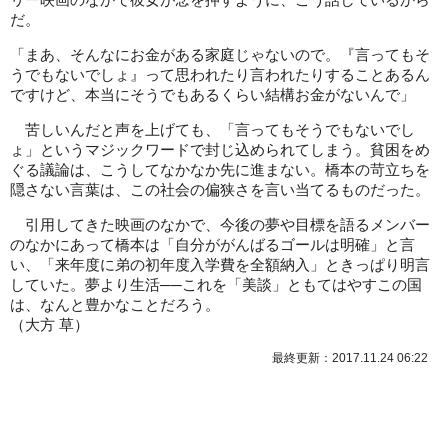
リー映画のなかで彼女が念を押すように、こう話しているから
だ。
「まあ、そんなにお金がある家庭じゃないので。『言ってもそ
うでもないでしょ』って思われたり言われたりすることあるん
ですけど、本当にそうでもあるくらい結構お金がないんで」
苦しいんだと声を上げても、「言ってもそうでもないでし
ょ」というマジックワードで封じ込められてしまう。貧困をめ
ぐる議論は、こうしてなかなか先に進まない。橋本の苛立ちを
隠さない言葉は、この社会の偏狭さを言い当てるものだった。
引用してきた映画のなかで、今後の夢や目標を語るメンバー
のなかにあって橋本は「自分ががんばるゴールは明確」と言
い、「来年度に弟の初年度入学費を全額納入」ときっぱり明言
していた。夢より生活──これを「美談」ともてはやすこの国
は、なんと豊かなことだろう。
（大方 草）
最終更新：2017.11.24 06:22