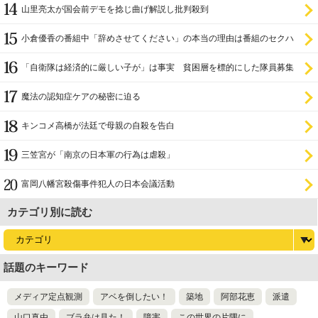
山里亮太が国会前デモを捻じ曲げ解説し批判殺到
小倉優香の番組中「辞めさせてください」の本当の理由は番組のセクハ
ラ
「自衛隊は経済的に厳しい子が」は事実 貧困層を標的にした隊員募集
魔法の認知症ケアの秘密に迫る
キンコメ高橋が法廷で母親の自殺を告白
三笠宮が「南京の日本軍の行為は虐殺」
富岡八幡宮殺傷事件犯人の日本会議活動
カテゴリ別に読む
話題のキーワード
メディア定点観測
アベを倒したい！
築地
阿部花恵
派遣
山口真由
ブラ弁は見た！
障害
この世界の片隅に