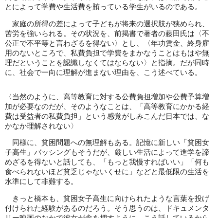
とによって学費や生活費を賄っている学生がいるのである。
家庭の所得の差によって子どもが将来の選択肢が狭められ、
苦労を強いられる。その状況を、前掲書で著者の藤田氏は〈不
公正で不平等と言わざるを得ない〉とし、〈年功賃金、終身雇
用のないところで、私費負担で学費をまかなうことはもはや無
理だということを認識しなくてはならない〉と指摘。だが同時
に、社会で一向に理解が進まない理由を、こう述べている。
〈当然のように、高等教育に対する公費負担増加や公費予算増
加が必要なのだが、そのようなことは、「高等教育にかかる経
費は受益者の私費負担」という感覚がしみこんだ日本では、な
かなか理解されない〉
同様に、貧困問題への無理解もある。記憶に新しい「貧困女
子高生」バッシングもそうだが、厳しい生活によって進学を諦
めざるを得ないと話しても、「もっと我慢すればいい」「何も
食べられないほど貧乏じゃないくせに」などと最低限の生活を
水準にして非難する。
きっと橋本も、貧困女子高生に向けられたような言葉を投げ
付けられた経験があるのだろう。そう思うのは、ドキュメンタ