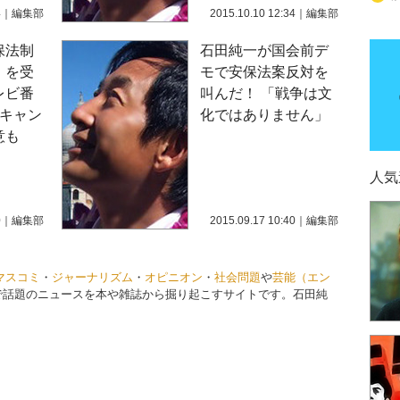
4
｜
編集部
2015.10.10 12:34
｜
編集部
保法制
石田純一が国会前デ
」を受
モで安保法案反対を
レビ番
叫んだ！ 「戦争は文
演キャン
化ではありません」
意も
人気
0
｜
編集部
2015.09.17 10:40
｜
編集部
マスコミ
・
ジャーナリズム
・
オピニオン
・
社会問題
や
芸能（エン
で話題のニュースを本や雑誌から掘り起こすサイトです。石田純