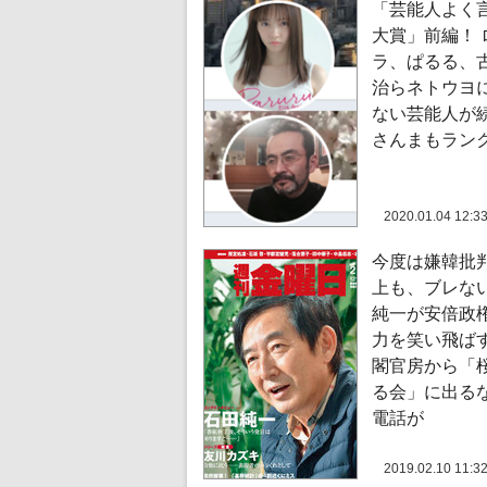
「芸能人よく
大賞」前編！ 
ラ、ぱるる、
治らネトウヨ
ない芸能人が
さんまもラン
2020.01.04 12:3
今度は嫌韓批
上も、ブレな
純一が安倍政
力を笑い飛ばす
閣官房から「
る会」に出る
電話が
2019.02.10 11:3