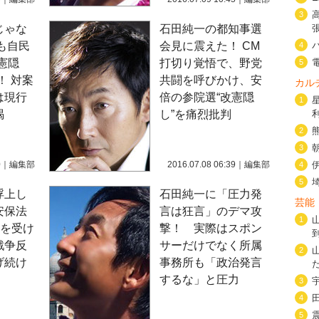
3
じゃな
石田純一の都知事選
も自民
会見に震えた！ CM
4
憲隠
打切り覚悟で、野党
5
！ 対案
共闘を呼びかけ、安
カル
は現行
倍の参院選“改憲隠
1
喝
し”を痛烈批判
2
3
0
｜
編集部
2016.07.08 06:39
｜
編集部
4
5
浮上し
石田純一に「圧力発
芸能
安保法
言は狂言」のデマ攻
1
”を受け
撃！ 実際はスポン
戦争反
サーだけでなく所属
2
げ続け
事務所も「政治発言
するな」と圧力
3
4
5