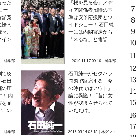
言った
「桜を見る会」メデ
ロー
ィア関係者招待の基
古舘寛
準は安倍応援団とワ
に怯ま
イドショー！ 石田純
続々、
一には内閣官房から
クイン
「来るな」と電話
3
｜
編集部
2019.11.17 09:19
｜
編集部
判で炎
石田純一がセクハラ
い石田
問題で跋扈する「今
権の圧
の時代ではアウト」
！ 内
論に異議！「昔は女
桜を見
性が我慢させられて
な、の
いただけ」
2
｜
編集部
2018.05.14 02:45
｜
林グンマ