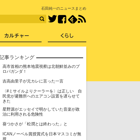
知を再発見
石田純一のニュースまとめ
Facebook
feedly
RSS
Twitter
ス
社会
カルチャー
くらし
記事ランキング
高市首相の熊本地震視察は北朝鮮並みのプ
1
ロパガンダ！
2
吉高由里子が元カレに言った一言
〈#ミサイルよりクーラーを〉は正しい 自
3
民党が避難所へのエアコン設置を遅らせて
きた
星野源がエッセイで明かしていた音楽が政
4
治に利用される危険性
5
葵つかさが「松潤とは終わった」と
ICANノーベル賞授賞式を日本マスコミが無
6
視