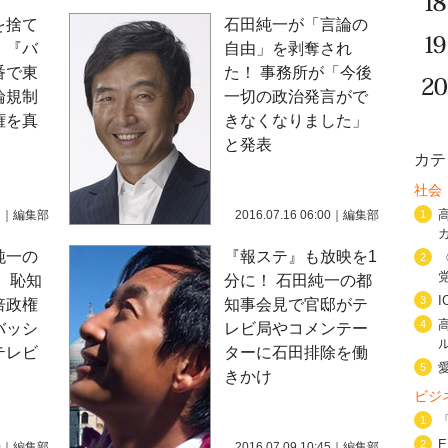
を捨て
石田純一が「言論の
！『バ
自由」を剥奪され
番で東
た！ 事務所が「今後
論規制
一切の政治発言がで
権を真
きなくなりました」
と発表
カテ
社会
7
｜
編集部
2016.07.16 06:00
｜
編集部
1
純一の
『報ステ』も放映を1
2
 恥知
分に！ 石田純一の都
3
倍政権
知事会見で官邸がテ
4
バッシ
レビ局やコメンテー
テレビ
ターに石田排除を働
5
きかけ
ビジ
1
2
0
｜
編集部
2016.07.09 10:45
｜
編集部