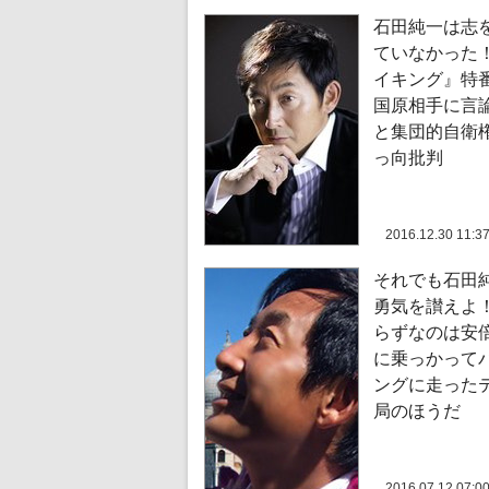
石田純一は志
ていなかった
イキング』特
国原相手に言
と集団的自衛
っ向批判
2016.12.30 11:3
それでも石田
勇気を讃えよ！
らずなのは安
に乗っかって
ングに走った
局のほうだ
2016.07.12 07:0