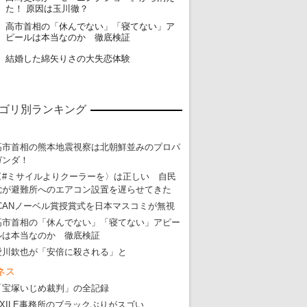
た！ 原因は玉川徹？
高市首相の「休んでない」「寝てない」ア
19
ピールは本当なのか 徹底検証
20
結婚した綿矢りさの大失恋体験
ゴリ別ランキング
高市首相の熊本地震視察は北朝鮮並みのプロパ
ガンダ！
〈#ミサイルよりクーラーを〉は正しい 自民
党が避難所へのエアコン設置を遅らせてきた
ICANノーベル賞授賞式を日本マスコミが無視
高市首相の「休んでない」「寝てない」アピー
ルは本当なのか 徹底検証
愛川欽也が「安倍に殺される」と
ネス
「宝塚いじめ裁判」の全記録
EXILE事務所のブラックぶりがスゴい