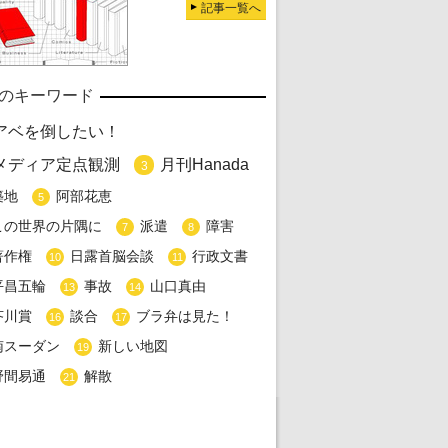
記事一覧へ
のキーワード
アベを倒したい！
メディア定点観測
月刊Hanada
3
築地
阿部花恵
5
この世界の片隅に
派遣
障害
7
8
著作権
日露首脳会談
行政文書
10
11
平昌五輪
事故
山口真由
13
14
芥川賞
談合
ブラ弁は見た！
16
17
南スーダン
新しい地図
19
野間易通
解散
21