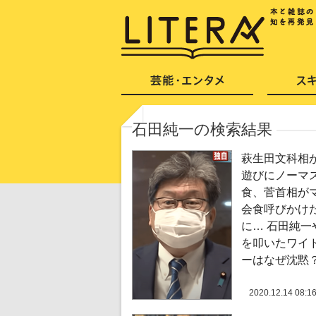
石田純一の検索結果
萩生田文科相
遊びにノーマ
食、菅首相が
会食呼びかけ
に… 石田純一
を叩いたワイ
ーはなぜ沈黙
2020.12.14 08:1