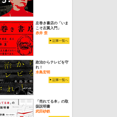
左巻き書店の「いま
こそ左翼入門」
赤井 歪
記事一覧へ
政治からテレビを守
れ！
水島宏明
記事一覧へ
「売れてる本」の取
扱説明書
武田砂鉄