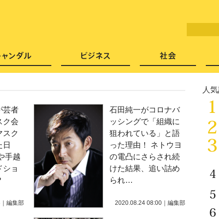
LITERA／リテラ 本と雑誌の
芸能・エンタメ
スキャンダル
ビジネ
人気
が芸者
石田純一がコロナバ
スク会
ッシングで「組織に
マスク
狙われている」と語
た日
った理由！ ネトウヨ
や手越
の電凸にさらされ続
ドショ
けた結果、追い詰め
？
られ…
6
｜
編集部
2020.08.24 08:00
｜
編集部