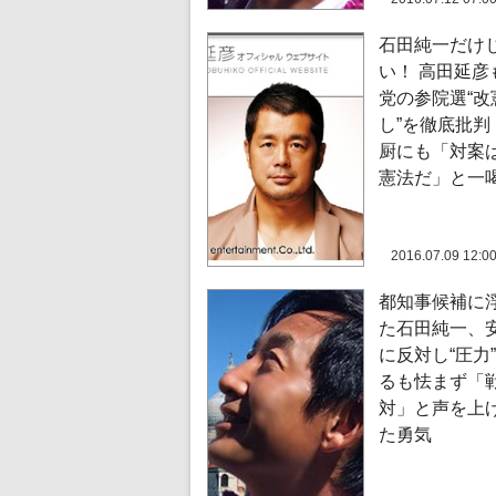
石田純一だけ
い！ 高田延彦
党の参院選“改
し”を徹底批判
厨にも「対案
憲法だ」と一
2016.07.09 12:0
都知事候補に
た石田純一、
に反対し“圧力
るも怯まず「
対」と声を上
た勇気