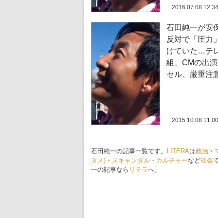
2016.07.08 12:3
石田純一が安
反対で「圧力
けていた…テ
組、CMの出
セル、厳重注
2015.10.08 11:0
石田純一の記事一覧です。
LITERA
は
政治
・
タメ)
・
スキャンダル
・
カルチャー
など
社会
一の記事なら
リテラ
へ。