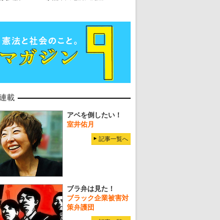
連載
アベを倒したい！
室井佑月
記事一覧へ
ブラ弁は見た！
ブラック企業被害対
策弁護団