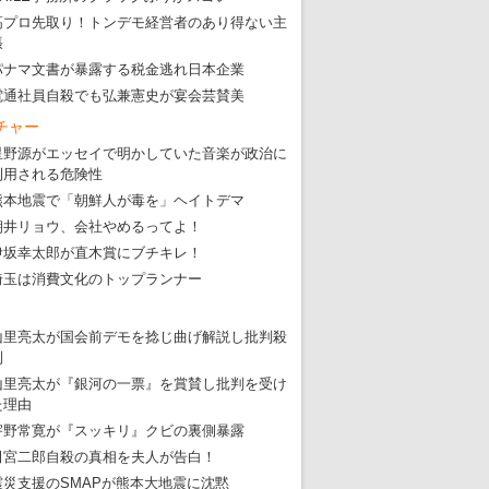
高プロ先取り！トンデモ経営者のあり得ない主
張
パナマ文書が暴露する税金逃れ日本企業
電通社員自殺でも弘兼憲史が宴会芸賛美
チャー
星野源がエッセイで明かしていた音楽が政治に
利用される危険性
熊本地震で「朝鮮人が毒を」ヘイトデマ
朝井リョウ、会社やめるってよ！
伊坂幸太郎が直木賞にブチキレ！
埼玉は消費文化のトップランナー
山里亮太が国会前デモを捻じ曲げ解説し批判殺
到
山里亮太が『銀河の一票』を賞賛し批判を受け
た理由
宇野常寛が『スッキリ』クビの裏側暴露
田宮二郎自殺の真相を夫人が告白！
震災支援のSMAPが熊本大地震に沈黙