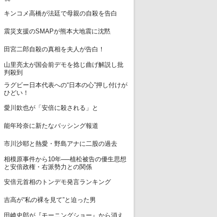
7
キンコメ高橋が法廷で母親の自殺を告白
8
震災支援のSMAPが熊本大地震に沈黙
9
田宮二郎自殺の真相を夫人が告白！
山里亮太が国会前デモを捻じ曲げ解説し批
10
判殺到
ラグビー日本代表への“日本の心”押し付けが
11
ひどい！
12
愛川欽也が「安倍に殺される」と
13
能年玲奈に新たなバッシング報道
14
市川沙耶と熱愛・野島アナに二股の過去
相模原事件から10年──植松被告の優生思想
15
と安倍政権・右派勢力との関係
16
安倍元首相のトンデモ発言ランキング
17
吉高が“私の裸を見て”と迫った男
田崎史郎が『モーニングショー』から消え
18