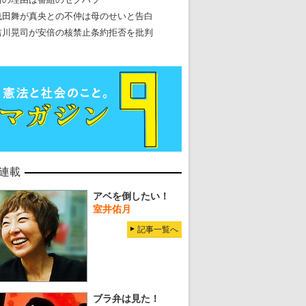
浅田舞が真央との不仲は母のせいと告白
吉川晃司が安倍の核禁止条約拒否を批判
連載
アベを倒したい！
室井佑月
記事一覧へ
ブラ弁は見た！