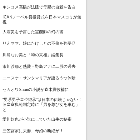
7
キンコメ高橋が法廷で母親の自殺を告白
ICANノーベル賞授賞式を日本マスコミが無
8
視
9
大震災を予言した霊能師の幻の書
10
りえママ、娘にたけしとの不倫を強要!?
11
川島なお美と「噂の真相」編集長
12
市川沙耶と熱愛・野島アナに二股の過去
13
ユースケ・サンタマリアが語るうつ体験
14
セカオワSaoriの小説が直木賞候補に
“男系男子皇位継承”は日本の伝統じゃない！
15
旧皇室典範制定時に「男を尊び女を卑む」
と
16
愛川欽也が小説にしていた出生の秘密
17
三笠宮家に夫妻、母娘の断絶が！