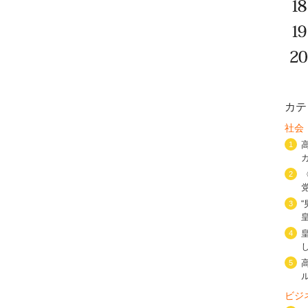
カテ
社会
1
2
3
4
5
ビジ