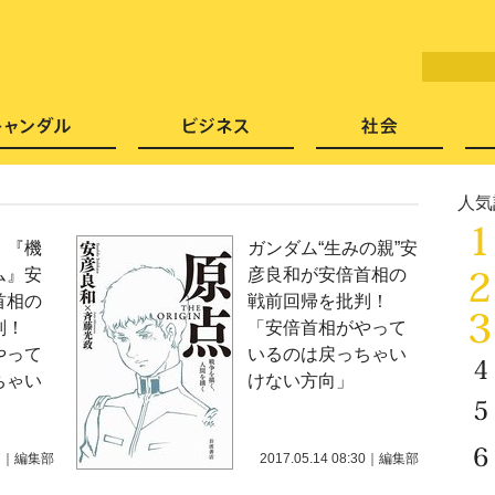
LITERA／リテラ 本と雑誌の
芸能・エンタメ
スキャンダル
ビジネ
人気
！『機
ガンダム“生みの親”安
ム』安
彦良和が安倍首相の
首相の
戦前回帰を批判！
判！
「安倍首相がやって
やって
いるのは戻っちゃい
ちゃい
けない方向」
7
｜
編集部
2017.05.14 08:30
｜
編集部