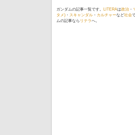
ガンダムの記事一覧です。
LITERA
は
政治
・
タメ)
・
スキャンダル
・
カルチャー
など
社会
ムの記事なら
リテラ
へ。