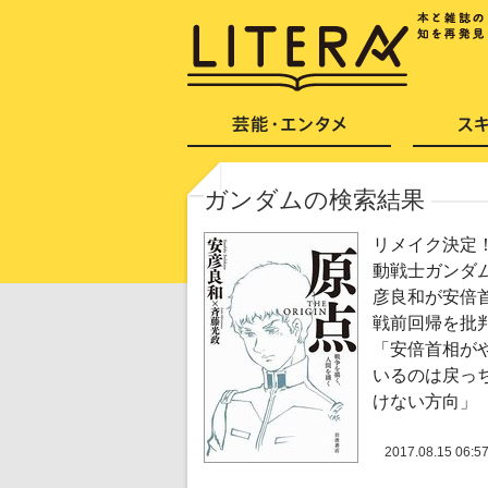
ガンダムの検索結果
リメイク決定
動戦士ガンダ
彦良和が安倍
戦前回帰を批
「安倍首相が
いるのは戻っ
けない方向」
2017.08.15 06:5