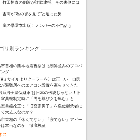
18
竹田恒泰の側近が詐欺逮捕、その裏側には
19
吉高が“私の裸を見て”と迫った男
20
嵐の暴露本出版！メンバーの不仲話も
ゴリ別ランキング
高市首相の熊本地震視察は北朝鮮並みのプロパ
ガンダ！
〈#ミサイルよりクーラーを〉は正しい 自民
党が避難所へのエアコン設置を遅らせてきた
“男系男子皇位継承”は日本の伝統じゃない！旧
皇室典範制定時に「男を尊び女を卑む」と
皇室典範改正で「旧宮家男子」を皇位継承者に
して大丈夫なのか？
高市首相の「休んでない」「寝てない」アピー
ルは本当なのか 徹底検証
ネス