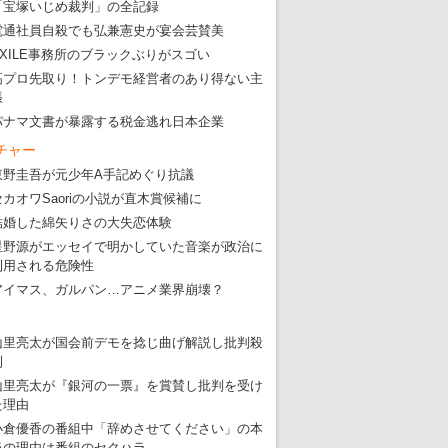
「宝塚いじめ裁判」の全記録
電通社員自殺でも弘兼憲史が宴会芸賛美
EXILE事務所のブラックぶりがスゴい
高プロ先取り！トンデモ経営者のあり得ない主
張
パナマ文書が暴露する税金逃れ日本企業
チャー
東野圭吾が元少年A手記めぐり抗議
セカオワSaoriの小説が直木賞候補に
結婚した綿矢りさの大失恋体験
星野源がエッセイで明かしていた音楽が政治に
利用される危険性
アイマス、ガルパン…アニメ業界崩壊？
山里亮太が国会前デモを捻じ曲げ解説し批判殺
到
山里亮太が『銀河の一票』を賞賛し批判を受け
た理由
小倉優香の番組中「辞めさせてください」の本
当の理由は番組のセクハラ