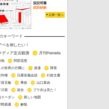
扱説明書
武田砂鉄
記事一覧へ
のキーワード
アベを倒したい！
メディア定点観測
月刊Hanada
3
築地
阿部花恵
5
この世界の片隅に
派遣
障害
7
8
著作権
日露首脳会談
行政文書
10
11
平昌五輪
事故
山口真由
13
14
芥川賞
談合
ブラ弁は見た！
16
17
南スーダン
新しい地図
19
野間易通
解散
21