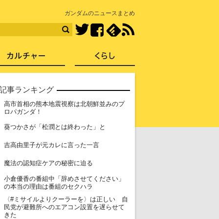
知を再発見
ガンダムのニュースまとめ
Facebook
feedly
RSS
Twitter
ス
社会
カルチャー
くらし
記事ランキング
高市首相の熊本地震視察は北朝鮮並みのプ
1
ロパガンダ！
2
葵つかさが「松潤とは終わった」と
3
吉高由里子が元カレに言った一言
4
魔法の認知症ケアの秘密に迫る
小倉優香の番組中「辞めさせてください」
5
の本当の理由は番組のセクハラ
〈#ミサイルよりクーラーを〉は正しい 自
6
民党が避難所へのエアコン設置を遅らせて
きた