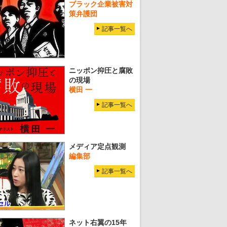
ブラック企業被害対
策弁護団
記事一覧へ
ニッポン抑圧と腐敗
の現場
横田 一
記事一覧へ
メディア定点観測
編集部
記事一覧へ
ネット右翼の15年