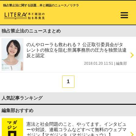
独占禁止法に関する話題…本と雑誌のニュース／リテラ
独占禁止法のニュースまとめ
のんやローラも救われる？ 公正取引委員会がタ
レントの独立を阻む所属事務所の圧力を独禁法違
反と認定
2018.01.20 11:51
|
編集部
1
人気記事ランキング
編集部おすすめ
憲法と社会問題のこと、やってます。インタビュ
ーや対談、連載コラムなどすべて無料のウェブマ
ガジン【マガジン９（マガジンキュウ）】