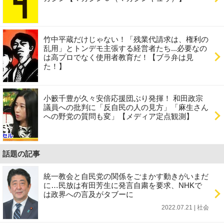
竹中平蔵だけじゃない！「残業代請求は、権利の
乱用」とトンデモ主張する経営者たち...必要なの
は高プロでなく使用者教育だ！【ブラ弁は見
た！】
小籔千豊が久々安倍応援団ぶり発揮！ 和田政宗
議員への批判に「反自民の人の見方」「麻生さん
への野党の質問も変」【メディア定点観測】
話題の記事
統一教会と自民党の関係をごまかす動きがいまだ
に…民放は有田芳生に発言自粛を要求、NHKで
は政界への言及がタブーに
2022.07.21 | 社会