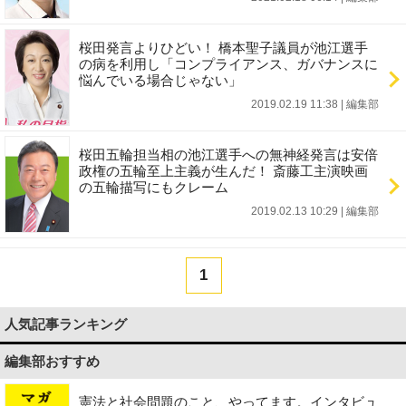
桜田発言よりひどい！ 橋本聖子議員が池江選手
の病を利用し「コンプライアンス、ガバナンスに
悩んでいる場合じゃない」
2019.02.19 11:38
|
編集部
桜田五輪担当相の池江選手への無神経発言は安倍
政権の五輪至上主義が生んだ！ 斎藤工主演映画
の五輪描写にもクレーム
2019.02.13 10:29
|
編集部
1
人気記事ランキング
編集部おすすめ
憲法と社会問題のこと、やってます。インタビュ