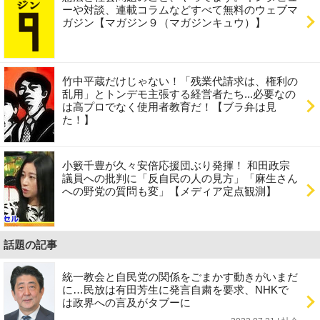
ーや対談、連載コラムなどすべて無料のウェブマ
ガジン【マガジン９（マガジンキュウ）】
竹中平蔵だけじゃない！「残業代請求は、権利の
乱用」とトンデモ主張する経営者たち...必要なの
は高プロでなく使用者教育だ！【ブラ弁は見
た！】
小籔千豊が久々安倍応援団ぶり発揮！ 和田政宗
議員への批判に「反自民の人の見方」「麻生さん
への野党の質問も変」【メディア定点観測】
話題の記事
統一教会と自民党の関係をごまかす動きがいまだ
に…民放は有田芳生に発言自粛を要求、NHKで
は政界への言及がタブーに