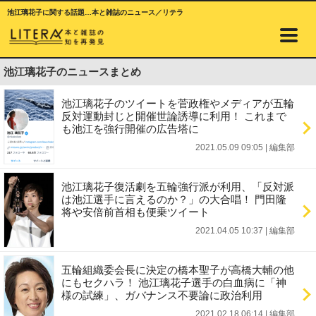
池江璃花子に関する話題…本と雑誌のニュース／リテラ
池江璃花子のニュースまとめ
池江璃花子のツイートを菅政権やメディアが五輪
反対運動封じと開催世論誘導に利用！ これまで
も池江を強行開催の広告塔に
2021.05.09 09:05
|
編集部
池江璃花子復活劇を五輪強行派が利用、「反対派
は池江選手に言えるのか？」の大合唱！ 門田隆
将や安倍前首相も便乗ツイート
2021.04.05 10:37
|
編集部
五輪組織委会長に決定の橋本聖子が高橋大輔の他
にもセクハラ！ 池江璃花子選手の白血病に「神
様の試練」、ガバナンス不要論に政治利用
2021.02.18 06:14
|
編集部