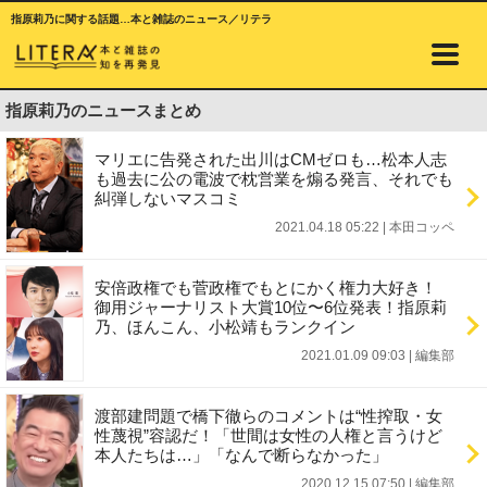
指原莉乃に関する話題…本と雑誌のニュース／リテラ
指原莉乃のニュースまとめ
マリエに告発された出川はCMゼロも…松本人志
も過去に公の電波で枕営業を煽る発言、それでも
糾弾しないマスコミ
2021.04.18 05:22
|
本田コッペ
安倍政権でも菅政権でもとにかく権力大好き！
御用ジャーナリスト大賞10位〜6位発表！指原莉
乃、ほんこん、小松靖もランクイン
2021.01.09 09:03
|
編集部
渡部建問題で橋下徹らのコメントは“性搾取・女
性蔑視”容認だ！「世間は女性の人権と言うけど
本人たちは…」「なんで断らなかった」
2020.12.15 07:50
|
編集部