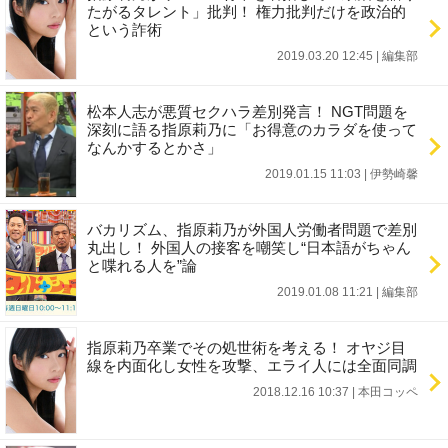
たがるタレント」批判！ 権力批判だけを政治的
という詐術
2019.03.20 12:45
|
編集部
松本人志が悪質セクハラ差別発言！ NGT問題を
深刻に語る指原莉乃に「お得意のカラダを使って
なんかするとかさ」
2019.01.15 11:03
|
伊勢崎馨
バカリズム、指原莉乃が外国人労働者問題で差別
丸出し！ 外国人の接客を嘲笑し“日本語がちゃん
と喋れる人を”論
2019.01.08 11:21
|
編集部
指原莉乃卒業でその処世術を考える！ オヤジ目
線を内面化し女性を攻撃、エライ人には全面同調
2018.12.16 10:37
|
本田コッペ