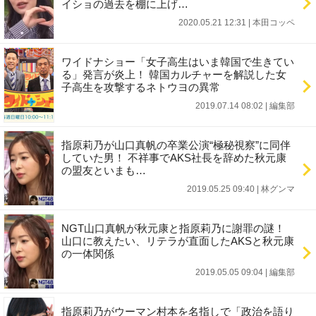
イショの過去を棚に上げ…
2020.05.21 12:31
|
本田コッペ
ワイドナショー「女子高生はいま韓国で生きてい
る」発言が炎上！ 韓国カルチャーを解説した女
子高生を攻撃するネトウヨの異常
2019.07.14 08:02
|
編集部
指原莉乃が山口真帆の卒業公演“極秘視察”に同伴
していた男！ 不祥事でAKS社長を辞めた秋元康
の盟友といまも…
2019.05.25 09:40
|
林グンマ
NGT山口真帆が秋元康と指原莉乃に謝罪の謎！
山口に教えたい、リテラが直面したAKSと秋元康
の一体関係
2019.05.05 09:04
|
編集部
指原莉乃がウーマン村本を名指しで「政治を語り