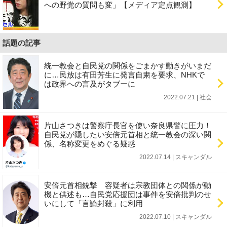
への野党の質問も変」【メディア定点観測】
話題の記事
統一教会と自民党の関係をごまかす動きがいまだ
に…民放は有田芳生に発言自粛を要求、NHKで
は政界への言及がタブーに
2022.07.21 | 社会
片山さつきは警察庁長官を使い奈良県警に圧力！
自民党が隠したい安倍元首相と統一教会の深い関
係、名称変更をめぐる疑惑
2022.07.14 | スキャンダル
安倍元首相銃撃 容疑者は宗教団体との関係が動
機と供述も…自民党応援団は事件を安倍批判のせ
いにして「言論封殺」に利用
2022.07.10 | スキャンダル