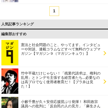
1
人気記事ランキング
編集部おすすめ
憲法と社会問題のこと、やってます。インタビュ
ーや対談、連載コラムなどすべて無料のウェブマ
ガジン【マガジン９（マガジンキュウ）】
竹中平蔵だけじゃない！「残業代請求は、権利の
乱用」とトンデモ主張する経営者たち...必要なの
は高プロでなく使用者教育だ！【ブラ弁は見
た！】
小籔千豊が久々安倍応援団ぶり発揮！ 和田政宗
議員への批判に「反自民の人の見方」「麻生さん