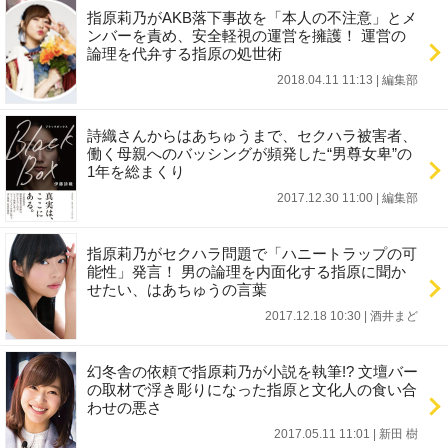
指原莉乃がAKB落下事故を「本人の不注意」とメ
ンバーを責め、安全軽視の運営を擁護！ 運営の
論理を代弁する指原の処世術
2018.04.11 11:13
|
編集部
詩織さんからはあちゅうまで、セクハラ被害者、
働く母親へのバッシングが頻発した“男尊女卑”の
1年を総まくり
2017.12.30 11:00
|
編集部
指原莉乃がセクハラ問題で「ハニートラップの可
能性」発言！ 男の論理を内面化する指原に聞か
せたい、はあちゅうの言葉
2017.12.18 10:30
|
酒井まど
幻冬舎の依頼で指原莉乃が小説を執筆!? 文壇バー
の取材で浮き彫りになった指原と文化人の食い合
わせの悪さ
2017.05.11 11:01
|
新田 樹