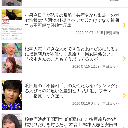
小泉今日子が怒りの反論「共産党から出馬」のガ
セ情報は“内調”の仕掛けか アサ芸だけでなく新潮
でも不可解な経緯で記事
2020.09.07 12:15
|
伊勢崎馨
松本人志「好きな人ができると女はだめになる」
に指原莉乃が本質つく反論！「男女関係ない」
「松本さんのこともそう思ってる人が」
2020.07.15 12:28
|
本田コッペ
渡部建の「不倫相手」の女性たちをバッシングす
る人びとの間違いと差別性！ 武井壮、ブラマ
ヨ、指原、ゆきぽよ…
2020.06.16 04:48
|
本田コッペ
検察庁法改正問題でダダ漏れした指原莉乃の“政
権批判だけを封じたい”本音！ 松本人志と安倍ヨ