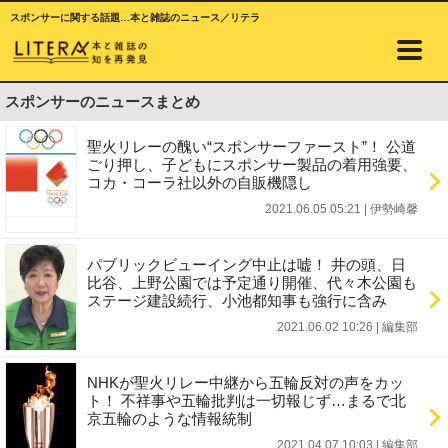
スポンサーに関する話題…本と雑誌のニュース／リテラ
スポンサーのニュースまとめ
聖火リレーの醜い“スポンサーファースト”！ 公道
ごり押し、子どもにスポンサー製品の着用強要、
コカ・コーラ社以外の自販機隠し
2021.06.05 05:21
|
伊勢崎馨
パブリックビューイング中止は嘘！ 井の頭、日
比谷、上野公園では予定通り開催、代々木公園も
ステージ建設続行、小池都知事も強行に含み
2021.06.02 10:26
|
編集部
NHKが聖火リレー中継から五輪反対の声をカッ
ト！ 不祥事や五輪批判は一切報じず…まるで北
京五輪のような情報統制
2021.04.07 10:03
|
編集部