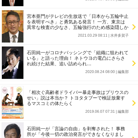
宮本亜門がテレビの生放送で「日本から五輪中止
を表明すべき」と勇気ある発言！ 一方、東京は
異常な検査の少なさ、五輪強行のため感染隠しか
2021.03.29 08:11
|
水井多賀子
石田純一がコロナバッシングで「組織に狙われて
いる」と語った理由！ ネトウヨの電凸にさらさ
れ続けた結果、追い詰められ…
2020.08.24 08:00
|
編集部
「相次ぐ高齢者ドライバー暴走事故はプリウスの
せい」説は本当か？ トヨタタブーで検証放棄す
るマスコミの体たらく
2019.06.07 07:31
|
編集部
石田純一が「言論の自由」を剥奪された！ 事務
所が「今後一切の政治発言ができなくなりまし