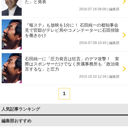
た」と発表
2016.07.16 06:00
|
編集部
『報ステ』も放映を1分に！ 石田純一の都知事会
見で官邸がテレビ局やコメンテーターに石田排除
を働きかけ
2016.07.09 10:45
|
編集部
石田純一に「圧力発言は狂言」のデマ攻撃！ 実
際はスポンサーだけでなく所属事務所も「政治発
言するな」と圧力
2015.10.10 12:34
|
編集部
1
人気記事ランキング
編集部おすすめ