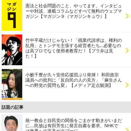
憲法と社会問題のこと、やってます。インタビュ
ーや対談、連載コラムなどすべて無料のウェブマ
ガジン【マガジン９（マガジンキュウ）】
竹中平蔵だけじゃない！「残業代請求は、権利の
乱用」とトンデモ主張する経営者たち...必要なの
は高プロでなく使用者教育だ！【ブラ弁は見
た！】
小籔千豊が久々安倍応援団ぶり発揮！ 和田政宗
議員への批判に「反自民の人の見方」「麻生さん
への野党の質問も変」【メディア定点観測】
話題の記事
統一教会と自民党の関係をごまかす動きがいまだ
に…民放は有田芳生に発言自粛を要求、NHKで
は政界への言及がタブーに