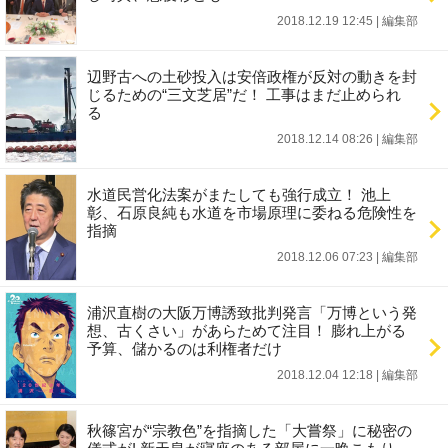
2018.12.19 12:45
|
編集部
辺野古への土砂投入は安倍政権が反対の動きを封
じるための“三文芝居”だ！ 工事はまだ止められ
る
2018.12.14 08:26
|
編集部
水道民営化法案がまたしても強行成立！ 池上
彰、石原良純も水道を市場原理に委ねる危険性を
指摘
2018.12.06 07:23
|
編集部
浦沢直樹の大阪万博誘致批判発言「万博という発
想、古くさい」があらためて注目！ 膨れ上がる
予算、儲かるのは利権者だけ
2018.12.04 12:18
|
編集部
秋篠宮が“宗教色”を指摘した「大嘗祭」に秘密の