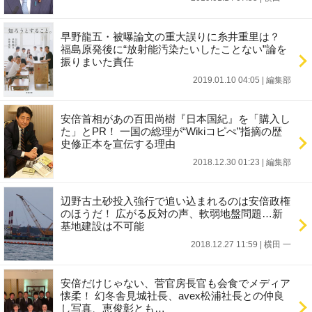
早野龍五・被曝論文の重大誤りに糸井重里は？
福島原発後に“放射能汚染たいしたことない”論を
振りまいた責任
2019.01.10 04:05
|
編集部
安倍首相があの百田尚樹『日本国紀』を「購入し
た」とPR！ 一国の総理が“Wikiコピぺ”指摘の歴
史修正本を宣伝する理由
2018.12.30 01:23
|
編集部
辺野古土砂投入強行で追い込まれるのは安倍政権
のほうだ！ 広がる反対の声、軟弱地盤問題…新
基地建設は不可能
2018.12.27 11:59
|
横田 一
安倍だけじゃない、菅官房長官も会食でメディア
懐柔！ 幻冬舎見城社長、avex松浦社長との仲良
し写真、恵俊彰とも…