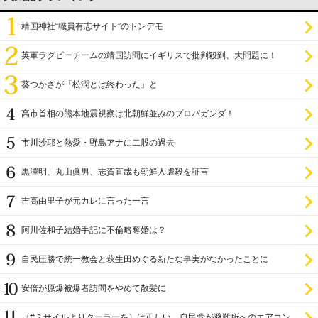
靖国神社“職員有志サイト”のトンデモ
英軍ラグビーチームの靖国訪問にイギリスで批判殺到、大問題に！
葵つかさが「松潤とは終わった」と
高市首相の熊本地震視察は北朝鮮並みのプロパガンダ！
市川沙耶と熱愛・野島アナに二股の過去
黒澤明、丸山眞男、志賀直哉も朝鮮人虐殺を証言
吉高由里子が元カレに言った一言
阿川佐和子結婚手記に不倫略奪婚は？
自民圧勝で統一教会と萩生田めぐる新たな事実がなかったことに
安倍が原爆被爆者訪問をやめて散髪に
〈#ミサイルよりクーラーを〉は正しい 自民党が避難所へのエアコン