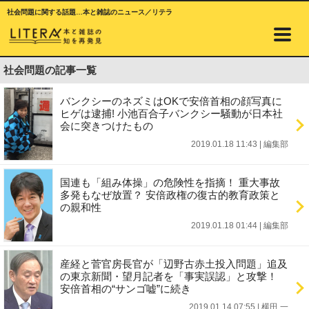
社会問題に関する話題…本と雑誌のニュース／リテラ
社会問題の記事一覧
バンクシーのネズミはOKで安倍首相の顔写真に
ヒゲは逮捕! 小池百合子バンクシー騒動が日本社
会に突きつけたもの
2019.01.18 11:43
|
編集部
国連も「組み体操」の危険性を指摘！ 重大事故
多発もなぜ放置？ 安倍政権の復古的教育政策と
の親和性
2019.01.18 01:44
|
編集部
産経と菅官房長官が「辺野古赤土投入問題」追及
の東京新聞・望月記者を「事実誤認」と攻撃！
安倍首相の“サンゴ嘘”に続き
2019.01.14 07:55
|
横田 一