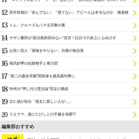
設置を遅らせてきた
高市首相の「休んでない」「寝てない」アピールは本当なのか 徹底検
証
トム・クルーズもハマる宗教の裏
サザン桑田が“政治風刺辞めない”宣言！紅白での炎上にもめげず
お笑い芸人「薬物をやらない」自慢の無自覚
相武紗季の結婚相手と暴力団
“第二の森友学園”関係者を最高裁判事に
NHKが“押し付け憲法論”否定の番組
辻仁成が告白「彼女に新しい人が…」
りえママ、娘にたけしとの不倫を強要!?
編集部おすすめ