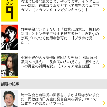
憲法と社会問題のこと、やってます。インタビュ
ーや対談、連載コラムなどすべて無料のウェブマ
ガジン【マガジン９（マガジンキュウ）】
竹中平蔵だけじゃない！「残業代請求は、権利の
乱用」とトンデモ主張する経営者たち...必要なの
は高プロでなく使用者教育だ！【ブラ弁は見
た！】
小籔千豊が久々安倍応援団ぶり発揮！ 和田政宗
議員への批判に「反自民の人の見方」「麻生さん
への野党の質問も変」【メディア定点観測】
話題の記事
統一教会と自民党の関係をごまかす動きがいまだ
に…民放は有田芳生に発言自粛を要求、NHKで
は政界への言及がタブーに