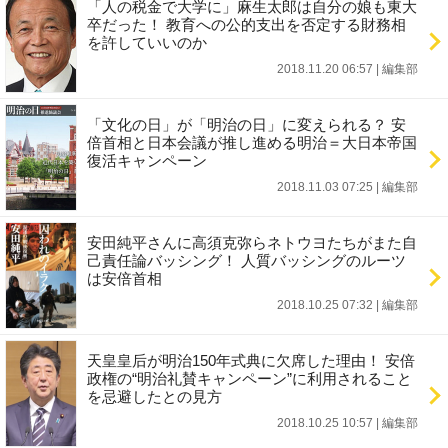
「人の税金で大学に」麻生太郎は自分の娘も東大
卒だった！ 教育への公的支出を否定する財務相
を許していいのか
2018.11.20 06:57
|
編集部
「文化の日」が「明治の日」に変えられる？ 安
倍首相と日本会議が推し進める明治＝大日本帝国
復活キャンペーン
2018.11.03 07:25
|
編集部
安田純平さんに高須克弥らネトウヨたちがまた自
己責任論バッシング！ 人質バッシングのルーツ
は安倍首相
2018.10.25 07:32
|
編集部
天皇皇后が明治150年式典に欠席した理由！ 安倍
政権の“明治礼賛キャンペーン”に利用されること
を忌避したとの見方
2018.10.25 10:57
|
編集部