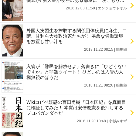
儀式が! 新天皇が寝座のある部屋に一晩こもり…
2018.12.03 11:59
|
エンジョウトオル
外国人実習生を搾取する関係団体役員に麻生、二
階、甘利ら大物政治家たちが！ 劣悪な労働環境
を放置し甘い汁を
2018.11.22 08:15
|
編集部
入管が「難民を解放せよ」落書きに「ひどくない
ですか」と非難ツイート！ ひどいのは入管の人
権無視のほうだ
2018.11.21 08:26
|
編集部
Wikiコピペ疑惑の百田尚樹『日本国紀』を真面目
に検証してみた！ 本質は安倍改憲を後押しする
プロパガンダ本だ
2018.11.20 10:48
|
小杉みすず