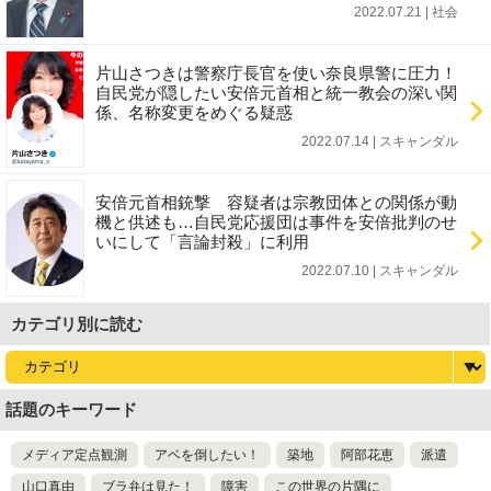
2022.07.21 | 社会
片山さつきは警察庁長官を使い奈良県警に圧力！
自民党が隠したい安倍元首相と統一教会の深い関
係、名称変更をめぐる疑惑
2022.07.14 | スキャンダル
安倍元首相銃撃 容疑者は宗教団体との関係が動
機と供述も…自民党応援団は事件を安倍批判のせ
いにして「言論封殺」に利用
2022.07.10 | スキャンダル
カテゴリ別に読む
話題のキーワード
メディア定点観測
アベを倒したい！
築地
阿部花恵
派遣
山口真由
ブラ弁は見た！
障害
この世界の片隅に