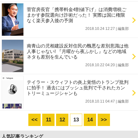
菅官房長官「携帯料金4割値下げ」は消費増税ご
まかす参院選向け詐術だった！ 実際は国に権限
なく楽天参入後の予測
2018.10.24 12:27
|
編集部
南青山の児相建設反対住民の醜悪な差別意識は他
人事じゃない! 『月曜から夜ふかし』などの地域
ネタも差別を生んでいる
2018.10.22 04:20
|
編集部
テイラー・スウィフトの炎上覚悟のトランプ批判
に拍手！ 過去にはブッシュ批判で干されたカン
トリーミュージシャンも
2018.10.11 04:47
|
編集部
<<
11
12
13
14
>>
人気記事ランキング