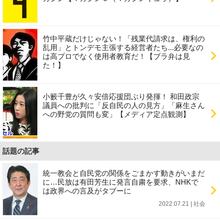
竹中平蔵だけじゃない！「残業代請求は、権利の
乱用」とトンデモ主張する経営者たち...必要なの
は高プロでなく使用者教育だ！【ブラ弁は見
た！】
小籔千豊が久々安倍応援団ぶり発揮！ 和田政宗
議員への批判に「反自民の人の見方」「麻生さん
への野党の質問も変」【メディア定点観測】
話題の記事
統一教会と自民党の関係をごまかす動きがいまだ
に…民放は有田芳生に発言自粛を要求、NHKで
は政界への言及がタブーに
2022.07.21 | 社会