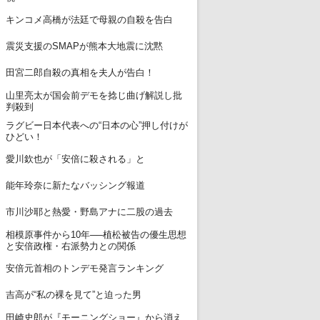
7
キンコメ高橋が法廷で母親の自殺を告白
8
震災支援のSMAPが熊本大地震に沈黙
9
田宮二郎自殺の真相を夫人が告白！
山里亮太が国会前デモを捻じ曲げ解説し批
10
判殺到
ラグビー日本代表への“日本の心”押し付けが
11
ひどい！
12
愛川欽也が「安倍に殺される」と
13
能年玲奈に新たなバッシング報道
14
市川沙耶と熱愛・野島アナに二股の過去
相模原事件から10年──植松被告の優生思想
15
と安倍政権・右派勢力との関係
16
安倍元首相のトンデモ発言ランキング
17
吉高が“私の裸を見て”と迫った男
田崎史郎が『モーニングショー』から消え
18