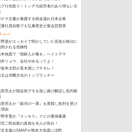
高プロ先取り！トンデモ経営者のあり得ない主
張
パナマ文書が暴露する税金逃れ日本企業
電通社員自殺でも弘兼憲史が宴会芸賛美
チャー
星野源がエッセイで明かしていた音楽が政治に
利用される危険性
熊本地震で「朝鮮人が毒を」ヘイトデマ
朝井リョウ、会社やめるってよ！
伊坂幸太郎が直木賞にブチキレ！
埼玉は消費文化のトップランナー
山里亮太が国会前デモを捻じ曲げ解説し批判殺
到
山里亮太が『銀河の一票』を賞賛し批判を受け
た理由
宇野常寛が『スッキリ』クビの裏側暴露
田宮二郎自殺の真相を夫人が告白！
震災支援のSMAPが熊本大地震に沈黙