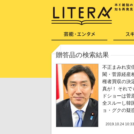
贈答品の検索結果
不正まみれ安
閣・菅原経産
権者買収の決
真が！ それで
ドショーは菅
全スルーし韓
ョ・グクの疑
2019.10.24 10:3