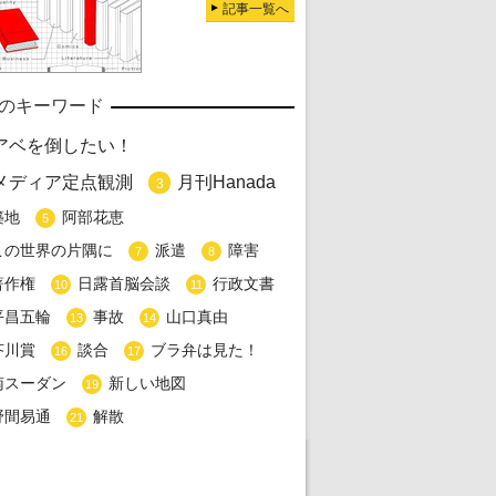
記事一覧へ
のキーワード
アベを倒したい！
メディア定点観測
月刊Hanada
3
築地
阿部花恵
5
この世界の片隅に
派遣
障害
7
8
著作権
日露首脳会談
行政文書
10
11
平昌五輪
事故
山口真由
13
14
芥川賞
談合
ブラ弁は見た！
16
17
南スーダン
新しい地図
19
野間易通
解散
21