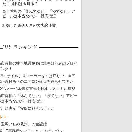
た！ 原因は玉川徹？
高市首相の「休んでない」「寝てない」ア
19
ピールは本当なのか 徹底検証
20
結婚した綿矢りさの大失恋体験
ゴリ別ランキング
高市首相の熊本地震視察は北朝鮮並みのプロパ
ガンダ！
〈#ミサイルよりクーラーを〉は正しい 自民
党が避難所へのエアコン設置を遅らせてきた
ICANノーベル賞授賞式を日本マスコミが無視
高市首相の「休んでない」「寝てない」アピー
ルは本当なのか 徹底検証
愛川欽也が「安倍に殺される」と
ネス
「宝塚いじめ裁判」の全記録
EXILE事務所のブラックぶりがスゴい