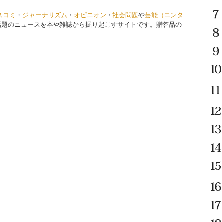
スコミ
・
ジャーナリズム
・
オピニオン
・
社会問題
や
芸能（エンタ
話題のニュースを本や雑誌から掘り起こすサイトです。贈答品の