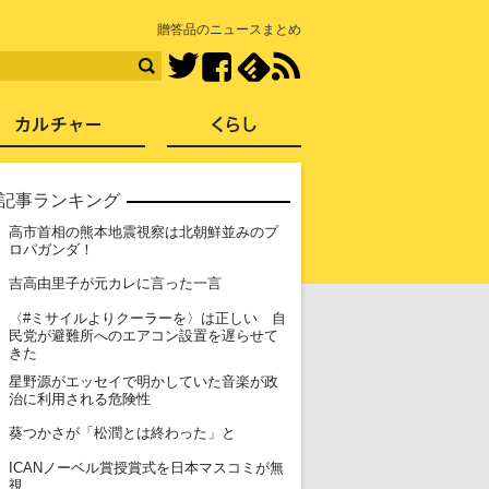
知を再発見
贈答品のニュースまとめ
Facebook
feedly
RSS
Twitter
ス
社会
カルチャー
くらし
記事ランキング
高市首相の熊本地震視察は北朝鮮並みのプ
1
ロパガンダ！
2
吉高由里子が元カレに言った一言
〈#ミサイルよりクーラーを〉は正しい 自
3
民党が避難所へのエアコン設置を遅らせて
きた
星野源がエッセイで明かしていた音楽が政
4
治に利用される危険性
5
葵つかさが「松潤とは終わった」と
ICANノーベル賞授賞式を日本マスコミが無
6
視