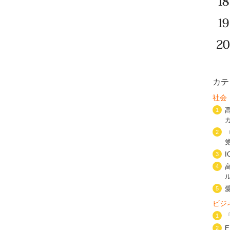
カテ
社会
1
2
3
4
5
ビジ
1
2