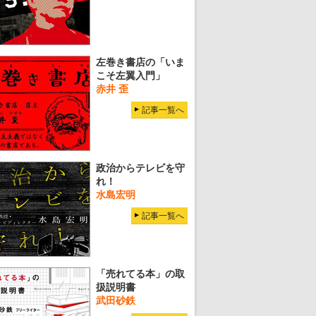
左巻き書店の「いま
こそ左翼入門」
赤井 歪
記事一覧へ
政治からテレビを守
れ！
水島宏明
記事一覧へ
「売れてる本」の取
扱説明書
武田砂鉄