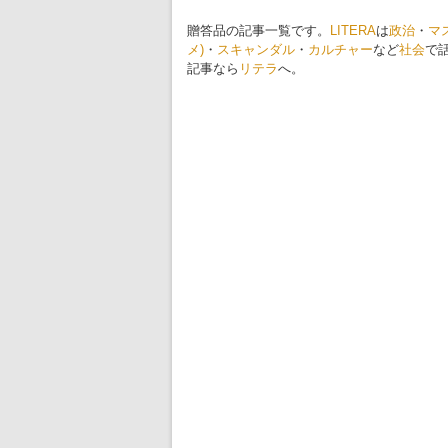
贈答品の記事一覧です。
LITERA
は
政治
・
マ
メ)
・
スキャンダル
・
カルチャー
など
社会
で
記事なら
リテラ
へ。