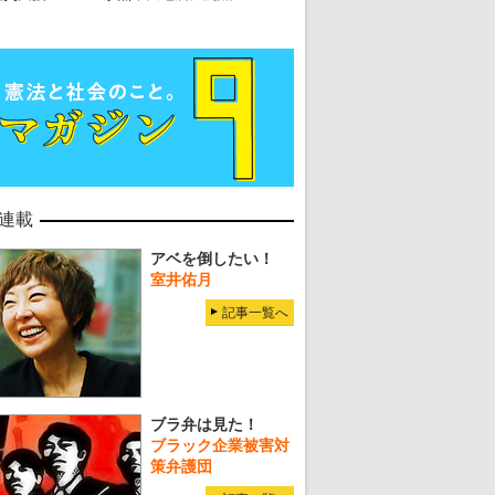
連載
アベを倒したい！
室井佑月
記事一覧へ
ブラ弁は見た！
ブラック企業被害対
策弁護団