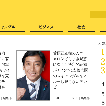
LITERA／リテラ 本と雑誌の
芸能・エンタメ
スキャンダル
ビジネ
人気
倍内
菅原経産相のカニ・
相に有
メロンばらまき疑惑
定的写
に次々と決定的証拠
もワイ
が！ なのに安倍内閣
原を完
のスキャンダルをス
国チ
ルーし報じないテレ
惑を
ビ
3
｜
編集部
2019.10.18 07:00
｜
編集部