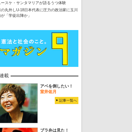
ユースケ・サンタマリアが語るうつ体験
日の丸外しU-18日本代表に圧力の政治家に玉川
徹が「学徒出陣か」
連載
アベを倒したい！
室井佑月
記事一覧へ
ブラ弁は見た！