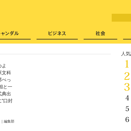
LITERA／リテラ 本と雑誌の
芸能・エンタメ
スキャンダル
ビジネ
人気
めよ
原文科
邸べっ
相と一
式典出
“口封
9
｜
編集部