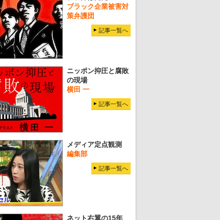
ブラック企業被害対
策弁護団
記事一覧へ
ニッポン抑圧と腐敗
の現場
横田 一
記事一覧へ
メディア定点観測
編集部
記事一覧へ
ネット右翼の15年