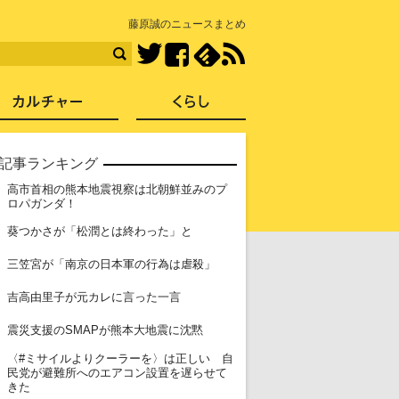
知を再発見
藤原誠のニュースまとめ
Facebook
feedly
RSS
Twitter
ス
社会
カルチャー
くらし
記事ランキング
高市首相の熊本地震視察は北朝鮮並みのプ
1
ロパガンダ！
2
葵つかさが「松潤とは終わった」と
3
三笠宮が「南京の日本軍の行為は虐殺」
4
吉高由里子が元カレに言った一言
5
震災支援のSMAPが熊本大地震に沈黙
〈#ミサイルよりクーラーを〉は正しい 自
6
民党が避難所へのエアコン設置を遅らせて
きた