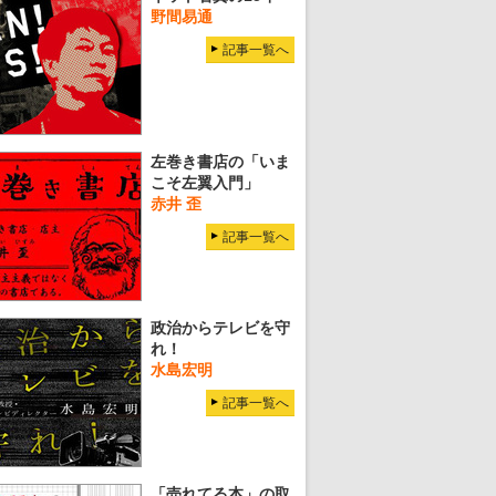
野間易通
記事一覧へ
左巻き書店の「いま
こそ左翼入門」
赤井 歪
記事一覧へ
政治からテレビを守
れ！
水島宏明
記事一覧へ
「売れてる本」の取