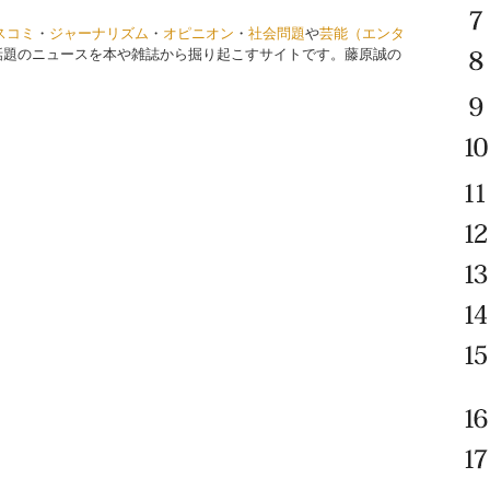
スコミ
・
ジャーナリズム
・
オピニオン
・
社会問題
や
芸能（エンタ
話題のニュースを本や雑誌から掘り起こすサイトです。藤原誠の