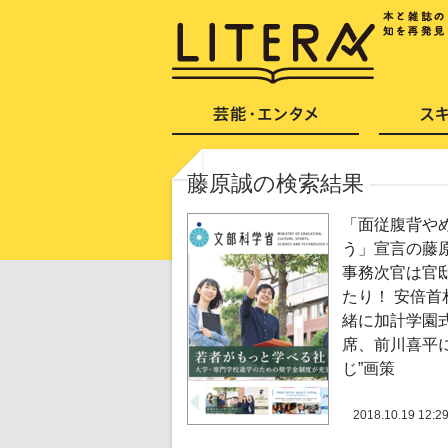
藤原誠の検索結果
「面従腹背や
う」宣言の藤
事務次官は官
たり！ 安倍首
緒に加計学園
席、前川喜平に
じ”画策
2018.10.19 12:2