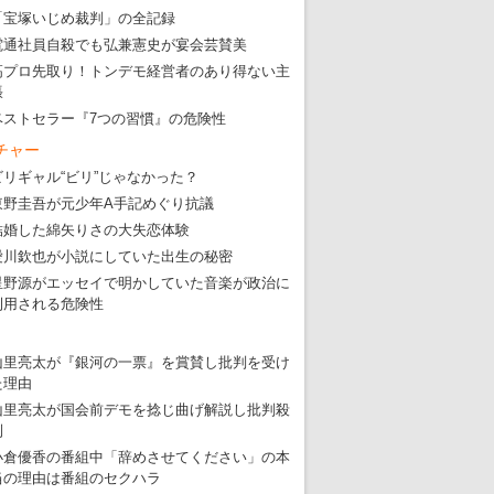
「宝塚いじめ裁判」の全記録
電通社員自殺でも弘兼憲史が宴会芸賛美
高プロ先取り！トンデモ経営者のあり得ない主
張
ベストセラー『7つの習慣』の危険性
チャー
ビリギャル“ビリ”じゃなかった？
東野圭吾が元少年A手記めぐり抗議
結婚した綿矢りさの大失恋体験
愛川欽也が小説にしていた出生の秘密
星野源がエッセイで明かしていた音楽が政治に
利用される危険性
山里亮太が『銀河の一票』を賞賛し批判を受け
た理由
山里亮太が国会前デモを捻じ曲げ解説し批判殺
到
小倉優香の番組中「辞めさせてください」の本
当の理由は番組のセクハラ