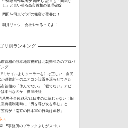
中傷動画作成者が“顔出し”証言も「面識な
18
し」と言い張る高市首相の論理破綻
19
岡田斗司夫“ゲス”の秘密が著書に！
20
朝井リョウ、会社やめるってよ！
ゴリ別ランキング
高市首相の熊本地震視察は北朝鮮並みのプロパ
ガンダ！
〈#ミサイルよりクーラーを〉は正しい 自民
党が避難所へのエアコン設置を遅らせてきた
高市首相の「休んでない」「寝てない」アピー
ルは本当なのか 徹底検証
“男系男子皇位継承”は日本の伝統じゃない！旧
皇室典範制定時に「男を尊び女を卑む」と
三笠宮が「南京の日本軍の行為は虐殺」
ネス
EXILE事務所のブラックぶりがスゴい