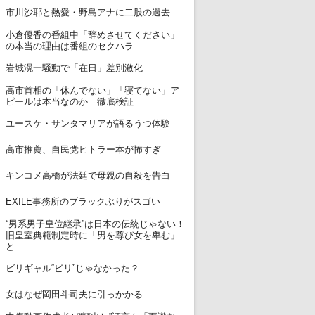
7
市川沙耶と熱愛・野島アナに二股の過去
小倉優香の番組中「辞めさせてください」
8
の本当の理由は番組のセクハラ
9
岩城滉一騒動で「在日」差別激化
高市首相の「休んでない」「寝てない」ア
10
ピールは本当なのか 徹底検証
11
ユースケ・サンタマリアが語るうつ体験
12
高市推薦、自民党ヒトラー本が怖すぎ
13
キンコメ高橋が法廷で母親の自殺を告白
14
EXILE事務所のブラックぶりがスゴい
“男系男子皇位継承”は日本の伝統じゃない！
15
旧皇室典範制定時に「男を尊び女を卑む」
と
16
ビリギャル“ビリ”じゃなかった？
17
女はなぜ岡田斗司夫に引っかかる