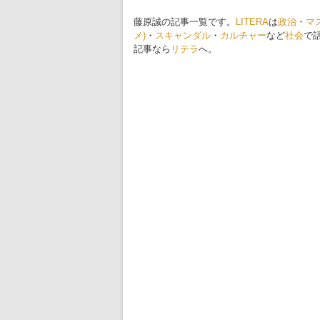
藤原誠の記事一覧です。
LITERA
は
政治
・
マ
メ)
・
スキャンダル
・
カルチャー
など
社会
で
記事なら
リテラ
へ。