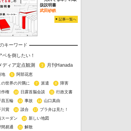
扱説明書
武田砂鉄
記事一覧へ
のキーワード
アベを倒したい！
メディア定点観測
月刊Hanada
3
築地
阿部花恵
5
この世界の片隅に
派遣
障害
7
8
著作権
日露首脳会談
行政文書
10
11
平昌五輪
事故
山口真由
13
14
芥川賞
談合
ブラ弁は見た！
16
17
南スーダン
新しい地図
19
野間易通
解散
21