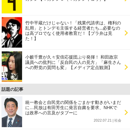
竹中平蔵だけじゃない！「残業代請求は、権利の
乱用」とトンデモ主張する経営者たち...必要なの
は高プロでなく使用者教育だ！【ブラ弁は見
た！】
小籔千豊が久々安倍応援団ぶり発揮！ 和田政宗
議員への批判に「反自民の人の見方」「麻生さん
への野党の質問も変」【メディア定点観測】
話題の記事
統一教会と自民党の関係をごまかす動きがいまだ
に…民放は有田芳生に発言自粛を要求、NHKで
は政界への言及がタブーに
2022.07.21 | 社会