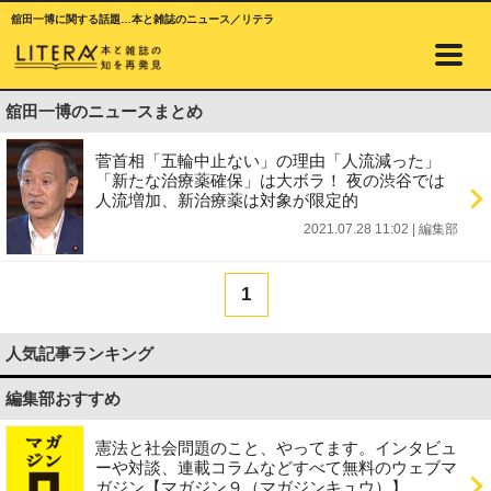
舘田一博に関する話題…本と雑誌のニュース／リテラ
舘田一博のニュースまとめ
菅首相「五輪中止ない」の理由「人流減った」
「新たな治療薬確保」は大ボラ！ 夜の渋谷では
人流増加、新治療薬は対象が限定的
2021.07.28 11:02
|
編集部
1
人気記事ランキング
編集部おすすめ
憲法と社会問題のこと、やってます。インタビュ
ーや対談、連載コラムなどすべて無料のウェブマ
ガジン【マガジン９（マガジンキュウ）】