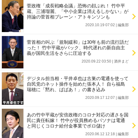
菅政権「成長戦略会議」恐怖の顔ぶれ！ 竹中平
蔵、三浦瑠麗、「中小企業は消えるしかない」が
持論の菅首相ブレーン・アトキンソンも
2020.10.19 07:02
|
編集部
菅首相の叫ぶ「規制緩和」は30年も前の流行語だ
った！ 竹中平蔵がバック、時代遅れの新自由主
義が国民生活をさらに圧迫する
2020.09.22 03:50
|
酒井まど
デジタル担当相・平井卓也は古巣の電通を使って
自民党のネット操作を始めた張本人！ 自ら福島
瑞穂に「黙れ、ばばあ！」の書き込み
2020.09.17 12:07
|
編集部
あの竹中平蔵が安倍政権のコロナ対応の遅さを国
民に責任転嫁！ 竹中が役員務めるパソナは電通
と同じくコロナ給付金事業でボロ儲け
2020.06.12 12:18
|
編集部