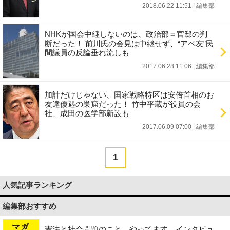
2018.06.22 11:51
|
編集部
NHKが国会中継しないのは、政治部＝官邸の判
断だった！ 前川氏の会見は中継せず、“アベ友”民
間議員の反論垂れ流しも
2017.06.28 11:06
|
編集部
加計だけじゃない、国家戦略特区は安倍首相のお
友達優遇の巣窟だった！ 竹中平蔵が役員の会
社、成田の医学部新設も
2017.06.09 07:00
|
編集部
1
人気記事ランキング
編集部おすすめ
憲法と社会問題のこと、やってます。インタビュ