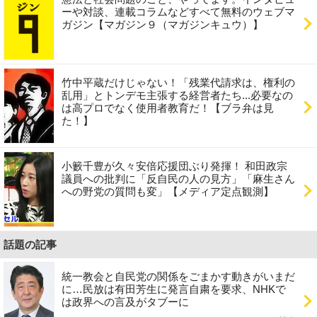
ーや対談、連載コラムなどすべて無料のウェブマ
ガジン【マガジン９（マガジンキュウ）】
竹中平蔵だけじゃない！「残業代請求は、権利の
乱用」とトンデモ主張する経営者たち...必要なの
は高プロでなく使用者教育だ！【ブラ弁は見
た！】
小籔千豊が久々安倍応援団ぶり発揮！ 和田政宗
議員への批判に「反自民の人の見方」「麻生さん
への野党の質問も変」【メディア定点観測】
話題の記事
統一教会と自民党の関係をごまかす動きがいまだ
に…民放は有田芳生に発言自粛を要求、NHKで
は政界への言及がタブーに