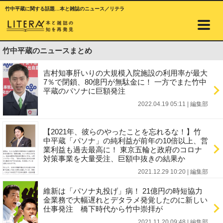
竹中平蔵に関する話題…本と雑誌のニュース／リテラ
竹中平蔵のニュースまとめ
吉村知事肝いりの大規模入院施設の利用率が最大
7％で閉鎖、80億円が無駄金に！ 一方でまた竹中
平蔵のパソナに巨額発注
2022.04.19 05:11
|
編集部
【2021年、彼らのやったことを忘れるな！】竹
中平蔵「パソナ」の純利益が前年の10倍以上、営
業利益も過去最高に！ 東京五輪と政府のコロナ
対策事業を大量受注、巨額中抜きの結果か
2021.12.29 10:20
|
編集部
維新は「パソナ丸投げ」病！ 21億円の時短協力
金業務で大幅遅れとデタラメ発覚したのに新しい
仕事発注 橋下時代から竹中崇拝が
2021.11.20 09:48
|
編集部