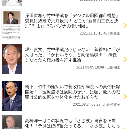
岸田首相が竹中平蔵を「デジタル田園都市構想」
委員に抜擢で批判殺到！ どこが”新自由主義と決
別”？ またぞろパソナの食い物に
2021.11.10 10:40
|
編集部
堀江貴文、竹中平蔵だけじゃない 菅首相に「が
んばった」「かわいそう」と同情論噴出！ 辞任
したとたん権力者を許す世論
2021.09.05 10:09
|
田部翔太
橋下、竹中の露払いで菅政権が病院への責任転嫁
開始！「医療崩壊は病院のせい」は嘘、最大の戦
犯は公的医療を弱体化させたお前らだ
2021.08.24 09:28
|
水井多賀子
高橋洋一はこの状況でも「さざ波」発言を正当
化！「予測はほぼ当たってる」「さざ波よりちっ