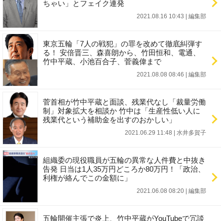
ちゃい」とフェイク連発
2021.08.16 10:43
|
編集部
東京五輪「7人の戦犯」の罪を改めて徹底糾弾す
る！ 安倍晋三、森喜朗から、竹田恒和、電通、
竹中平蔵、小池百合子、菅義偉まで
2021.08.08 08:46
|
編集部
菅首相が竹中平蔵と面談、残業代なし「裁量労働
制」対象拡大を相談か 竹中は「生産性低い人に
残業代という補助金を出すのおかしい」
2021.06.29 11:48
|
水井多賀子
組織委の現役職員が五輪の異常な人件費と中抜き
告発 日当は1人35万円どころか80万円！「政治、
利権が絡んでこの金額に」
2021.06.08 08:20
|
編集部
五輪開催主張で炎上、竹中平蔵がYouTubeで冗談