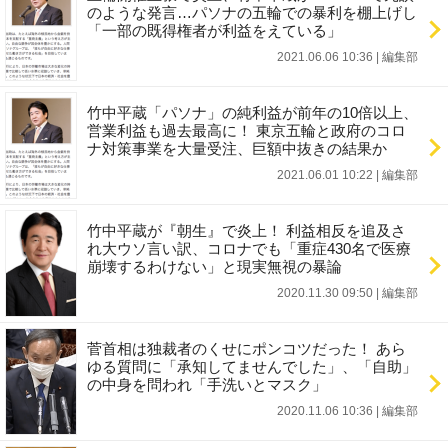
のような発言…パソナの五輪での暴利を棚上げし
「一部の既得権者が利益をえている」
2021.06.06 10:36
|
編集部
竹中平蔵「パソナ」の純利益が前年の10倍以上、
営業利益も過去最高に！ 東京五輪と政府のコロ
ナ対策事業を大量受注、巨額中抜きの結果か
2021.06.01 10:22
|
編集部
竹中平蔵が『朝生』で炎上！ 利益相反を追及さ
れ大ウソ言い訳、コロナでも「重症430名で医療
崩壊するわけない」と現実無視の暴論
2020.11.30 09:50
|
編集部
菅首相は独裁者のくせにポンコツだった！ あら
ゆる質問に「承知してませんでした」、「自助」
の中身を問われ「手洗いとマスク」
2020.11.06 10:36
|
編集部