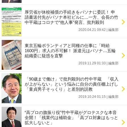
厚労省が休校補償の手続きをパソナに委託！ 申
請書送付先がパソナ本社ビルに…一方、会長の竹
中平蔵はコロナで“他人事”発言、批判殺到
2020.04.21 09:42
|
編集部
東京五輪ボランティアと同種の仕事に「時給
1600円」求人の不可解！ 派遣元はパソナ…五輪
組織委に疑惑を直撃
2019.11.29 01:33
|
編集部
「90歳まで働け」で批判殺到の竹中平蔵 「収入
が上がらない」という悩みに自分の責任棚上げし
「童貞男子そっくり」と差別的説教
2019.10.24 01:15
|
編集部
“高プロの旗振り役”竹中平蔵がグロテスクな本音
全開！「残業代は補助金」「高プロ対象はもっと
拡大しないと」