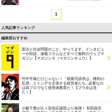
1
人気記事ランキング
編集部おすすめ
憲法と社会問題のこと、やってます。インタビュ
ーや対談、連載コラムなどすべて無料のウェブマ
ガジン【マガジン９（マガジンキュウ）】
竹中平蔵だけじゃない！「残業代請求は、権利の
乱用」とトンデモ主張する経営者たち...必要なの
は高プロでなく使用者教育だ！【ブラ弁は見
た！】
小籔千豊が久々安倍応援団ぶり発揮！ 和田政宗