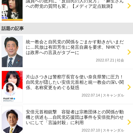
議員への批判に「反自民の人の見方」「麻生さん
への野党の質問も変」【メディア定点観測】
話題の記事
統一教会と自民党の関係をごまかす動きがいまだ
に…民放は有田芳生に発言自粛を要求、NHKで
は政界への言及がタブーに
2022.07.21 | 社会
片山さつきは警察庁長官を使い奈良県警に圧力！
自民党が隠したい安倍元首相と統一教会の深い関
係、名称変更をめぐる疑惑
2022.07.14 | スキャンダル
安倍元首相銃撃 容疑者は宗教団体との関係が動
機と供述も…自民党応援団は事件を安倍批判のせ
いにして「言論封殺」に利用
2022.07.10 | スキャンダル