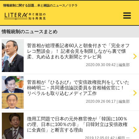
情報統制に関する話題…本と雑誌のニュース／リテラ
情報統制のニュースまとめ
菅首相が総理番記者60人と朝食付きで「完全オフ
レコ懇談会」！ 記者会見を制限しながら裏で懐
柔、丸め込まれる大新聞とテレビ局
2020.09.30 09:42
|
編集部
菅首相が『ひるおび』で安倍政権批判をしていた
柿崎明二・共同通信論説委員を首相補佐官に！
リベラルも取り込むメディア工作
2020.09.26 06:17
|
編集部
徴用工問題で日本の元外務官僚が「韓国に100％
の理、日本に100％の非」「日韓対立は安倍政権
に全責任」と断言する理由
2019.12.05 01:42
|
横田 一