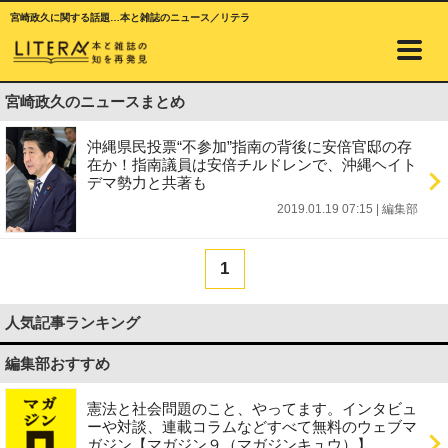
宮崎政久に関する話題…本と雑誌のニュース／リテラ
宮崎政久のニュースまとめ
沖縄県民投票“不参加”指南の背後に安倍官邸の存
在か！指南議員は安倍チルドレンで、沖縄ヘイト
デマ勢力と共著も
2019.01.19 07:15
|
編集部
1
人気記事ランキング
編集部おすすめ
憲法と社会問題のこと、やってます。インタビュ
ーや対談、連載コラムなどすべて無料のウェブマ
ガジン【マガジン９（マガジンキュウ）】