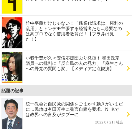
竹中平蔵だけじゃない！「残業代請求は、権利の
乱用」とトンデモ主張する経営者たち...必要なの
は高プロでなく使用者教育だ！【ブラ弁は見
た！】
小籔千豊が久々安倍応援団ぶり発揮！ 和田政宗
議員への批判に「反自民の人の見方」「麻生さん
への野党の質問も変」【メディア定点観測】
話題の記事
統一教会と自民党の関係をごまかす動きがいまだ
に…民放は有田芳生に発言自粛を要求、NHKで
は政界への言及がタブーに
2022.07.21 | 社会