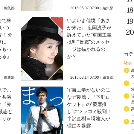
0
｜
編集部
2016.05.07 07:00
｜
編集部
会で林
いよいよ佳境『あさ
『いつ
が来た』 広岡浅子が
！ 介
訴えていた“軍国主義
定に
批判”“反戦”のメッセ
らもっ
ージは描かれるの
カテ
ある」
か？
社会
1
0
｜
編集部
2016.03.14 07:00
｜
編集部
2
原で…
宇宙工学がないのに
3
と共演
なぜ慶應…『下町ロ
マ『赤
ケット』の“慶應推
4
談志と
し”にツッコミ殺到！
ぶりが
半沢直樹＝堺雅人が
5
理由を暴露