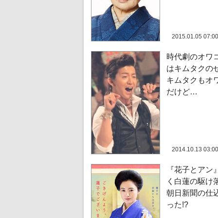
2015.01.05 07:0
時代劇のオワ
はキムタクのせ
キムタクもオ
だけど…
2014.10.13 03:0
『花子とアン
く白蓮の駆け
朝日新聞の仕
った!?