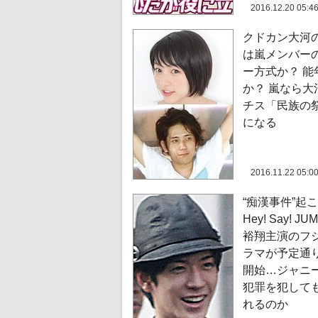
2016.12.20 05:4
クドカン大河
は嵐メンバー
ー方式か？ 能
か？ 嵐なら大
チス「民族の
になる
2016.11.22 05:0
“痴漢事件”起
Hey! Say! J
裕翔主演のフジ
ラマが予定通
開始…ジャニ
犯罪を犯して
れるのか