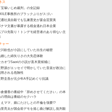
ネス
「宝塚いじめ裁判」の全記録
EXILE事務所のブラックぶりがスゴい
電通社員自殺でも弘兼憲史が宴会芸賛美
パナマ文書が暴露する税金逃れ日本企業
高プロ先取り！トンデモ経営者のあり得ない主
張
チャー
愛川欽也が小説にしていた出生の秘密
結婚した綿矢りさの大失恋体験
セカオワSaoriの小説が直木賞候補に
星野源がエッセイで明かしていた音楽が政治に
利用される危険性
東野圭吾が元少年A手記めぐり抗議
小倉優香の番組中「辞めさせてください」の本
当の理由は番組のセクハラ
りえママ、娘にたけしとの不倫を強要!?
山里亮太が国会前デモを捻じ曲げ解説し批判殺