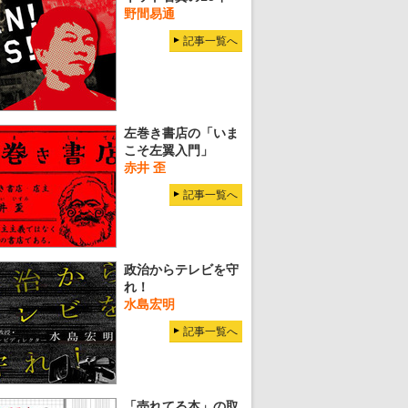
野間易通
記事一覧へ
左巻き書店の「いま
こそ左翼入門」
赤井 歪
記事一覧へ
政治からテレビを守
れ！
水島宏明
記事一覧へ
「売れてる本」の取