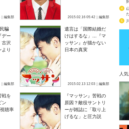
4
4
｜
編集部
2015.02.16 05:42
｜
編集部
5
国民騙
遺言は「国際結婚だ
『デー
けはするな」…『マ
・古沢
ッサン』が描かない
ンより
日本の真実
人気
1
｜
編集部
2015.02.13 12:03
｜
編集部
苦戦を
『マッサン』苦戦の
ピン
原因？敵役サントリ
で視聴率
ーが雑誌に「取り上
げるな」と圧力説