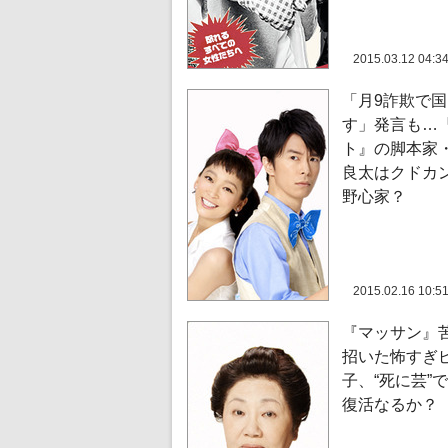
2015.03.12 04:3
「月9詐欺で
す」発言も…
ト』の脚本家
良太はクドカ
野心家？
2015.02.16 10:5
『マッサン』
招いた怖すぎ
子、“死に芸”
復活なるか？