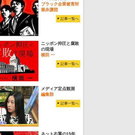
ブラック企業被害対
策弁護団
記事一覧へ
ニッポン抑圧と腐敗
の現場
横田 一
記事一覧へ
メディア定点観測
編集部
記事一覧へ
ネット右翼の15年