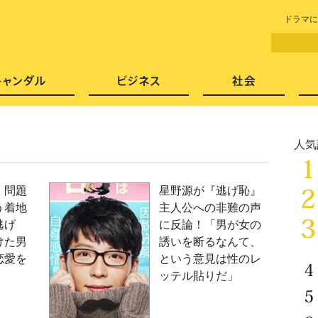
LITERA／リテラ 本と雑誌の
ドラマに
芸能・エンタメ
スキャンダル
ビジネ
人気
」問題
星野源が『逃げ恥』
う着地
主人公への非難の声
逃げ
に反論！「男が女の
けた男
誘いを断るなんて、
恋愛を
という意見は性のレ
ッテル貼りだ」