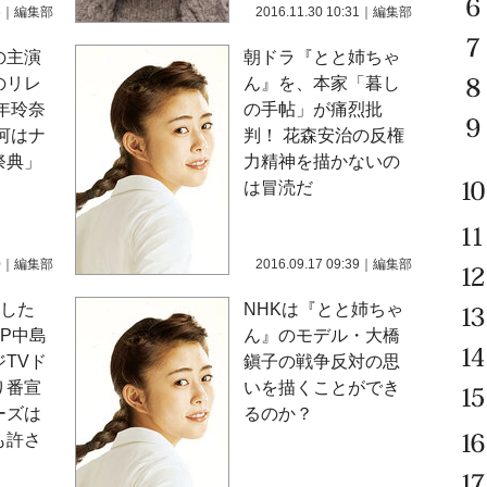
6
｜
編集部
2016.11.30 10:31
｜
編集部
の主演
朝ドラ『とと姉ちゃ
のリレ
ん』を、本家「暮し
年玲奈
の手帖」が痛烈批
河はナ
判！ 花森安治の反権
祭典」
力精神を描かないの
は冒涜だ
0
｜
編集部
2016.09.17 09:39
｜
編集部
こした
NHKは『とと姉ちゃ
UMP中島
ん』のモデル・大橋
TVド
鎭子の戦争反対の思
り番宣
いを描くことができ
ーズは
るのか？
も許さ