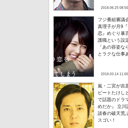
2016.06.25 08:5
フジ番組審議
真理子が月9
恋』めぐり暴言
護職という設
「あの容姿な
とラクな仕事
2016.03.14 11:0
嵐・二宮が吉
ビートたけし
で話題のドラ
めだか』 立川
談春の破天荒
スゴい！