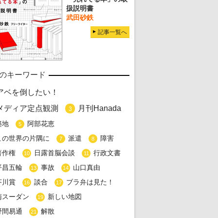
扱説明書
武田砂鉄
記事一覧へ
のキーワード
アベを倒したい！
メディア定点観測
月刊Hanada
3
築地
阿部花恵
5
この世界の片隅に
派遣
障害
7
8
著作権
日露首脳会談
行政文書
10
11
平昌五輪
事故
山口真由
13
14
芥川賞
談合
ブラ弁は見た！
16
17
南スーダン
新しい地図
19
野間易通
解散
21