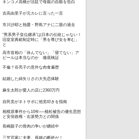
6
キンコメ高橋が法廷で母親の自殺を告白
7
吉高由里子が元カレに言った一言
8
市川沙耶と熱愛・野島アナに二股の過去
“男系男子皇位継承”は日本の伝統じゃない！
9
旧皇室典範制定時に「男を尊び女を卑む」
と
高市首相の「休んでない」「寝てない」ア
10
ピールは本当なのか 徹底検証
11
不倫？谷亮子の意外な肉食遍歴
12
結婚した綿矢りさの大失恋体験
13
麻生太郎が愛人の店に2360万円
14
自民党がネトサポに他党叩きを指南
相模原事件から10年──植松被告の優生思想
15
と安倍政権・右派勢力との関係
16
長嶋親子の骨肉の争いが継続中
17
三笠宮家に夫妻、母娘の断絶が！