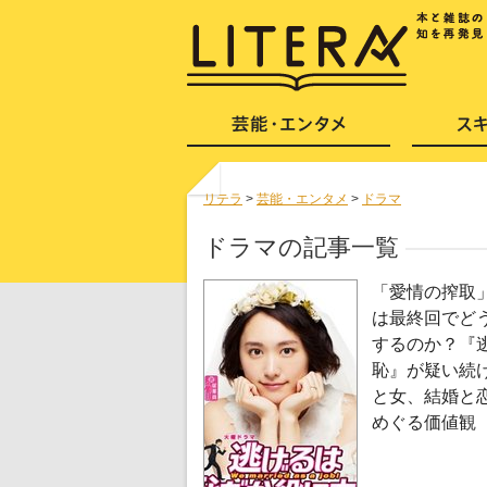
リテラ
>
芸能・エンタメ
>
ドラマ
ドラマの記事一覧
「愛情の搾取
は最終回でど
するのか？『
恥』が疑い続
と女、結婚と
めぐる価値観