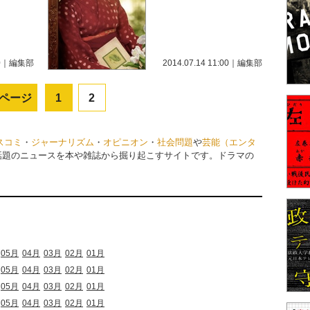
0
｜
編集部
2014.07.14 11:00
｜
編集部
ページ
1
2
スコミ
・
ジャーナリズム
・
オピニオン
・
社会問題
や
芸能（エンタ
話題のニュースを本や雑誌から掘り起こすサイトです。ドラマの
05月
04月
03月
02月
01月
05月
04月
03月
02月
01月
05月
04月
03月
02月
01月
05月
04月
03月
02月
01月