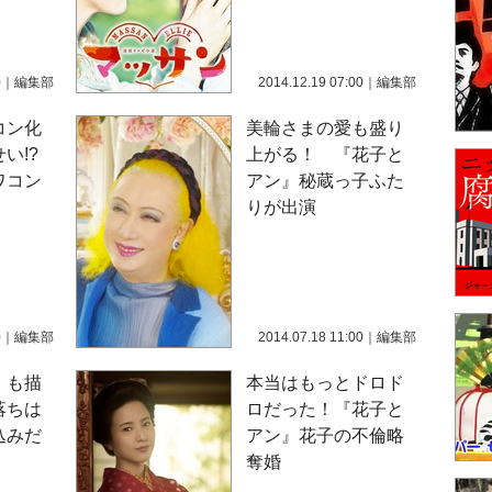
0
｜
編集部
2014.12.19 07:00
｜
編集部
コン化
美輪さまの愛も盛り
い!?
上がる！ 『花子と
ワコン
アン』秘蔵っ子ふた
りが出演
0
｜
編集部
2014.07.18 11:00
｜
編集部
』も描
本当はもっとドロド
落ちは
ロだった！『花子と
込みだ
アン』花子の不倫略
奪婚