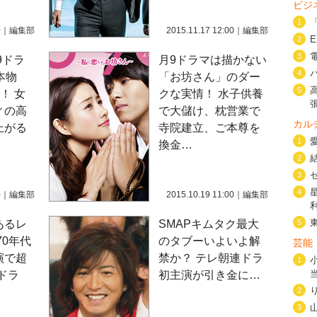
ビジ
1
0
｜
編集部
2015.11.17 12:00
｜
編集部
2
3
9ドラ
月9ドラマは描かない
4
本物
「お坊さん」のダー
5
！ 女
クな実情！ 水子供養
ィの高
で大儲け、枕営業で
カル
上がる
寺院建立、ご本尊を
1
換金…
2
3
4
0
｜
編集部
2015.10.19 11:00
｜
編集部
あるレ
SMAPキムタク最大
5
70年代
のタブーいよいよ解
芸能
演で超
禁か？ テレ朝連ドラ
1
ドラ
初主演が引き金に…
2
3