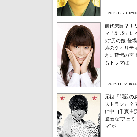
2015.12.28 02:0
前代未聞？ 月
マ『5→9』に
の“男の娘”登場
装のクオリテ
さに驚愕の声
もドラマは…
2015.11.02 08:0
元祖『問題の
ストラン』？ 
に中山千夏主
過激な“フェミ
マ”が