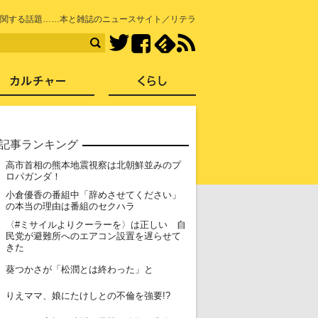
知を再発見
関する話題……本と雑誌のニュースサイト／リテラ
Facebook
feedly
RSS
Twitter
ス
社会
カルチャー
くらし
記事ランキング
高市首相の熊本地震視察は北朝鮮並みのプ
1
ロパガンダ！
小倉優香の番組中「辞めさせてください」
2
の本当の理由は番組のセクハラ
〈#ミサイルよりクーラーを〉は正しい 自
3
民党が避難所へのエアコン設置を遅らせて
きた
4
葵つかさが「松潤とは終わった」と
5
りえママ、娘にたけしとの不倫を強要!?