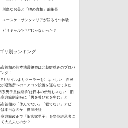
18
川島なお美と「噂の真相」編集長
19
ユースケ・サンタマリアが語るうつ体験
20
ビリギャル“ビリ”じゃなかった？
ゴリ別ランキング
高市首相の熊本地震視察は北朝鮮並みのプロパ
ガンダ！
〈#ミサイルよりクーラーを〉は正しい 自民
党が避難所へのエアコン設置を遅らせてきた
“男系男子皇位継承”は日本の伝統じゃない！旧
皇室典範制定時に「男を尊び女を卑む」と
高市首相の「休んでない」「寝てない」アピー
ルは本当なのか 徹底検証
皇室典範改正で「旧宮家男子」を皇位継承者に
して大丈夫なのか？