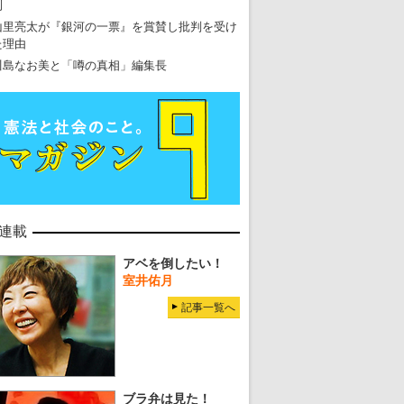
到
山里亮太が『銀河の一票』を賞賛し批判を受け
た理由
川島なお美と「噂の真相」編集長
連載
アベを倒したい！
室井佑月
記事一覧へ
ブラ弁は見た！