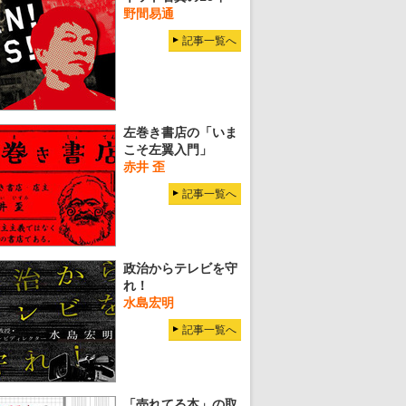
野間易通
記事一覧へ
左巻き書店の「いま
こそ左翼入門」
赤井 歪
記事一覧へ
政治からテレビを守
れ！
水島宏明
記事一覧へ
「売れてる本」の取