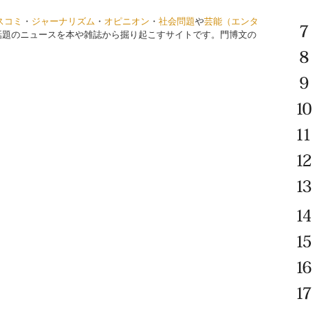
スコミ
・
ジャーナリズム
・
オピニオン
・
社会問題
や
芸能（エンタ
話題のニュースを本や雑誌から掘り起こすサイトです。門博文の