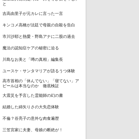
と
7
吉高由里子が元カレに言った一言
8
キンコメ高橋が法廷で母親の自殺を告白
9
市川沙耶と熱愛・野島アナに二股の過去
10
魔法の認知症ケアの秘密に迫る
11
川島なお美と「噂の真相」編集長
12
ユースケ・サンタマリアが語るうつ体験
高市首相の「休んでない」「寝てない」ア
13
ピールは本当なのか 徹底検証
14
大震災を予言した霊能師の幻の書
15
結婚した綿矢りさの大失恋体験
16
不倫？谷亮子の意外な肉食遍歴
17
三笠宮家に夫妻、母娘の断絶が！