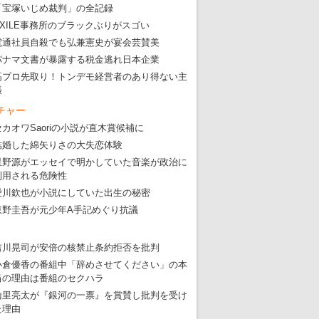
「宝塚いじめ裁判」の全記録
EXILE事務所のブラックぶりがスゴい
電通社員自殺でも弘兼憲史が宴会芸賛美
パナマ文書が暴露する税金逃れ日本企業
高プロ先取り！トンデモ経営者のあり得ない主
張
チャー
セカオワSaoriの小説が直木賞候補に
結婚した綿矢りさの大失恋体験
星野源がエッセイで明かしていた音楽が政治に
利用される危険性
愛川欽也が小説にしていた出生の秘密
東野圭吾が元少年A手記めぐり抗議
吉川晃司が安倍の核禁止条約拒否を批判
小倉優香の番組中「辞めさせてください」の本
当の理由は番組のセクハラ
山里亮太が『銀河の一票』を賞賛し批判を受け
た理由