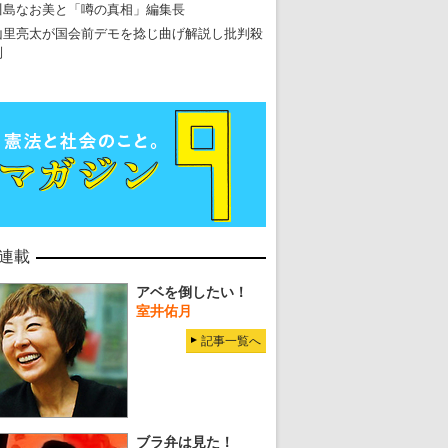
川島なお美と「噂の真相」編集長
山里亮太が国会前デモを捻じ曲げ解説し批判殺
到
連載
アベを倒したい！
室井佑月
記事一覧へ
ブラ弁は見た！