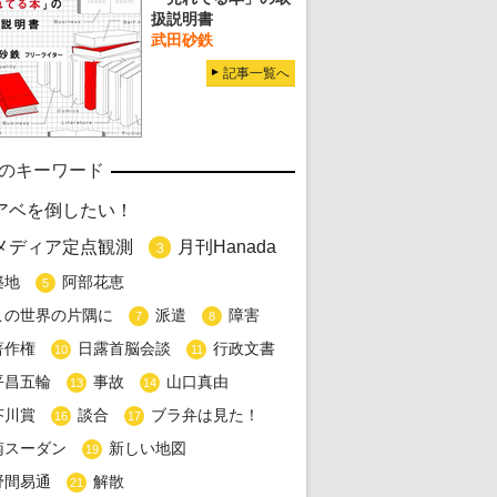
扱説明書
武田砂鉄
記事一覧へ
のキーワード
アベを倒したい！
メディア定点観測
月刊Hanada
3
築地
阿部花恵
5
この世界の片隅に
派遣
障害
7
8
著作権
日露首脳会談
行政文書
10
11
平昌五輪
事故
山口真由
13
14
芥川賞
談合
ブラ弁は見た！
16
17
南スーダン
新しい地図
19
野間易通
解散
21