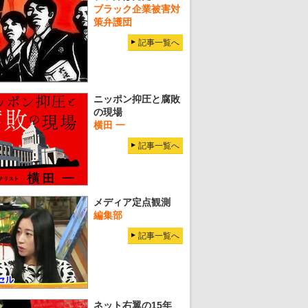
ブラック企業被害対
策弁護団
記事一覧へ
ニッポン抑圧と腐敗
の現場
横田 一
記事一覧へ
メディア定点観測
編集部
記事一覧へ
ネット右翼の15年