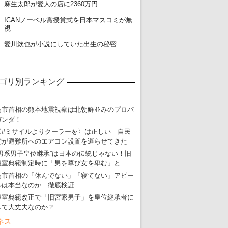
18
麻生太郎が愛人の店に2360万円
ICANノーベル賞授賞式を日本マスコミが無
19
視
20
愛川欽也が小説にしていた出生の秘密
ゴリ別ランキング
高市首相の熊本地震視察は北朝鮮並みのプロパ
ガンダ！
〈#ミサイルよりクーラーを〉は正しい 自民
党が避難所へのエアコン設置を遅らせてきた
“男系男子皇位継承”は日本の伝統じゃない！旧
皇室典範制定時に「男を尊び女を卑む」と
高市首相の「休んでない」「寝てない」アピー
ルは本当なのか 徹底検証
皇室典範改正で「旧宮家男子」を皇位継承者に
して大丈夫なのか？
ネス