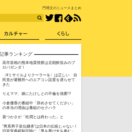
知を再発見
門博文のニュースまとめ
Facebook
feedly
RSS
Twitter
ス
社会
カルチャー
くらし
記事ランキング
高市首相の熊本地震視察は北朝鮮並みのプ
1
ロパガンダ！
〈#ミサイルよりクーラーを〉は正しい 自
2
民党が避難所へのエアコン設置を遅らせて
きた
3
りえママ、娘にたけしとの不倫を強要!?
小倉優香の番組中「辞めさせてください」
4
の本当の理由は番組のセクハラ
5
葵つかさが「松潤とは終わった」と
“男系男子皇位継承”は日本の伝統じゃない！
6
旧皇室典範制定時に「男を尊び女を卑む」