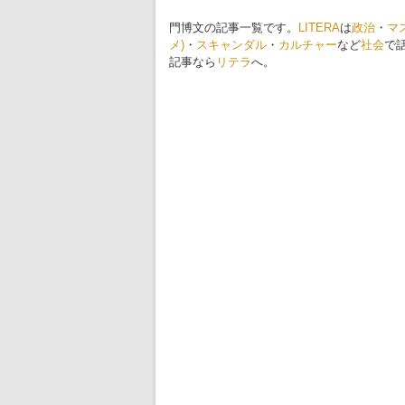
門博文の記事一覧です。
LITERA
は
政治
・
マ
メ)
・
スキャンダル
・
カルチャー
など
社会
で
記事なら
リテラ
へ。