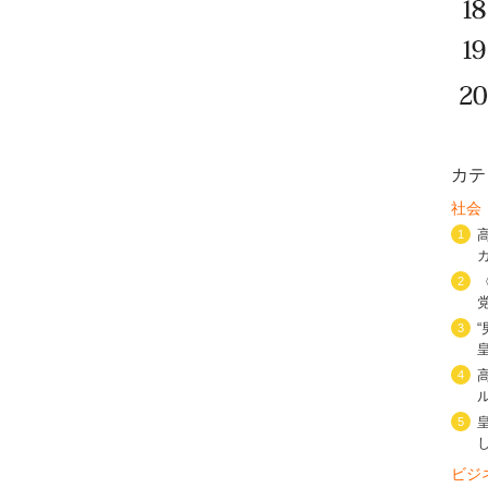
カテ
社会
1
2
3
4
5
ビジ