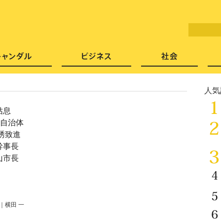
LITERA／リテラ 本と雑誌の
芸能・エンタメ
スキャンダル
ビジネ
人気
姑息
”自治体
誘致進
幹事長
山市長
｜
横田 一