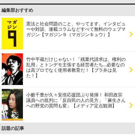
編集部おすすめ
憲法と社会問題のこと、やってます。インタビュ
ーや対談、連載コラムなどすべて無料のウェブマ
ガジン【マガジン９（マガジンキュウ）】
竹中平蔵だけじゃない！「残業代請求は、権利の
乱用」とトンデモ主張する経営者たち...必要なの
は高プロでなく使用者教育だ！【ブラ弁は見
た！】
小籔千豊が久々安倍応援団ぶり発揮！ 和田政宗
議員への批判に「反自民の人の見方」「麻生さん
への野党の質問も変」【メディア定点観測】
話題の記事