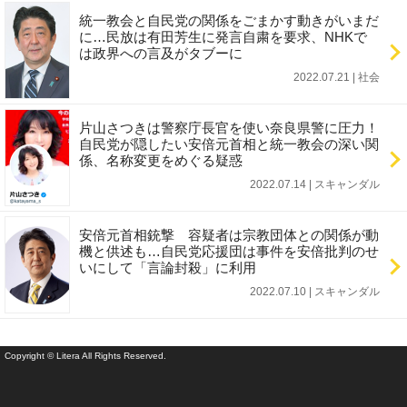
統一教会と自民党の関係をごまかす動きがいまだ
に…民放は有田芳生に発言自粛を要求、NHKで
は政界への言及がタブーに
2022.07.21 | 社会
片山さつきは警察庁長官を使い奈良県警に圧力！
自民党が隠したい安倍元首相と統一教会の深い関
係、名称変更をめぐる疑惑
2022.07.14 | スキャンダル
安倍元首相銃撃 容疑者は宗教団体との関係が動
機と供述も…自民党応援団は事件を安倍批判のせ
いにして「言論封殺」に利用
2022.07.10 | スキャンダル
Copyright © Litera All Rights Reserved.