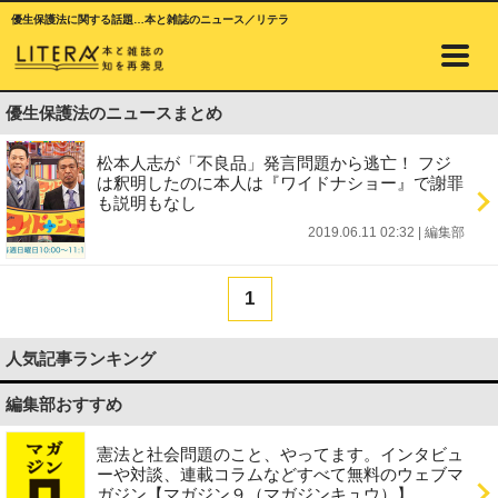
優生保護法に関する話題…本と雑誌のニュース／リテラ
優生保護法のニュースまとめ
松本人志が「不良品」発言問題から逃亡！ フジ
は釈明したのに本人は『ワイドナショー』で謝罪
も説明もなし
2019.06.11 02:32
|
編集部
1
人気記事ランキング
編集部おすすめ
憲法と社会問題のこと、やってます。インタビュ
ーや対談、連載コラムなどすべて無料のウェブマ
ガジン【マガジン９（マガジンキュウ）】