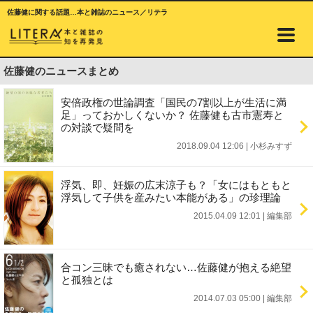
佐藤健に関する話題…本と雑誌のニュース／リテラ
佐藤健のニュースまとめ
安倍政権の世論調査「国民の7割以上が生活に満
足」っておかしくないか？ 佐藤健も古市憲寿と
の対談で疑問を
2018.09.04 12:06
|
小杉みすず
浮気、即、妊娠の広末涼子も？「女にはもともと
浮気して子供を産みたい本能がある」の珍理論
2015.04.09 12:01
|
編集部
合コン三昧でも癒されない…佐藤健が抱える絶望
と孤独とは
2014.07.03 05:00
|
編集部