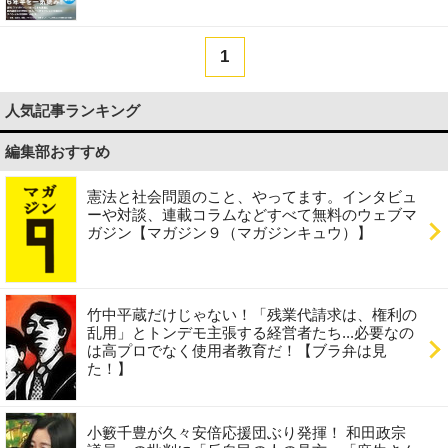
1
人気記事ランキング
編集部おすすめ
憲法と社会問題のこと、やってます。インタビュ
ーや対談、連載コラムなどすべて無料のウェブマ
ガジン【マガジン９（マガジンキュウ）】
竹中平蔵だけじゃない！「残業代請求は、権利の
乱用」とトンデモ主張する経営者たち...必要なの
は高プロでなく使用者教育だ！【ブラ弁は見
た！】
小籔千豊が久々安倍応援団ぶり発揮！ 和田政宗