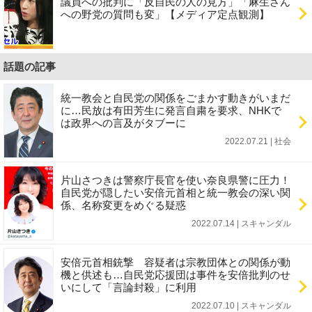
議員への批判に「反自民の人の見方」「麻生さん
への野党の質問も変」【メディア定点観測】
話題の記事
統一教会と自民党の関係をごまかす動きがいまだ
に…民放は有田芳生に発言自粛を要求、NHKで
は政界への言及がタブーに
2022.07.21 | 社会
片山さつきは警察庁長官を使い奈良県警に圧力！
自民党が隠したい安倍元首相と統一教会の深い関
係、名称変更をめぐる疑惑
2022.07.14 | スキャンダル
安倍元首相銃撃 容疑者は宗教団体との関係が動
機と供述も…自民党応援団は事件を安倍批判のせ
いにして「言論封殺」に利用
2022.07.10 | スキャンダル