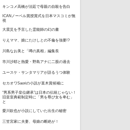
7
キンコメ高橋が法廷で母親の自殺を告白
ICANノーベル賞授賞式を日本マスコミが無
8
視
9
大震災を予言した霊能師の幻の書
10
りえママ、娘にたけしとの不倫を強要!?
11
川島なお美と「噂の真相」編集長
12
市川沙耶と熱愛・野島アナに二股の過去
13
ユースケ・サンタマリアが語るうつ体験
14
セカオワSaoriの小説が直木賞候補に
“男系男子皇位継承”は日本の伝統じゃない！
15
旧皇室典範制定時に「男を尊び女を卑む」
と
16
愛川欽也が小説にしていた出生の秘密
17
三笠宮家に夫妻、母娘の断絶が！