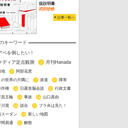
扱説明書
武田砂鉄
記事一覧へ
のキーワード
アベを倒したい！
メディア定点観測
月刊Hanada
3
築地
阿部花恵
5
この世界の片隅に
派遣
障害
7
8
著作権
日露首脳会談
行政文書
10
11
平昌五輪
事故
山口真由
13
14
芥川賞
談合
ブラ弁は見た！
16
17
南スーダン
新しい地図
19
野間易通
解散
21