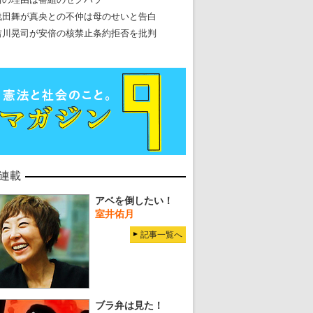
浅田舞が真央との不仲は母のせいと告白
吉川晃司が安倍の核禁止条約拒否を批判
連載
アベを倒したい！
室井佑月
記事一覧へ
ブラ弁は見た！