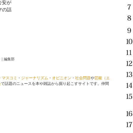
公安が
マの話
0
｜
編集部
・
マスコミ
・
ジャーナリズム
・
オピニオン
・
社会問題
や
芸能（エ
会
で話題のニュースを本や雑誌から掘り起こすサイトです。仲間