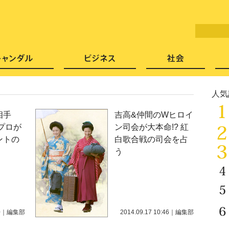
LITERA／リテラ 本と雑誌の
芸能・エンタメ
スキャンダル
ビジネ
人気
相手
吉高&仲間のWヒロイ
プロが
ン司会が大本命!? 紅
ントの
白歌合戦の司会を占
う
0
｜
編集部
2014.09.17 10:46
｜
編集部