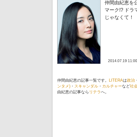
仲間由紀恵を
マーク!? ドラ
じゃなくて！
2014.07.19 11:0
仲間由紀恵の記事一覧です。
LITERA
は
政治
ンタメ)
・
スキャンダル
・
カルチャー
など
社
由紀恵の記事なら
リテラ
へ。