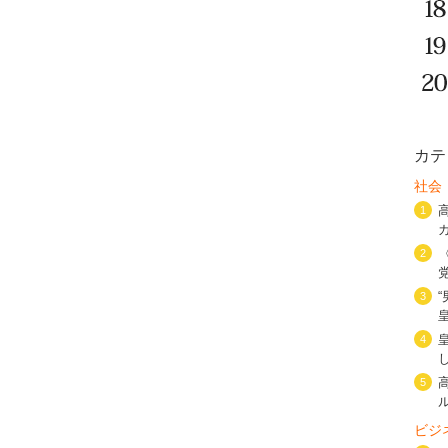
カテ
社会
1
2
3
4
5
ビジ