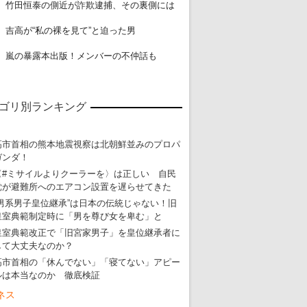
18
竹田恒泰の側近が詐欺逮捕、その裏側には
19
吉高が“私の裸を見て”と迫った男
20
嵐の暴露本出版！メンバーの不仲話も
ゴリ別ランキング
高市首相の熊本地震視察は北朝鮮並みのプロパ
ガンダ！
〈#ミサイルよりクーラーを〉は正しい 自民
党が避難所へのエアコン設置を遅らせてきた
“男系男子皇位継承”は日本の伝統じゃない！旧
皇室典範制定時に「男を尊び女を卑む」と
皇室典範改正で「旧宮家男子」を皇位継承者に
して大丈夫なのか？
高市首相の「休んでない」「寝てない」アピー
ルは本当なのか 徹底検証
ネス