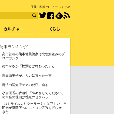
知を再発見
仲間由紀恵のニュースまとめ
Facebook
feedly
RSS
Twitter
ス
社会
カルチャー
くらし
記事ランキング
高市首相の熊本地震視察は北朝鮮並みのプ
1
ロパガンダ！
2
葵つかさが「松潤とは終わった」と
3
吉高由里子が元カレに言った一言
4
魔法の認知症ケアの秘密に迫る
小倉優香の番組中「辞めさせてください」
5
の本当の理由は番組のセクハラ
〈#ミサイルよりクーラーを〉は正しい 自
6
民党が避難所へのエアコン設置を遅らせて
きた