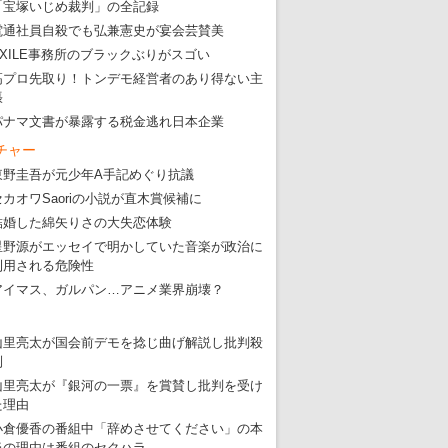
「宝塚いじめ裁判」の全記録
電通社員自殺でも弘兼憲史が宴会芸賛美
EXILE事務所のブラックぶりがスゴい
高プロ先取り！トンデモ経営者のあり得ない主
張
パナマ文書が暴露する税金逃れ日本企業
チャー
東野圭吾が元少年A手記めぐり抗議
セカオワSaoriの小説が直木賞候補に
結婚した綿矢りさの大失恋体験
星野源がエッセイで明かしていた音楽が政治に
利用される危険性
アイマス、ガルパン…アニメ業界崩壊？
山里亮太が国会前デモを捻じ曲げ解説し批判殺
到
山里亮太が『銀河の一票』を賞賛し批判を受け
た理由
小倉優香の番組中「辞めさせてください」の本
当の理由は番組のセクハラ