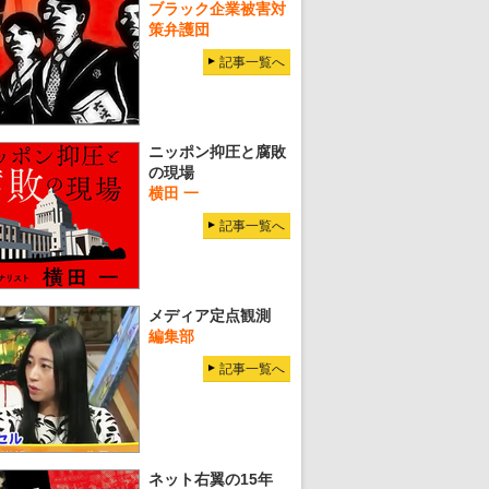
ブラック企業被害対
策弁護団
記事一覧へ
ニッポン抑圧と腐敗
の現場
横田 一
記事一覧へ
メディア定点観測
編集部
記事一覧へ
ネット右翼の15年