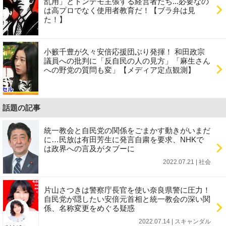
乱用」とトンデモ主張する経営者たち...必要なの
は高プロでなく使用者教育だ！【ブラ弁は見
た！】
小籔千豊が久々安倍応援団ぶり発揮！ 和田政宗
議員への批判に「反自民の人の見方」「麻生さん
への野党の質問も変」【メディア定点観測】
話題の記事
統一教会と自民党の関係をごまかす動きがいまだ
に…民放は有田芳生に発言自粛を要求、NHKで
は政界への言及がタブーに
2022.07.21 | 社会
片山さつきは警察庁長官を使い奈良県警に圧力！
自民党が隠したい安倍元首相と統一教会の深い関
係、名称変更をめぐる疑惑
2022.07.14 | スキャンダル