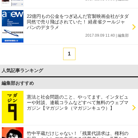
22億円もの公金をつぎ込んだ官製映画会社がタダ
同然で売り飛ばされていた！ 経産省クールジャ
パンのデタラメ
2017.09.09 11:40
|
編集部
1
人気記事ランキング
編集部おすすめ
憲法と社会問題のこと、やってます。インタビュ
ーや対談、連載コラムなどすべて無料のウェブマ
ガジン【マガジン９（マガジンキュウ）】
竹中平蔵だけじゃない！「残業代請求は、権利の