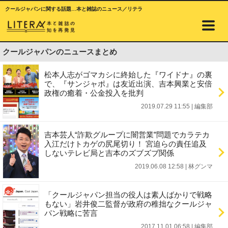
クールジャパンに関する話題…本と雑誌のニュース／リテラ
クールジャパンのニュースまとめ
松本人志がゴマカシに終始した『ワイドナ』の裏
で、『サンジャポ』は友近出演、吉本興業と安倍
政権の癒着・公金投入を批判
2019.07.29 11:55
|
編集部
吉本芸人“詐欺グループに闇営業”問題でカラテカ
入江だけトカゲの尻尾切り！ 宮迫らの責任追及
しないテレビ局と吉本のズブズブ関係
2019.06.08 12:58
|
林グンマ
「クールジャパン担当の役人は素人ばかりで戦略
もない」岩井俊二監督が政府の稚拙なクールジャ
パン戦略に苦言
2017.11.01 06:58
|
編集部