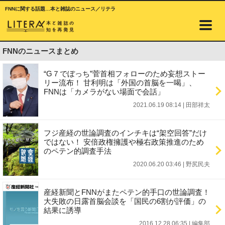
FNNに関する話題…本と雑誌のニュース／リテラ
FNNのニュースまとめ
“G７でぼっち”菅首相フォローのため妄想ストー
リー流布！ 甘利明は「外国の首脳を一喝」、
FNNは「カメラがない場面で会話」
2021.06.19 08:14
|
田部祥太
フジ産経の世論調査のインチキは“架空回答”だけ
ではない！ 安倍政権擁護や極右政策推進のため
のペテン的調査手法
2020.06.20 03:46
|
野尻民夫
産経新聞とFNNがまたペテン的手口の世論調査！
大失敗の日露首脳会談を「国民の6割が評価」の
結果に誘導
2016.12.28 06:35
|
編集部