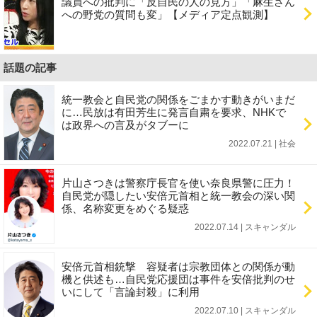
議員への批判に「反自民の人の見方」「麻生さん
への野党の質問も変」【メディア定点観測】
話題の記事
統一教会と自民党の関係をごまかす動きがいまだ
に…民放は有田芳生に発言自粛を要求、NHKで
は政界への言及がタブーに
2022.07.21 | 社会
片山さつきは警察庁長官を使い奈良県警に圧力！
自民党が隠したい安倍元首相と統一教会の深い関
係、名称変更をめぐる疑惑
2022.07.14 | スキャンダル
安倍元首相銃撃 容疑者は宗教団体との関係が動
機と供述も…自民党応援団は事件を安倍批判のせ
いにして「言論封殺」に利用
2022.07.10 | スキャンダル