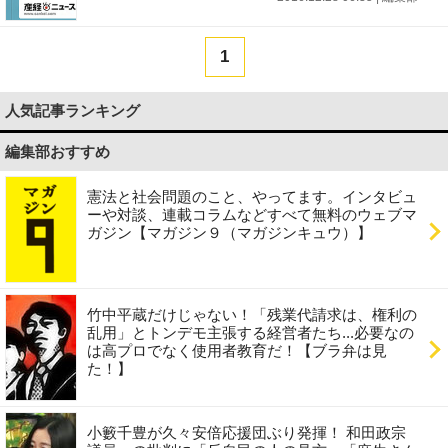
1
人気記事ランキング
編集部おすすめ
憲法と社会問題のこと、やってます。インタビュ
ーや対談、連載コラムなどすべて無料のウェブマ
ガジン【マガジン９（マガジンキュウ）】
竹中平蔵だけじゃない！「残業代請求は、権利の
乱用」とトンデモ主張する経営者たち...必要なの
は高プロでなく使用者教育だ！【ブラ弁は見
た！】
小籔千豊が久々安倍応援団ぶり発揮！ 和田政宗