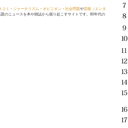
スコミ
・
ジャーナリズム
・
オピニオン
・
社会問題
や
芸能（エンタ
話題のニュースを本や雑誌から掘り起こすサイトです。80年代の