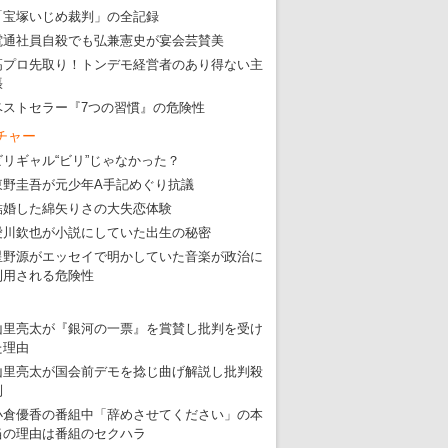
「宝塚いじめ裁判」の全記録
電通社員自殺でも弘兼憲史が宴会芸賛美
高プロ先取り！トンデモ経営者のあり得ない主
張
ベストセラー『7つの習慣』の危険性
チャー
ビリギャル“ビリ”じゃなかった？
東野圭吾が元少年A手記めぐり抗議
結婚した綿矢りさの大失恋体験
愛川欽也が小説にしていた出生の秘密
星野源がエッセイで明かしていた音楽が政治に
利用される危険性
山里亮太が『銀河の一票』を賞賛し批判を受け
た理由
山里亮太が国会前デモを捻じ曲げ解説し批判殺
到
小倉優香の番組中「辞めさせてください」の本
当の理由は番組のセクハラ