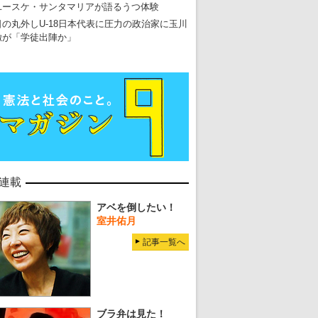
ユースケ・サンタマリアが語るうつ体験
日の丸外しU-18日本代表に圧力の政治家に玉川
徹が「学徒出陣か」
連載
アベを倒したい！
室井佑月
記事一覧へ
ブラ弁は見た！