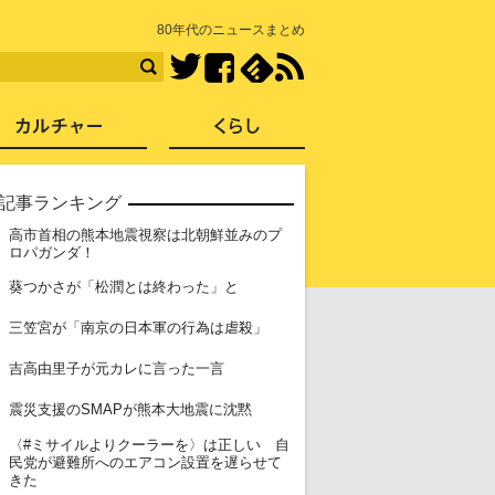
知を再発見
80年代のニュースまとめ
Facebook
feedly
RSS
Twitter
ス
社会
カルチャー
くらし
記事ランキング
高市首相の熊本地震視察は北朝鮮並みのプ
1
ロパガンダ！
2
葵つかさが「松潤とは終わった」と
3
三笠宮が「南京の日本軍の行為は虐殺」
4
吉高由里子が元カレに言った一言
5
震災支援のSMAPが熊本大地震に沈黙
〈#ミサイルよりクーラーを〉は正しい 自
6
民党が避難所へのエアコン設置を遅らせて
きた