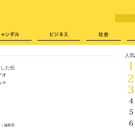
LITERA／リテラ 本と雑誌の
芸能・エンタメ
スキャンダル
ビジネ
人気
了した伝
デオ
ちゃ
0
｜
編集部