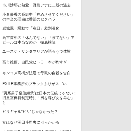
7
市川沙耶と熱愛・野島アナに二股の過去
小倉優香の番組中「辞めさせてください」
8
の本当の理由は番組のセクハラ
9
岩城滉一騒動で「在日」差別激化
高市首相の「休んでない」「寝てない」ア
10
ピールは本当なのか 徹底検証
11
ユースケ・サンタマリアが語るうつ体験
12
高市推薦、自民党ヒトラー本が怖すぎ
13
キンコメ高橋が法廷で母親の自殺を告白
14
EXILE事務所のブラックぶりがスゴい
“男系男子皇位継承”は日本の伝統じゃない！
15
旧皇室典範制定時に「男を尊び女を卑む」
と
16
ビリギャル“ビリ”じゃなかった？
17
女はなぜ岡田斗司夫に引っかかる