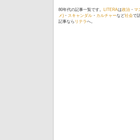
80年代の記事一覧です。
LITERA
は
政治
・
マ
メ)
・
スキャンダル
・
カルチャー
など
社会
で
記事なら
リテラ
へ。