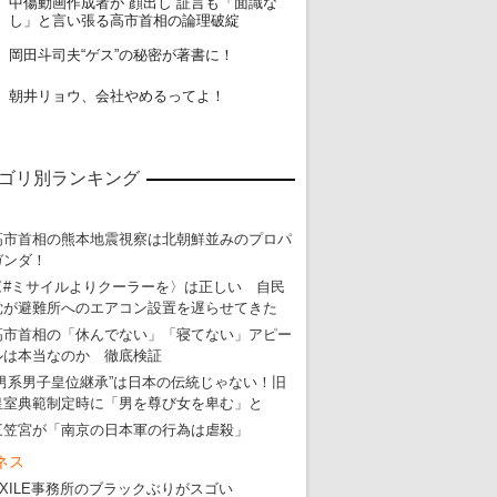
中傷動画作成者が“顔出し”証言も「面識な
18
し」と言い張る高市首相の論理破綻
19
岡田斗司夫“ゲス”の秘密が著書に！
20
朝井リョウ、会社やめるってよ！
ゴリ別ランキング
高市首相の熊本地震視察は北朝鮮並みのプロパ
ガンダ！
〈#ミサイルよりクーラーを〉は正しい 自民
党が避難所へのエアコン設置を遅らせてきた
高市首相の「休んでない」「寝てない」アピー
ルは本当なのか 徹底検証
“男系男子皇位継承”は日本の伝統じゃない！旧
皇室典範制定時に「男を尊び女を卑む」と
三笠宮が「南京の日本軍の行為は虐殺」
ネス
EXILE事務所のブラックぶりがスゴい