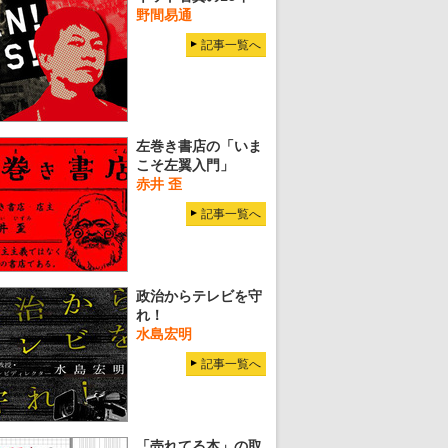
野間易通
記事一覧へ
左巻き書店の「いま
こそ左翼入門」
赤井 歪
記事一覧へ
政治からテレビを守
れ！
水島宏明
記事一覧へ
「売れてる本」の取