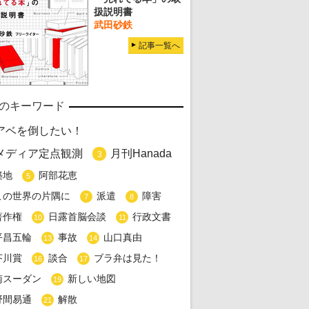
扱説明書
武田砂鉄
記事一覧へ
のキーワード
アベを倒したい！
メディア定点観測
月刊Hanada
3
築地
阿部花恵
5
この世界の片隅に
派遣
障害
7
8
著作権
日露首脳会談
行政文書
10
11
平昌五輪
事故
山口真由
13
14
芥川賞
談合
ブラ弁は見た！
16
17
南スーダン
新しい地図
19
野間易通
解散
21