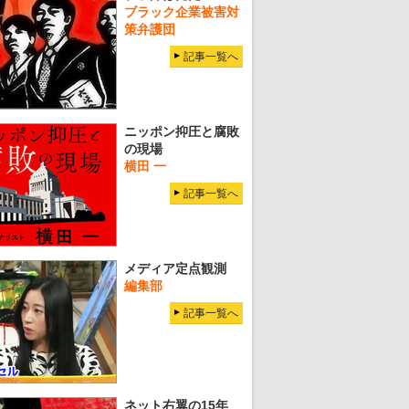
ブラック企業被害対
策弁護団
記事一覧へ
ニッポン抑圧と腐敗
の現場
横田 一
記事一覧へ
メディア定点観測
編集部
記事一覧へ
ネット右翼の15年