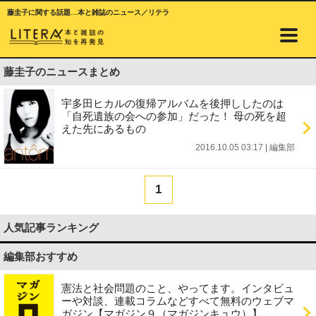
藤圭子に関する話題…本と雑誌のニュース／リテラ
藤圭子のニュースまとめ
宇多田ヒカルの復帰アルバムを後押ししたのは
「自死遺族の会への参加」だった！ 母の死を超
えた先にあるもの
2016.10.05 03:17
|
編集部
1
人気記事ランキング
編集部おすすめ
憲法と社会問題のこと、やってます。インタビュ
ーや対談、連載コラムなどすべて無料のウェブマ
ガジン【マガジン９（マガジンキュウ）】