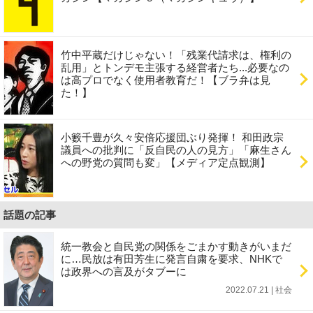
竹中平蔵だけじゃない！「残業代請求は、権利の
乱用」とトンデモ主張する経営者たち...必要なの
は高プロでなく使用者教育だ！【ブラ弁は見
た！】
小籔千豊が久々安倍応援団ぶり発揮！ 和田政宗
議員への批判に「反自民の人の見方」「麻生さん
への野党の質問も変」【メディア定点観測】
話題の記事
統一教会と自民党の関係をごまかす動きがいまだ
に…民放は有田芳生に発言自粛を要求、NHKで
は政界への言及がタブーに
2022.07.21 | 社会