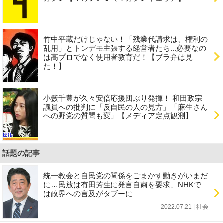
竹中平蔵だけじゃない！「残業代請求は、権利の
乱用」とトンデモ主張する経営者たち...必要なの
は高プロでなく使用者教育だ！【ブラ弁は見
た！】
小籔千豊が久々安倍応援団ぶり発揮！ 和田政宗
議員への批判に「反自民の人の見方」「麻生さん
への野党の質問も変」【メディア定点観測】
話題の記事
統一教会と自民党の関係をごまかす動きがいまだ
に…民放は有田芳生に発言自粛を要求、NHKで
は政界への言及がタブーに
2022.07.21 | 社会