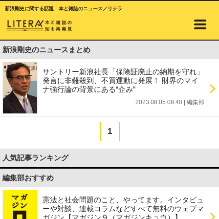
新浪剛史に関する話題…本と雑誌のニュース／リテラ
新浪剛史のニュースまとめ
サントリー新浪社長「保険証廃止の納期を守れ」
発言に非難殺到、不買運動に発展！ 財界のマイ
ナ強行論の背景にある“企み”
2023.08.05 08:40
|
編集部
1
人気記事ランキング
編集部おすすめ
憲法と社会問題のこと、やってます。インタビュ
ーや対談、連載コラムなどすべて無料のウェブマ
ガジン【マガジン９（マガジンキュウ）】