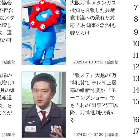
で協会
大阪万博 メタンガス
不都合
検知を通報した共産
たなメタ
党市議への呆れた対
水増し
応 吉村知事の説明も
数、運
嘘だらけ
落の可
5
｜
編集部
2025.04.10 07:32
｜
編集部
現場の
『報ステ』大越の“万
急増し1
博礼賛”はテレ朝上層
3月の爆
部の維新忖度か 『モ
通報遅
ーニングショー』で
損」を
も吉村の“出禁”発言以
ことが
降、万博批判が消え
る
0
｜
編集部
2024.05.04 07:30
｜
編集部