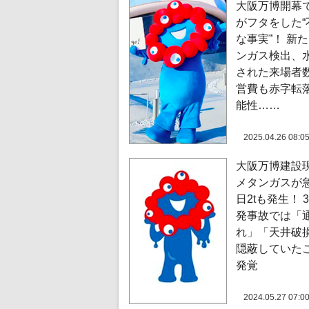
大阪万博開幕
がフタをした“
な事実”！ 新
ンガス検出、
された来場者
営費も赤字転
能性……
2025.04.26 08:0
大阪万博建設
メタンガスが
日2tも発生！ 
発事故では「
れ」「天井破
隠蔽していた
発覚
2024.05.27 07:0