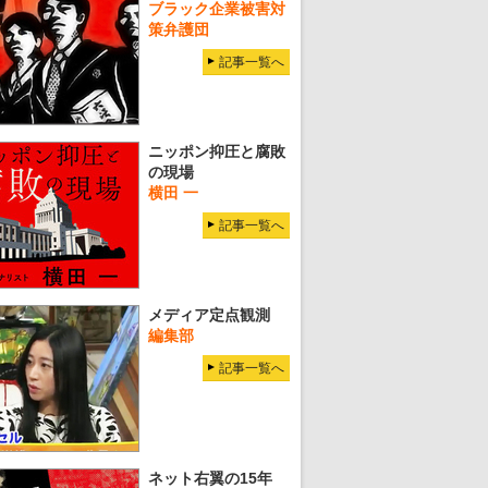
ブラック企業被害対
策弁護団
記事一覧へ
ニッポン抑圧と腐敗
の現場
横田 一
記事一覧へ
メディア定点観測
編集部
記事一覧へ
ネット右翼の15年