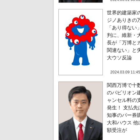
世界的建築家
ジノありきの
「あり得ない
判に、維新・
長が「万博と
関連ない」と
大ウソ反論
2024.03.09 11:4
関西万博で十
のパビリオン
ャンセル料の
発生！ 支払先
知事のパー券
大和ハウス 他
額受注が