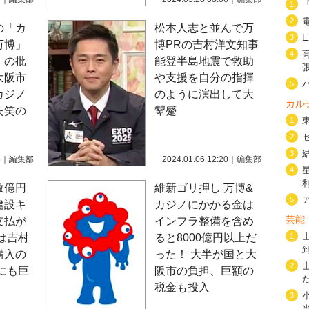
1
2
の「カ
松本人志と並んで万
3
万博」
博PRの吉村洋文知事
4
」の批
能登半島地震で救助
大阪市
や支援を自分の指揮
5
カジノ
のように演出して大
カル
失笑の
顰蹙
1
2
3
5
｜
編集部
2024.01.06 12:20
｜
編集部
4
数億円
維新ゴリ押し 万博&
5
建設キ
カジノにかかる金は
芸能
支払が
インフラ整備を含め
は吉村
ると8000億円以上だ
1
購入の
った！ 大半が国と大
2
にも巨
阪市の負担、巨額の
税金も投入
3