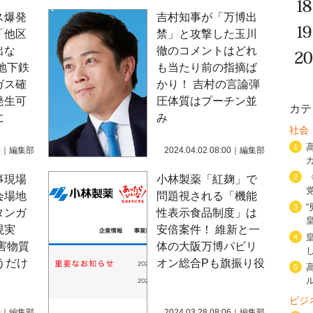
ス爆発
吉村知事が「万博出
「他区
禁」と攻撃した玉川
出な
徹のコメントはどれ
地下鉄
も当たり前の指摘ば
ガス確
かり！ 吉村の言論弾
発生可
圧体質はプーチン並
カテ
に
み
社会
1
0
｜
編集部
2024.04.02 08:00
｜
編集部
2
事現場
小林製薬「紅麹」で
会場地
問題視される「機能
3
タンガ
性表示食品制度」は
現実
安倍案件！ 維新と一
4
害物質
体の大阪万博パビリ
うだけ
オン総合Pも旗振り役
5
ビジ
0
｜
編集部
2024.03.28 08:06
｜
編集部