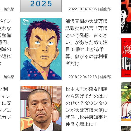
5
｜
編集部
2022.10.14 07:36
｜
編集部
がイン
浦沢直樹の大阪万博
使わな
誘致批判発言「万博
辺整備
という発想、古くさ
億円、
い」があらためて注
削減の
目！ 膨れ上がる予
の隠れ
算、儲かるのは利権
金
者だけ
5
｜
編集部
2018.12.04 12:18
｜
編集部
ノ利
松本人志が森友問題
フィシ
から逃げてたのはこ
ーに安
のせい？ダウンタウ
ンプに
ンが大阪万博大使に
米カジ
就任し松井府知事と
仲良く壇上に！