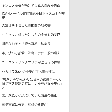
7
キンコメ高橋が法廷で母親の自殺を告白
ICANノーベル賞授賞式を日本マスコミが無
8
視
9
大震災を予言した霊能師の幻の書
10
りえママ、娘にたけしとの不倫を強要!?
11
川島なお美と「噂の真相」編集長
12
市川沙耶と熱愛・野島アナに二股の過去
13
ユースケ・サンタマリアが語るうつ体験
14
セカオワSaoriの小説が直木賞候補に
“男系男子皇位継承”は日本の伝統じゃない！
15
旧皇室典範制定時に「男を尊び女を卑む」
と
16
愛川欽也が小説にしていた出生の秘密
17
三笠宮家に夫妻、母娘の断絶が！