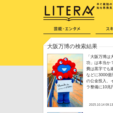
大阪万博の検索結果
「大阪万博は
功」は本当か？
費は黒字でも
などに3000
の公金投入、
ラ整備に10兆
2025.10.14 09:1