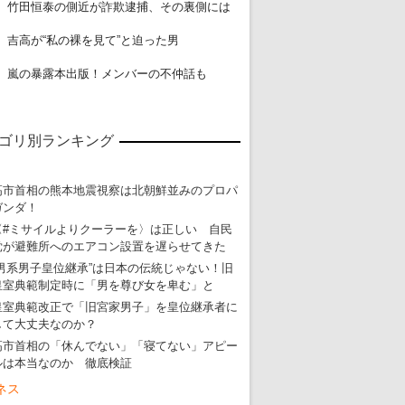
18
竹田恒泰の側近が詐欺逮捕、その裏側には
19
吉高が“私の裸を見て”と迫った男
20
嵐の暴露本出版！メンバーの不仲話も
ゴリ別ランキング
高市首相の熊本地震視察は北朝鮮並みのプロパ
ガンダ！
〈#ミサイルよりクーラーを〉は正しい 自民
党が避難所へのエアコン設置を遅らせてきた
“男系男子皇位継承”は日本の伝統じゃない！旧
皇室典範制定時に「男を尊び女を卑む」と
皇室典範改正で「旧宮家男子」を皇位継承者に
して大丈夫なのか？
高市首相の「休んでない」「寝てない」アピー
ルは本当なのか 徹底検証
ネス