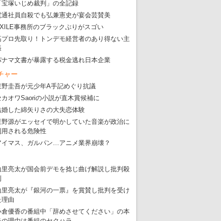
「宝塚いじめ裁判」の全記録
電通社員自殺でも弘兼憲史が宴会芸賛美
EXILE事務所のブラックぶりがスゴい
高プロ先取り！トンデモ経営者のあり得ない主
張
パナマ文書が暴露する税金逃れ日本企業
チャー
東野圭吾が元少年A手記めぐり抗議
セカオワSaoriの小説が直木賞候補に
結婚した綿矢りさの大失恋体験
星野源がエッセイで明かしていた音楽が政治に
利用される危険性
アイマス、ガルパン…アニメ業界崩壊？
山里亮太が国会前デモを捻じ曲げ解説し批判殺
到
山里亮太が『銀河の一票』を賞賛し批判を受け
た理由
小倉優香の番組中「辞めさせてください」の本
当の理由は番組のセクハラ