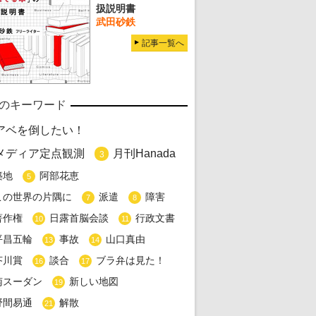
扱説明書
武田砂鉄
記事一覧へ
のキーワード
アベを倒したい！
メディア定点観測
月刊Hanada
3
築地
阿部花恵
5
この世界の片隅に
派遣
障害
7
8
著作権
日露首脳会談
行政文書
10
11
平昌五輪
事故
山口真由
13
14
芥川賞
談合
ブラ弁は見た！
16
17
南スーダン
新しい地図
19
野間易通
解散
21