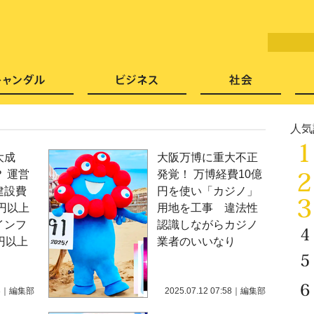
LITERA／リテラ 本と雑誌の
芸能・エンタメ
スキャンダル
ビジネ
人気
大成
大阪万博に重大不正
 運営
発覚！ 万博経費10億
建設費
円を使い「カジノ」
億円以上
用地を工事 違法性
インフ
認識しながらカジノ
円以上
業者のいいなり
3
｜
編集部
2025.07.12 07:58
｜
編集部