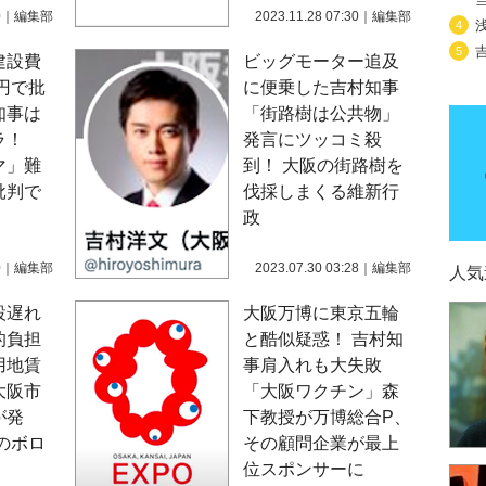
0
｜
編集部
2023.11.28 07:30
｜
編集部
4
5
建設費
ビッグモーター追及
億円で批
に便乗した吉村知事
知事は
「街路樹は公共物」
ラ！
発言にツッコミ殺
マ」難
到！ 大阪の街路樹を
批判で
伐採しまくる維新行
政
0
｜
編集部
2023.07.30 03:28
｜
編集部
人気
設遅れ
大阪万博に東京五輪
的負担
と酷似疑惑！ 吉村知
用地賃
事肩入れも大失敗
大阪市
「大阪ワクチン」森
が発
下教授が万博総合P、
のボロ
その顧問企業が最上
位スポンサーに