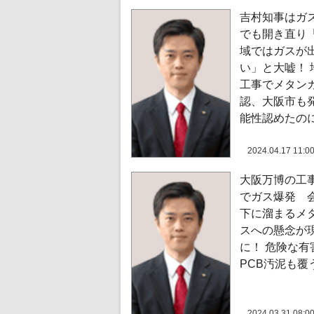
吉村知事はガ
でも開き直り
域ではガスが
い」と大嘘！ 
工事でメタン
認、大阪市も
能性認めたの
2024.04.17 11:0
大阪万博の工
でガス爆発 
下に溜まるメ
スへの懸念が
に！ 危険な有
PCB汚泥も覆
2024.03.31 08:0