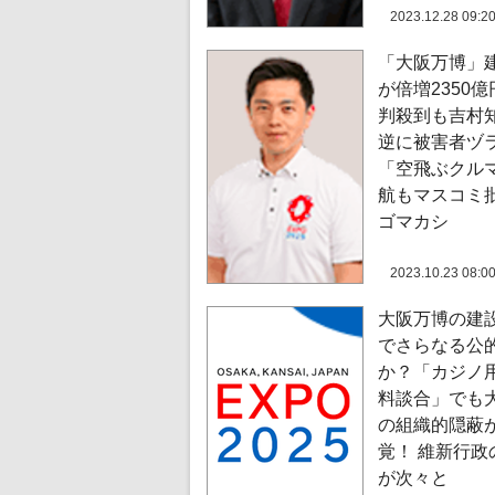
2023.12.28 09:2
「大阪万博」
が倍増2350
判殺到も吉村
逆に被害者ヅ
「空飛ぶクル
航もマスコミ
ゴマカシ
2023.10.23 08:0
大阪万博の建
でさらなる公
か？「カジノ
料談合」でも
の組織的隠蔽
覚！ 維新行政
が次々と