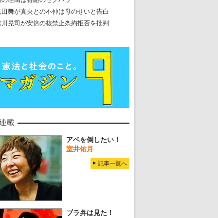
浅田舞が真央との不仲は母のせいと告白
吉川晃司が安倍の核禁止条約拒否を批判
連載
アベを倒したい！
室井佑月
記事一覧へ
ブラ弁は見た！