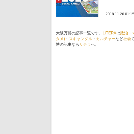
2018.11.26 01:1
大阪万博の記事一覧です。
LITERA
は
政治
・
タメ)
・
スキャンダル
・
カルチャー
など
社会
博の記事なら
リテラ
へ。