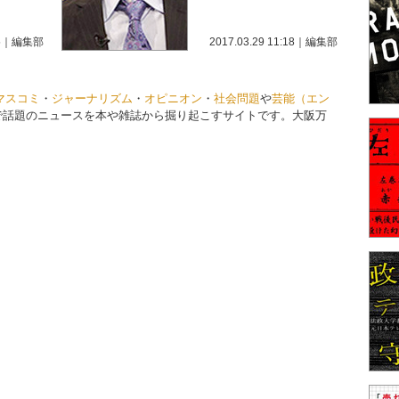
5
｜
編集部
2017.03.29 11:18
｜
編集部
マスコミ
・
ジャーナリズム
・
オピニオン
・
社会問題
や
芸能（エン
で話題のニュースを本や雑誌から掘り起こすサイトです。大阪万