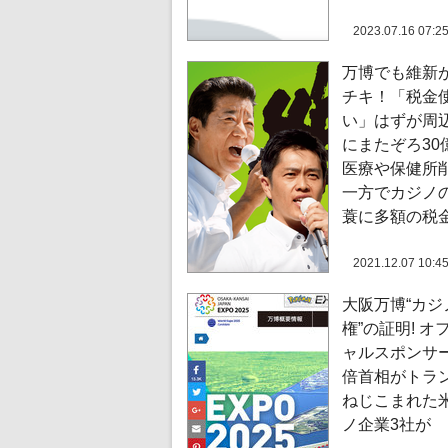
2023.07.16 07:2
万博でも維新
チキ！「税金
い」はずが周
にまたぞろ30
医療や保健所
一方でカジノ
蓑に多額の税
2021.12.07 10:4
大阪万博“カジ
権”の証明! オ
ャルスポンサ
倍首相がトラ
ねじこまれた
ノ企業3社が