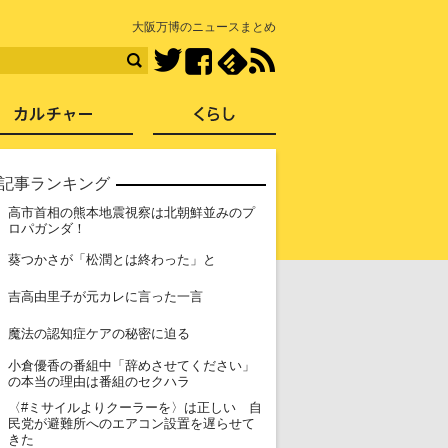
知を再発見
大阪万博のニュースまとめ
Facebook
feedly
RSS
Twitter
ス
社会
カルチャー
くらし
記事ランキング
高市首相の熊本地震視察は北朝鮮並みのプ
1
ロパガンダ！
2
葵つかさが「松潤とは終わった」と
3
吉高由里子が元カレに言った一言
4
魔法の認知症ケアの秘密に迫る
小倉優香の番組中「辞めさせてください」
5
の本当の理由は番組のセクハラ
〈#ミサイルよりクーラーを〉は正しい 自
6
民党が避難所へのエアコン設置を遅らせて
きた