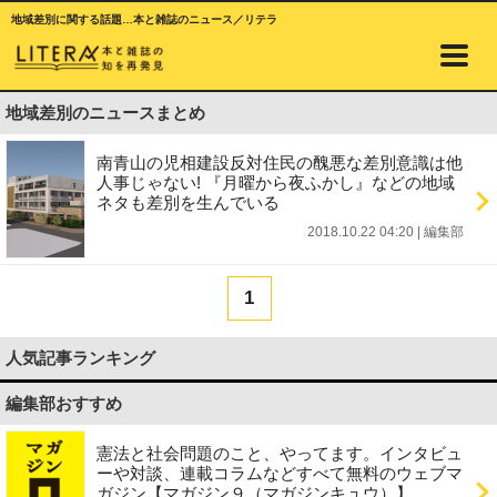
地域差別に関する話題…本と雑誌のニュース／リテラ
地域差別のニュースまとめ
南青山の児相建設反対住民の醜悪な差別意識は他
人事じゃない! 『月曜から夜ふかし』などの地域
ネタも差別を生んでいる
2018.10.22 04:20
|
編集部
1
人気記事ランキング
編集部おすすめ
憲法と社会問題のこと、やってます。インタビュ
ーや対談、連載コラムなどすべて無料のウェブマ
ガジン【マガジン９（マガジンキュウ）】