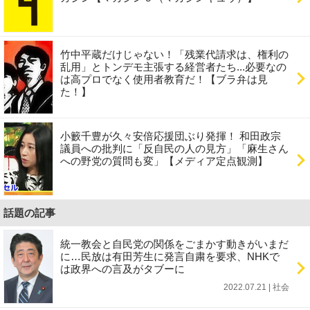
竹中平蔵だけじゃない！「残業代請求は、権利の
乱用」とトンデモ主張する経営者たち...必要なの
は高プロでなく使用者教育だ！【ブラ弁は見
た！】
小籔千豊が久々安倍応援団ぶり発揮！ 和田政宗
議員への批判に「反自民の人の見方」「麻生さん
への野党の質問も変」【メディア定点観測】
話題の記事
統一教会と自民党の関係をごまかす動きがいまだ
に…民放は有田芳生に発言自粛を要求、NHKで
は政界への言及がタブーに
2022.07.21 | 社会