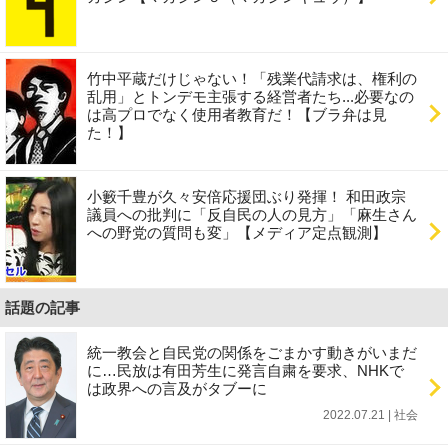
竹中平蔵だけじゃない！「残業代請求は、権利の
乱用」とトンデモ主張する経営者たち...必要なの
は高プロでなく使用者教育だ！【ブラ弁は見
た！】
小籔千豊が久々安倍応援団ぶり発揮！ 和田政宗
議員への批判に「反自民の人の見方」「麻生さん
への野党の質問も変」【メディア定点観測】
話題の記事
統一教会と自民党の関係をごまかす動きがいまだ
に…民放は有田芳生に発言自粛を要求、NHKで
は政界への言及がタブーに
2022.07.21 | 社会