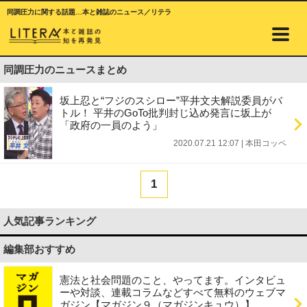
同調圧力に関する話題…本と雑誌のニュース／リテラ
同調圧力のニュースまとめ
坂上忍と“フジのスシロー”平井文夫解説委員がバ
トル！ 平井のGoTo批判封じ込め発言に坂上が
「政府の一員のよう」
2020.07.21 12:07
|
本田コッペ
1
人気記事ランキング
編集部おすすめ
憲法と社会問題のこと、やってます。インタビュ
ーや対談、連載コラムなどすべて無料のウェブマ
ガジン【マガジン９（マガジンキュウ）】