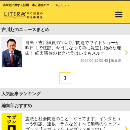
吉川赳に関する話題…本と雑誌のニュース／リテラ
吉川赳のニュースまとめ
自民・吉川議員の“パパ活”問題でワイドショーが
昨日まで沈黙、今日になって急に報道し始めた理
由！ 細田議長のセクハラはいまもスルー
2022.06.15 05:45
|
編集部
1
人気記事ランキング
編集部おすすめ
憲法と社会問題のこと、やってます。インタビュ
ーや対談、連載コラムなどすべて無料のウェブマ
ガジン【マガジン９（マガジンキュウ）】