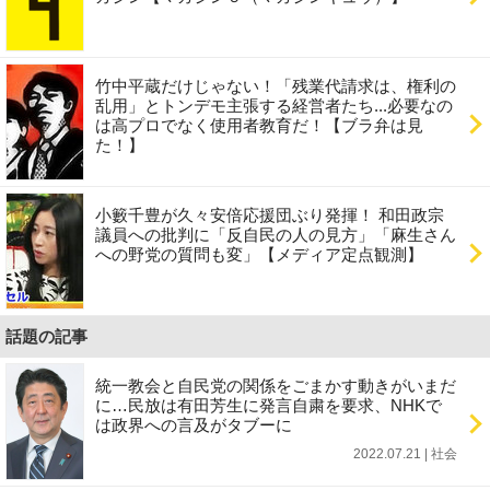
竹中平蔵だけじゃない！「残業代請求は、権利の
乱用」とトンデモ主張する経営者たち...必要なの
は高プロでなく使用者教育だ！【ブラ弁は見
た！】
小籔千豊が久々安倍応援団ぶり発揮！ 和田政宗
議員への批判に「反自民の人の見方」「麻生さん
への野党の質問も変」【メディア定点観測】
話題の記事
統一教会と自民党の関係をごまかす動きがいまだ
に…民放は有田芳生に発言自粛を要求、NHKで
は政界への言及がタブーに
2022.07.21 | 社会