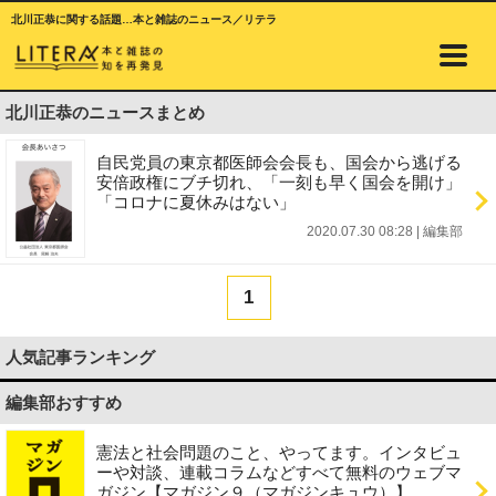
北川正恭に関する話題…本と雑誌のニュース／リテラ
北川正恭のニュースまとめ
自民党員の東京都医師会会長も、国会から逃げる
安倍政権にブチ切れ、「一刻も早く国会を開け」
「コロナに夏休みはない」
2020.07.30 08:28
|
編集部
1
人気記事ランキング
編集部おすすめ
憲法と社会問題のこと、やってます。インタビュ
ーや対談、連載コラムなどすべて無料のウェブマ
ガジン【マガジン９（マガジンキュウ）】