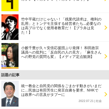
竹中平蔵だけじゃない！「残業代請求は、権利の
乱用」とトンデモ主張する経営者たち...必要なの
は高プロでなく使用者教育だ！【ブラ弁は見
た！】
小籔千豊が久々安倍応援団ぶり発揮！ 和田政宗
議員への批判に「反自民の人の見方」「麻生さん
への野党の質問も変」【メディア定点観測】
話題の記事
統一教会と自民党の関係をごまかす動きがいまだ
に…民放は有田芳生に発言自粛を要求、NHKで
は政界への言及がタブーに
2022.07.21 | 社会