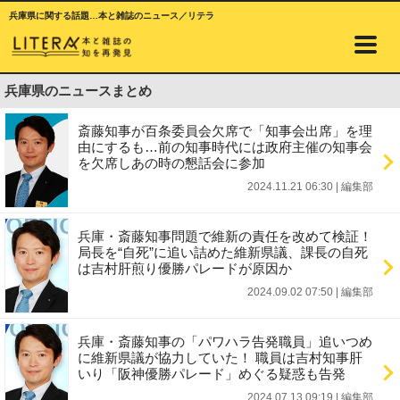
兵庫県に関する話題…本と雑誌のニュース／リテラ
兵庫県のニュースまとめ
斎藤知事が百条委員会欠席で「知事会出席」を理
由にするも…前の知事時代には政府主催の知事会
を欠席しあの時の懇話会に参加
2024.11.21 06:30
|
編集部
兵庫・斎藤知事問題で維新の責任を改めて検証！
局長を“自死”に追い詰めた維新県議、課長の自死
は吉村肝煎り優勝パレードが原因か
2024.09.02 07:50
|
編集部
兵庫・斎藤知事の「パワハラ告発職員」追いつめ
に維新県議が協力していた！ 職員は吉村知事肝
いり「阪神優勝パレード」めぐる疑惑も告発
2024.07.13 09:19
|
編集部