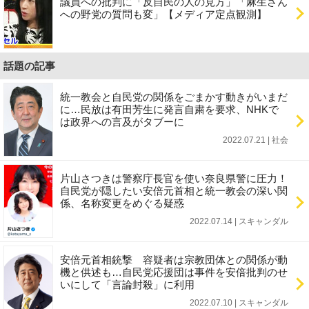
議員への批判に「反自民の人の見方」「麻生さん
への野党の質問も変」【メディア定点観測】
話題の記事
統一教会と自民党の関係をごまかす動きがいまだ
に…民放は有田芳生に発言自粛を要求、NHKで
は政界への言及がタブーに
2022.07.21 | 社会
片山さつきは警察庁長官を使い奈良県警に圧力！
自民党が隠したい安倍元首相と統一教会の深い関
係、名称変更をめぐる疑惑
2022.07.14 | スキャンダル
安倍元首相銃撃 容疑者は宗教団体との関係が動
機と供述も…自民党応援団は事件を安倍批判のせ
いにして「言論封殺」に利用
2022.07.10 | スキャンダル