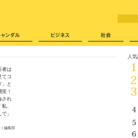
LITERA／リテラ 本と雑誌の
芸能・エンタメ
スキャンダル
ビジネ
人気
医者は
見てコ
ぎ」と
嘲笑！
論され
「私、
んで」
0
｜
編集部