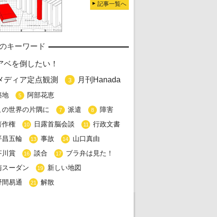
記事一覧へ
のキーワード
アベを倒したい！
メディア定点観測
月刊Hanada
3
築地
阿部花恵
5
この世界の片隅に
派遣
障害
7
8
著作権
日露首脳会談
行政文書
10
11
平昌五輪
事故
山口真由
13
14
芥川賞
談合
ブラ弁は見た！
16
17
南スーダン
新しい地図
19
野間易通
解散
21