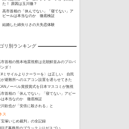
た！ 原因は玉川徹？
高市首相の「休んでない」「寝てない」ア
19
ピールは本当なのか 徹底検証
20
結婚した綿矢りさの大失恋体験
ゴリ別ランキング
高市首相の熊本地震視察は北朝鮮並みのプロパ
ガンダ！
〈#ミサイルよりクーラーを〉は正しい 自民
党が避難所へのエアコン設置を遅らせてきた
ICANノーベル賞授賞式を日本マスコミが無視
高市首相の「休んでない」「寝てない」アピー
ルは本当なのか 徹底検証
愛川欽也が「安倍に殺される」と
ネス
「宝塚いじめ裁判」の全記録
EXILE事務所のブラックぶりがスゴい