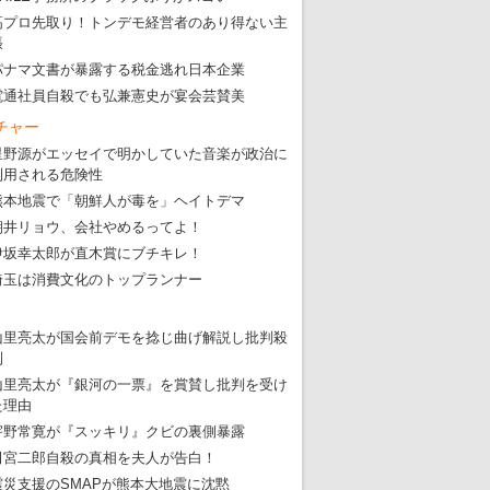
高プロ先取り！トンデモ経営者のあり得ない主
張
パナマ文書が暴露する税金逃れ日本企業
電通社員自殺でも弘兼憲史が宴会芸賛美
チャー
星野源がエッセイで明かしていた音楽が政治に
利用される危険性
熊本地震で「朝鮮人が毒を」ヘイトデマ
朝井リョウ、会社やめるってよ！
伊坂幸太郎が直木賞にブチキレ！
埼玉は消費文化のトップランナー
山里亮太が国会前デモを捻じ曲げ解説し批判殺
到
山里亮太が『銀河の一票』を賞賛し批判を受け
た理由
宇野常寛が『スッキリ』クビの裏側暴露
田宮二郎自殺の真相を夫人が告白！
震災支援のSMAPが熊本大地震に沈黙