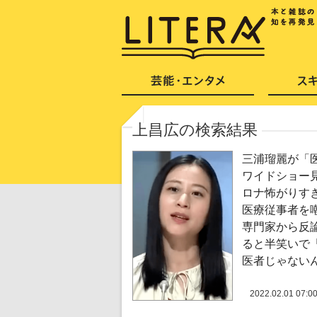
上昌広の検索結果
三浦瑠麗が「
ワイドショー
ロナ怖がりす
医療従事者を
専門家から反
ると半笑いで
医者じゃない
2022.02.01 07:0