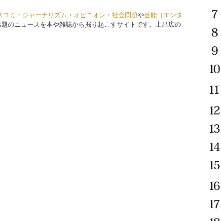
スコミ
・
ジャーナリズム
・
オピニオン
・
社会問題
や
芸能（エンタ
話題のニュースを本や雑誌から掘り起こすサイトです。上昌広の