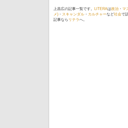
上昌広の記事一覧です。
LITERA
は
政治
・
マ
メ)
・
スキャンダル
・
カルチャー
など
社会
で
記事なら
リテラ
へ。