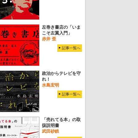
左巻き書店の「いま
こそ左翼入門」
赤井 歪
記事一覧へ
政治からテレビを守
れ！
水島宏明
記事一覧へ
「売れてる本」の取
扱説明書
武田砂鉄