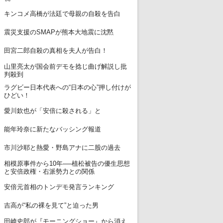
7
キンコメ高橋が法廷で母親の自殺を告白
8
震災支援のSMAPが熊本大地震に沈黙
9
田宮二郎自殺の真相を夫人が告白！
山里亮太が国会前デモを捻じ曲げ解説し批
10
判殺到
ラグビー日本代表への“日本の心”押し付けが
11
ひどい！
12
愛川欽也が「安倍に殺される」と
13
能年玲奈に新たなバッシング報道
14
市川沙耶と熱愛・野島アナに二股の過去
相模原事件から10年──植松被告の優生思想
15
と安倍政権・右派勢力との関係
16
安倍元首相のトンデモ発言ランキング
17
吉高が“私の裸を見て”と迫った男
田崎史郎が『モーニングショー』から消え
18