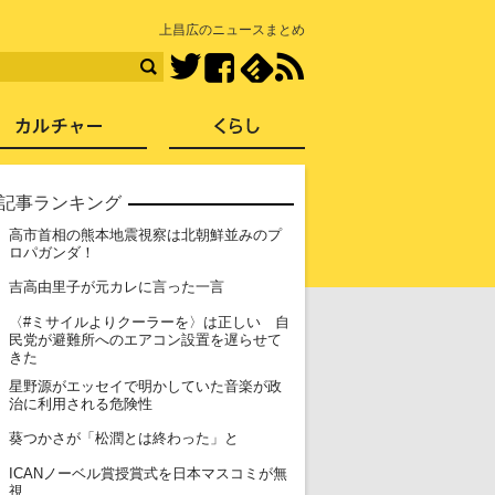
知を再発見
上昌広のニュースまとめ
Facebook
feedly
RSS
Twitter
ス
社会
カルチャー
くらし
記事ランキング
高市首相の熊本地震視察は北朝鮮並みのプ
1
ロパガンダ！
2
吉高由里子が元カレに言った一言
〈#ミサイルよりクーラーを〉は正しい 自
3
民党が避難所へのエアコン設置を遅らせて
きた
星野源がエッセイで明かしていた音楽が政
4
治に利用される危険性
5
葵つかさが「松潤とは終わった」と
ICANノーベル賞授賞式を日本マスコミが無
6
視