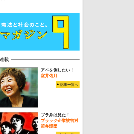
連載
アベを倒したい！
室井佑月
記事一覧へ
ブラ弁は見た！
ブラック企業被害対
策弁護団